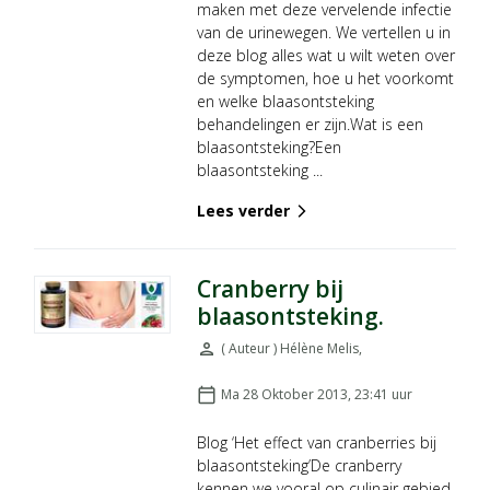
maken met deze vervelende infectie
van de urinewegen. We vertellen u in
deze blog alles wat u wilt weten over
de symptomen, hoe u het voorkomt
en welke blaasontsteking
behandelingen er zijn.Wat is een
blaasontsteking?Een
blaasontsteking ...
Lees verder
arrow_forward_ios
Cranberry bij
blaasontsteking.
person
( Auteur ) Hélène Melis
,
Door:
calendar_today
Ma 28 Oktober 2013, 23:41
uur
Geplaatst op:
Blog ‘Het effect van cranberries bij
blaasontsteking’De cranberry
kennen we vooral op culinair gebied,