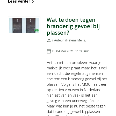
Lees verder
arrow_forward_ios
Wat te doen tegen
branderig gevoel bij
plassen?
person
( Auteur ) Hélène Melis
,
Door:
calendar_today
Di 04 Mei 2021, 11:00
uur
Geplaatst op:
Het is niet een probleem waar je
makkelijk over praat maar het is wel
een klacht die regelmatig mensen
ervaren: een branderig gevoel bij het
plassen. Volgens het MMC heeft een
op de tien vrouwen in Nederland
hier last van en vaak is het een
gevolg van een urineweginfectie.
Maar wat kun je nu het beste tegen
dat branderig gevoel bij plassen