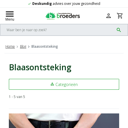
es over jouw gezondheid
Gratis
verzendi
check
menu
person
shopping_cart
Menu
search
Home
Blog
Blaasontsteking
Blaasontsteking
Categorieën
category
1 - 5 van 5