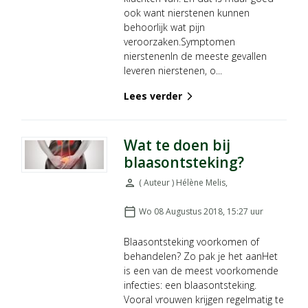
ook want nierstenen kunnen
behoorlijk wat pijn
veroorzaken.Symptomen
nierstenenIn de meeste gevallen
leveren nierstenen, o...
Lees verder
arrow_forward_ios
Wat te doen bij
blaasontsteking?
person
( Auteur ) Hélène Melis
,
Door:
calendar_today
Wo 08 Augustus 2018, 15:27
uur
Geplaatst op:
Blaasontsteking voorkomen of
behandelen? Zo pak je het aanHet
is een van de meest voorkomende
infecties: een blaasontsteking.
Vooral vrouwen krijgen regelmatig te