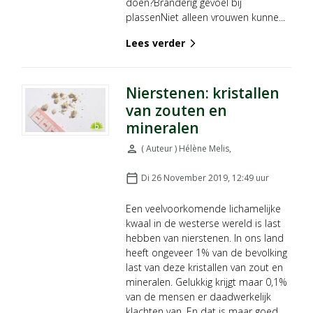
doen?Branderig gevoel bij
plassenNiet alleen vrouwen kunne...
Lees verder
arrow_forward_ios
Nierstenen: kristallen
van zouten en
mineralen
person
( Auteur ) Hélène Melis
,
Door:
calendar_today
Di 26 November 2019, 12:49
uur
Geplaatst op:
Een veelvoorkomende lichamelijke
kwaal in de westerse wereld is last
hebben van nierstenen. In ons land
heeft ongeveer 1% van de bevolking
last van deze kristallen van zout en
mineralen. Gelukkig krijgt maar 0,1%
van de mensen er daadwerkelijk
klachten van. En dat is maar goed