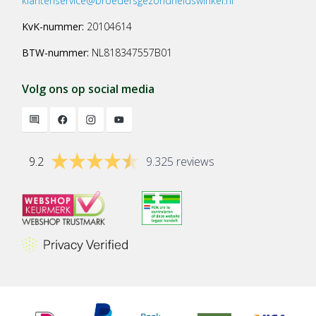
klantenservice@broedersgezondheidswinkel.nl
KvK-nummer:
20104614
BTW-nummer:
NL818347557B01
Volg ons op social media
9.2
9.325 reviews