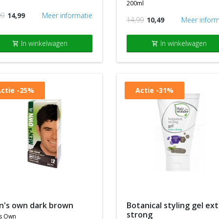
200ml
99
14,99
Meer informatie
14,99
10,49
Meer inform
In winkelwagen
In winkelwagen
shopping_cart
shopping_cart
ctie
-25%
Actie
-31%
en's own dark brown
botanical styling gel extra
strong
s own