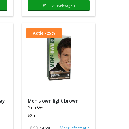
In winkelwagen
shopping_cart
Actie
-25%
men's own light brown
mens own
80ml
18,99
14,24
Meer informatie