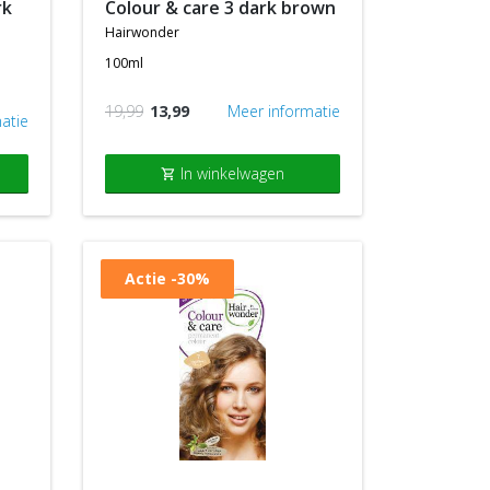
colour & care 3 dark brown
hairwonder
100ml
19,99
13,99
Meer informatie
atie
In winkelwagen
shopping_cart
Actie
-30%