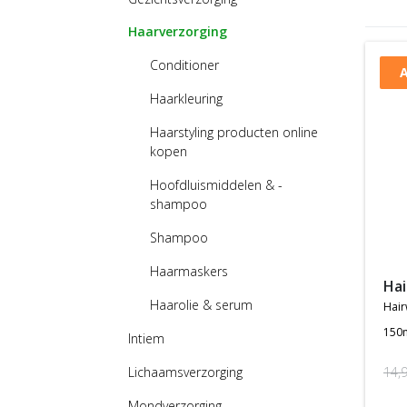
Haarverzorging
Conditioner
A
Haarkleuring
Haarstyling producten online
kopen
Hoofdluismiddelen & -
shampoo
Shampoo
Haarmaskers
h
Haarolie & serum
hai
150
Intiem
14,
Lichaamsverzorging
Mondverzorging