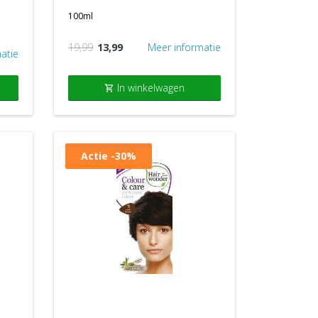
100ml
19,99
13,99
Meer informatie
atie
In winkelwagen
shopping_cart
Actie
-30%