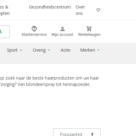
es &
Gezondheidscentrum
Over
favorite_border
epten
ons
contact_support
person
shopping_cart
rch
Klantenservice
Mijn account
Winkelwagen
Sport
Overig
Actie
Merken
expand_more
expand_more
expand_more
 u op zoek naar de beste haarproducten om uw haar
erzorging? Van blondeerspray tot hennapoeder,