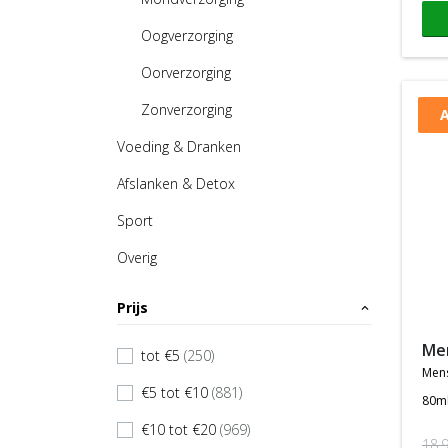
Oogverzorging
Oorverzorging
Zonverzorging
A
Voeding & Dranken
Afslanken & Detox
Sport
Overig
Prijs
expand_less
m
tot €5
(250)
check
men
€5 tot €10
(881)
check
80m
€10 tot €20
(969)
check
18,