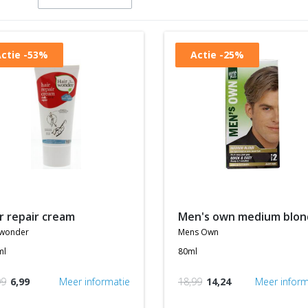
ctie
-53%
Actie
-25%
air repair cream
men's own medium blon
rwonder
mens own
ml
80ml
99
6,99
Meer informatie
18,99
14,24
Meer inform