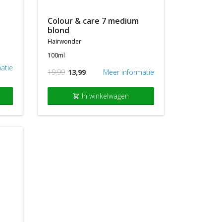
colour & care 7 medium
blond
hairwonder
100ml
atie
19,99
13,99
Meer informatie
In winkelwagen
shopping_cart