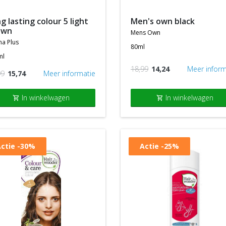
men's own black
own
mens own
a plus
80ml
ml
18,99
14,24
Meer inform
99
15,74
Meer informatie
In winkelwagen
In winkelwagen
shopping_cart
shopping_cart
ctie
-30%
Actie
-25%