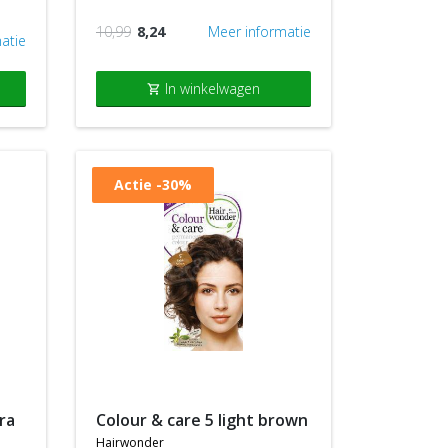
10,99
8,24
Meer informatie
atie
In winkelwagen
shopping_cart
Actie
-30%
colour & care 5 light brown
hairwonder