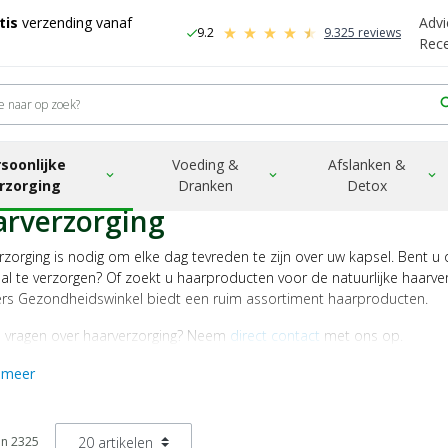
tis
verzending vanaf
Advi
9.2
9.325 reviews
check
-
Rec
sea
soonlijke
Voeding &
Afslanken &
ter
Haarverzorging
expand_more
expand_more
expand_more
rzorging
Dranken
Detox
rverzorging
rzorging is nodig om elke dag tevreden te zijn over uw kapsel. Bent
al te verzorgen? Of zoekt u haarproducten voor de natuurlijke haarv
rs Gezondheidswinkel biedt een ruim assortiment haarproducten.
u vragen over haarverzorging? Neem
direct contact
met ons op.
 meer
an 2325