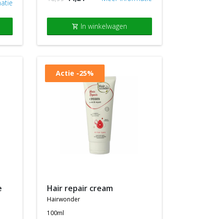
atie
In winkelwagen
shopping_cart
Actie
-25%
hair repair cream
hairwonder
100ml