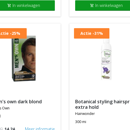
In winkelwagen
In winkelwagen
shopping_cart
shopping_cart
ctie
-25%
Actie
-31%
en's own dark blond
botanical styling hairspray
extra hold
s own
hairwonder
l
300 mi
99
14,24
Meer informatie