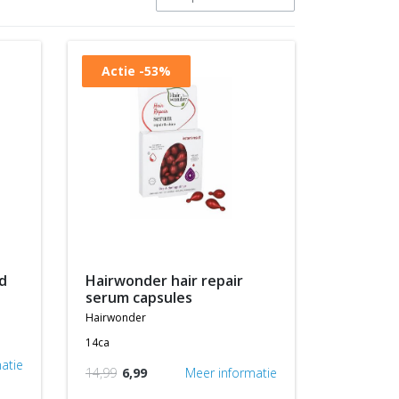
Actie
-53%
d
hairwonder hair repair
serum capsules
hairwonder
14ca
atie
14,99
6,99
Meer informatie