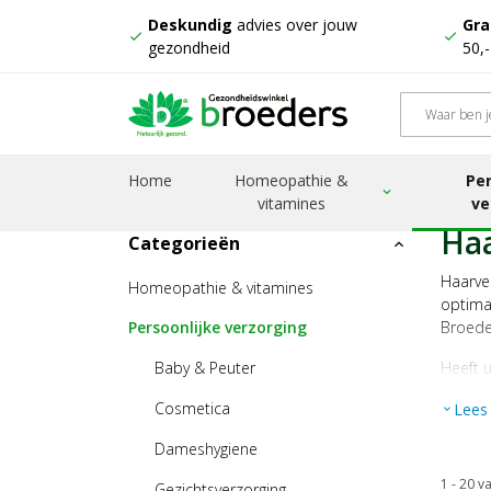
Deskundig
advies over jouw
Gra
check
check
gezondheid
50,
Home
Homeopathie &
Per
Home
Producten
Persoonlijke verzorging
Baby & Peu
expand_more
vitamines
ve
Haa
Categorieën
expand_less
Haarve
Homeopathie & vitamines
optima
Persoonlijke verzorging
Broede
Baby & Peuter
Heeft 
Cosmetica
Lees
expand_more
Dameshygiene
1 - 20 v
Gezichtsverzorging