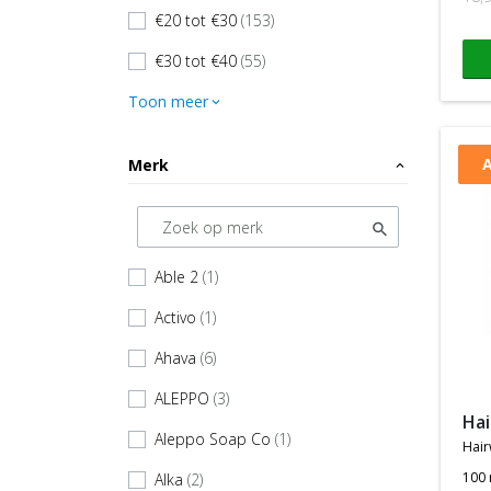
€20 tot €30
(153)
check
€30 tot €40
(55)
check
Toon meer
expand_more
A
Merk
expand_less
Able 2
(1)
check
Activo
(1)
check
Ahava
(6)
check
ALEPPO
(3)
check
h
Aleppo Soap Co
(1)
check
hai
100 
Alka
(2)
check