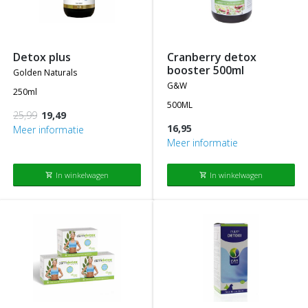
detox plus
cranberry detox
booster 500ml
golden naturals
g&w
250ml
500ML
25,99
19,49
16,95
Meer informatie
Meer informatie
In winkelwagen
In winkelwagen
shopping_cart
shopping_cart