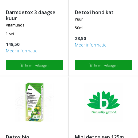
darmdetox 3 daagse
detoxi hond kat
kuur
puur
vitamunda
50ml
1 set
23,50
148,50
Meer informatie
Meer informatie
In winkelwagen
In winkelwagen
shopping_cart
shopping_cart
detox bio
mini detox sap 125m