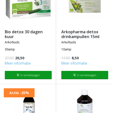
bio detox 30 dagen
arkopharma detox
kuur
drinkampullen 15ml
arkofluids
arkofluids
30amp
10amp
27,50
20,50
11,50
8,50
Meer informatie
Meer informatie
In winkelwagen
In winkelwagen
shopping_cart
shopping_cart
Actie
-25%