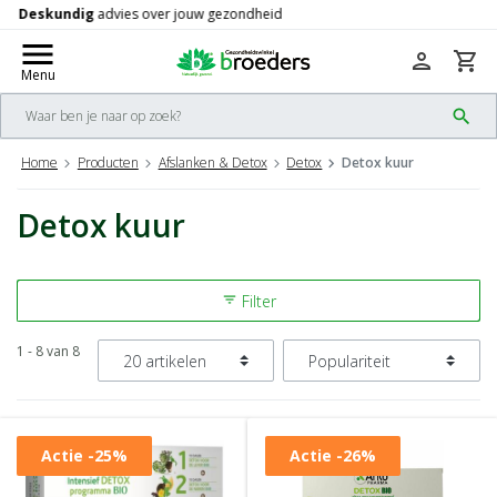
Gratis
verzending vanaf 50,-
check
menu
person
shopping_cart
Menu
search
Home
Producten
Afslanken & Detox
Detox
Detox kuur
Detox kuur
Filter
filter_list
1 - 8 van 8
Actie
-25%
Actie
-26%