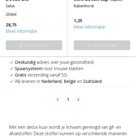
salus
rabenhorst
250ml
1,25
28,75
Meer informatie
Meer informatie
Niet op voorraad
Niet op voorraad
info
info
Deskundig
advies over jouw gezondheid
check
Spaarsysteem
voor trouwe klanten
check
Gratis
verzending vanaf 50,-
check
Wij leveren in
Nederland
,
België
en
Duitsland
check
1
arrow_back_ios
arrow_forward_ios
(current)
Met een detox kuur wordt je lichaam gereinigd van gif- en
afvalstoffen. Deze stoffen kunnen op verschillende manieren