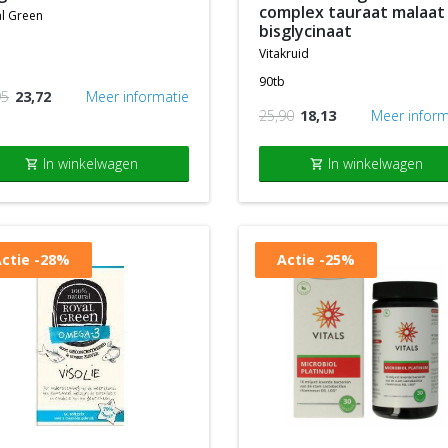
complex tauraat malaat
l green
bisglycinaat
vitakruid
90tb
95
23,72
Meer informatie
25,90
18,13
Meer inform
In winkelwagen
In winkelwagen
shopping_cart
shopping_cart
ctie
-28%
Actie
-25%