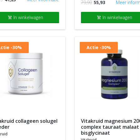
79,90
55,93
Meer inform
In winkelwagen
In winkelwagen
shopping_cart
shopping_cart
ctie
-30%
Actie
-30%
vitakruid magnesium 200
eder
complex tauraat malaat
bisglycinaat
kruid
vitakruid