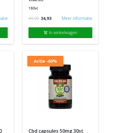
180vc
atie
49,90
34,93
Meer informatie
In winkelwagen
shopping_cart
Actie
-60%
cbd capsules 50mg 30st