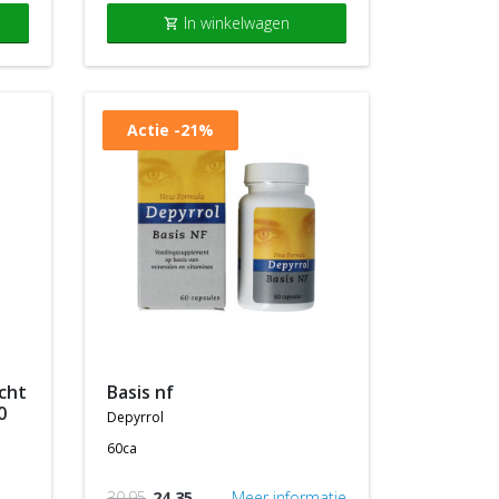
In winkelwagen
shopping_cart
Actie
-21%
basis nf
0
depyrrol
60ca
30,95
24,35
Meer informatie