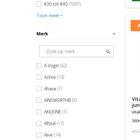
€30 tot €40
(1587)
check
Toon meer
expand_more
A
Merk
expand_less
A Vogel
(62)
check
Activo
(13)
check
Ahava
(1)
check
vitakruid multi dag & nacht
AINSWORTHB
(5)
check
jun
AKILEINE
(1)
vita
check
360
Alfytal
(17)
check
49,
Alive
(14)
check