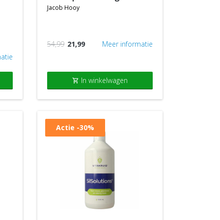
jacob hooy
54,99
21,99
Meer informatie
atie
In winkelwagen
shopping_cart
Actie
-30%