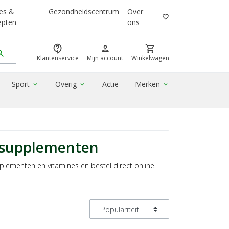
es &
Gezondheidscentrum
Over
favorite_border
epten
ons
contact_support
person
shopping_cart
rch
Klantenservice
Mijn account
Winkelwagen
Sport
Overig
Actie
Merken
expand_more
expand_more
expand_more
ssupplementen
lementen en vitamines en bestel direct online!