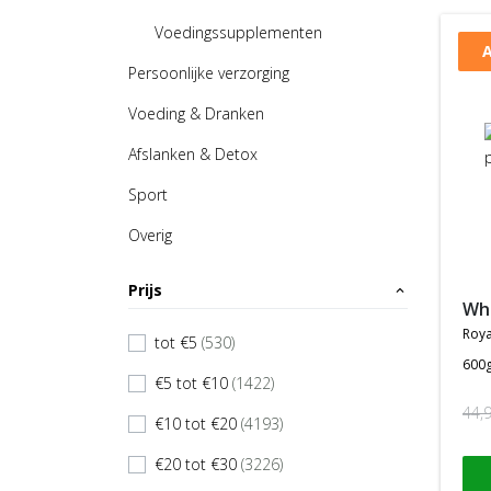
Voedingssupplementen
A
Persoonlijke verzorging
Voeding & Dranken
Afslanken & Detox
Sport
Overig
Prijs
expand_less
w
roya
tot €5
(530)
check
600
€5 tot €10
(1422)
check
44,
€10 tot €20
(4193)
check
€20 tot €30
(3226)
check