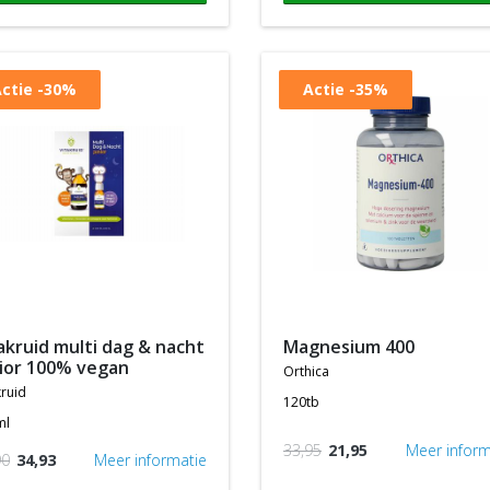
ctie
-30%
Actie
-35%
magnesium 400
ior 100% vegan
orthica
kruid
120tb
ml
33,95
21,95
Meer inform
90
34,93
Meer informatie