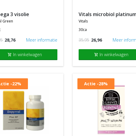
mega 3 visolie
vitals microbiol platinu
l green
vitals
t
30ca
95
28,76
Meer informatie
35,95
26,96
Meer inform
In winkelwagen
In winkelwagen
shopping_cart
shopping_cart
ctie
-22%
Actie
-28%