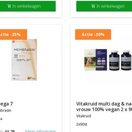
In winkelwagen
In winkelwagen
shopping_cart
shopping_cart
ctie
-25%
Actie
-30%
mega 7
vitakruid multi dag & nacht
vrouw 100% vegan 2 x 9
brasin
vitakruid
ca
2x90st
99
41,25
Meer informatie