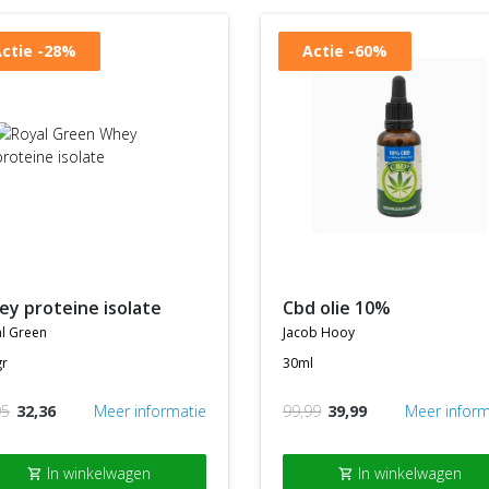
ctie
-28%
Actie
-60%
hey proteine isolate
cbd olie 10%
l green
jacob hooy
gr
30ml
95
32,36
Meer informatie
99,99
39,99
Meer inform
In winkelwagen
In winkelwagen
shopping_cart
shopping_cart