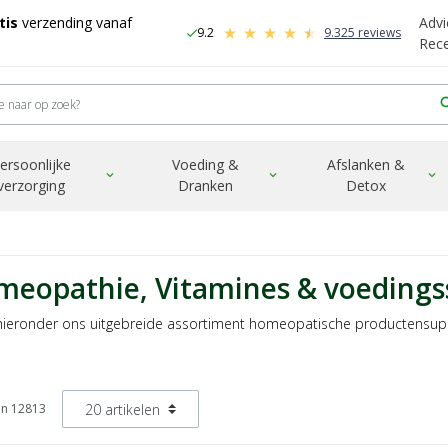
tis
verzending vanaf
Advi
9.2
9.325 reviews
check
-
Rec
sea
ersoonlijke
Voeding &
Afslanken &
expand_more
expand_more
expand_more
verzorging
Dranken
Detox
eopathie, Vitamines & voeding
 hieronder ons uitgebreide assortiment homeopatische productensupp
an 12813