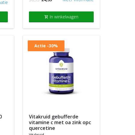
atie
In winkelwagen
shopping_cart
Actie
-30%
vitakruid gebufferde
vitamine c met oa zink opc
quercetine
vitakruid