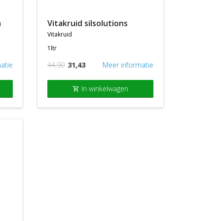
m
vitakruid silsolutions
vitakruid
1ltr
atie
44,90
31,43
Meer informatie
In winkelwagen
shopping_cart