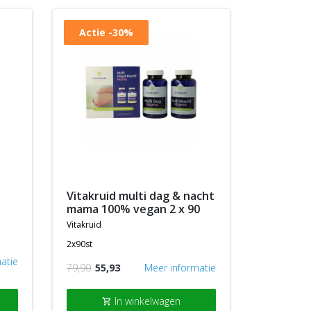
Actie
-30%
vitakruid multi dag & nacht
mama 100% vegan 2 x 90
vitakruid
2x90st
atie
79,90
55,93
Meer informatie
In winkelwagen
shopping_cart