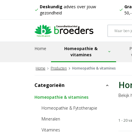
Deskundig
advies over jouw
Gra
check
check
gezondheid
50,
Home
Homeopathie &
P
expand_more
vitamines
Home
Producten
Homeopathie & vitamines
Hom
Categorieën
expand_less
Bekijk
Homeopathie & vitamines
Homeopathie & Fytotherapie
Mineralen
1 - 20 v
Vitamines