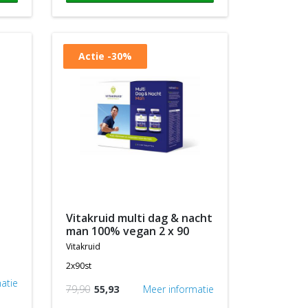
Actie
-30%
vitakruid multi dag & nacht
man 100% vegan 2 x 90
vitakruid
2x90st
atie
79,90
55,93
Meer informatie