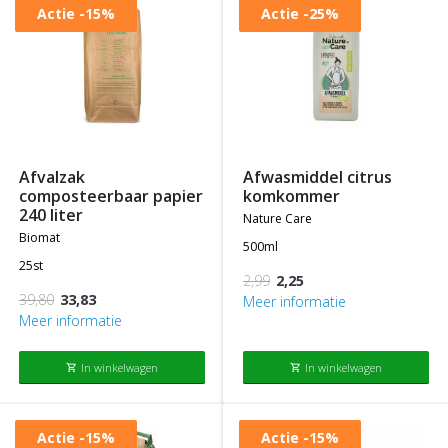
Actie
-15%
Actie
-25%
afvalzak
afwasmiddel citrus
composteerbaar papier
komkommer
240 liter
nature care
biomat
500ml
25st
2,99
2,25
39,80
33,83
Meer informatie
Meer informatie
In winkelwagen
In winkelwagen
shopping_cart
shopping_cart
Actie
-15%
Actie
-15%