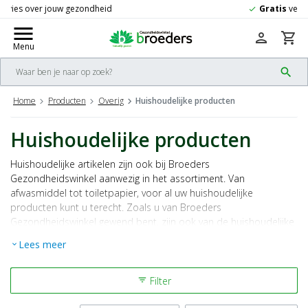
Gratis
verzending vanaf 50,-
check
menu
person
shopping_cart
Menu
search
Home
Producten
Overig
Huishoudelijke producten
Huishoudelijke producten
Huishoudelijke artikelen zijn ook bij Broeders
Gezondheidswinkel aanwezig in het assortiment. Van
afwasmiddel tot toiletpapier, voor al uw huishoudelijke
producten kunt u terecht. Zoals u van Broeders
Gezondheidswinkel gewend bent, zijn ook van de huishoudelijke
artikelen veel ecologische producten aanwezig.
Lees meer
expand_more
Voor
vragen
over de verschillende huishoudelijke artikelen kunt u
altijd terecht bij een van onze medewerkers.
Filter
filter_list