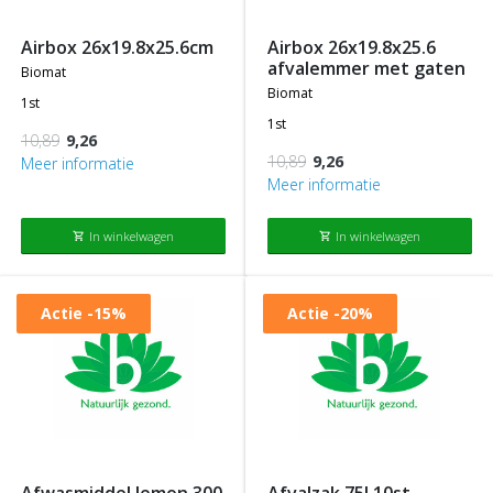
airbox 26x19.8x25.6cm
airbox 26x19.8x25.6
afvalemmer met gaten
biomat
biomat
1st
1st
10,89
9,26
10,89
9,26
Meer informatie
Meer informatie
In winkelwagen
In winkelwagen
shopping_cart
shopping_cart
Actie
-15%
Actie
-20%