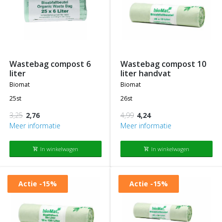
wastebag compost 6
wastebag compost 10
liter
liter handvat
biomat
biomat
25st
26st
3,25
2,76
4,99
4,24
Meer informatie
Meer informatie
In winkelwagen
In winkelwagen
shopping_cart
shopping_cart
Actie
-15%
Actie
-15%