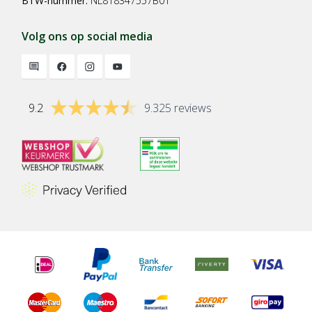
BTW-nummer:
NL818347557B01
Volg ons op social media
9.2
9.325 reviews