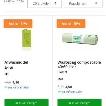
1 - 20 van 1624
Actie
-11%
Actie
-15%
afwasmiddel
wastebag compostable
40/60 liter
sonett
biomat
1ltr
10st
4,69
4,16
5,39
4,58
Meer informatie
Meer informatie
In winkelwagen
In winkelwagen
shopping_cart
shopping_cart