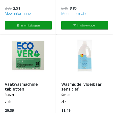
2,95
2,51
5,49
3,85
Meer informatie
Meer informatie
In winkelwagen
In winkelwagen
shopping_cart
shopping_cart
vaatwasmachine
wasmiddel vloeibaar
tabletten
sensitief
ecover
sonett
70tb
2ltr
20,39
11,49