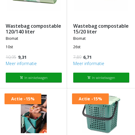
wastebag compostable
wastebag compostable
120/140 liter
15/20 liter
biomat
biomat
10st
26st
10,95
9,31
7,89
6,71
Meer informatie
Meer informatie
In winkelwagen
In winkelwagen
shopping_cart
shopping_cart
Actie
-15%
Actie
-15%