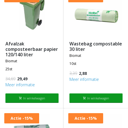
afvalzak
wastebag compostable
composteerbaar papier
30 liter
120/140 liter
biomat
biomat
10st
25st
3,39
2,88
34,69
29,49
Meer informatie
Meer informatie
In winkelwagen
In winkelwagen
shopping_cart
shopping_cart
Actie
-15%
Actie
-15%