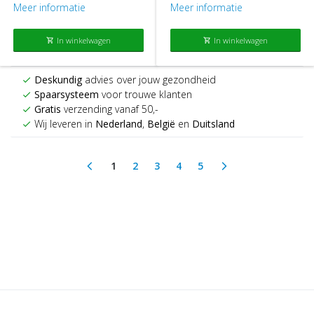
Meer informatie
Meer informatie
In winkelwagen
In winkelwagen
shopping_cart
shopping_cart
Deskundig
advies over jouw gezondheid
check
Spaarsysteem
voor trouwe klanten
check
Gratis
verzending vanaf 50,-
check
Wij leveren in
Nederland
,
België
en
Duitsland
check
1
2
3
4
5
arrow_back_ios
arrow_forward_ios
(current)