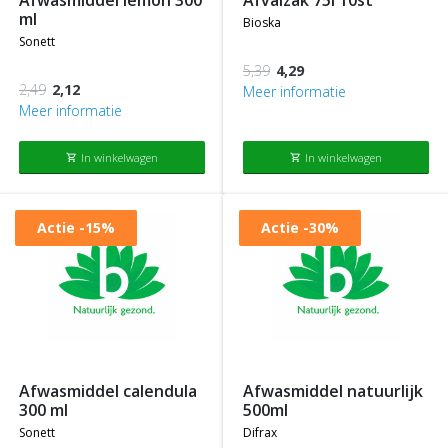
afwasmiddel lemon 300
afvalzak 75l 10st
ml
bioska
sonett
5,39
4,29
2,49
2,12
Meer informatie
Meer informatie
In winkelwagen
In winkelwagen
shopping_cart
shopping_cart
Actie
-15%
Actie
-30%
afwasmiddel calendula
afwasmiddel natuurlijk
300 ml
500ml
sonett
difrax