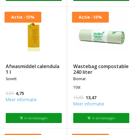
Actie
-15%
Actie
-15%
afwasmiddel calendula
wastebag compostable
1 l
240 liter
sonett
biomat
10st
5,59
4,75
15,85
13,47
Meer informatie
Meer informatie
In winkelwagen
In winkelwagen
shopping_cart
shopping_cart