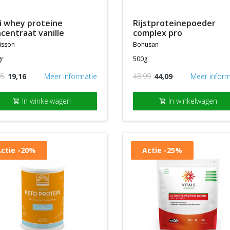
rijstproteinepoeder
centraat vanille
complex pro
isson
bonusan
gr
500g
95
19,16
Meer informatie
48,99
44,09
Meer inform
In winkelwagen
In winkelwagen
shopping_cart
shopping_cart
ctie
-20%
Actie
-25%