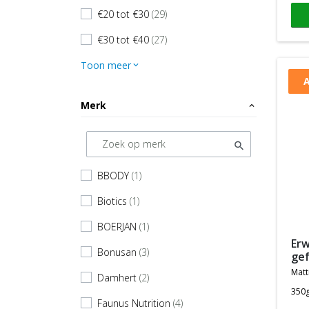
€20 tot €30
(29)
check
€30 tot €40
(27)
check
Toon meer
expand_more
A
Merk
expand_less
BBODY
(1)
check
Biotics
(1)
check
BOERJAN
(1)
check
erwten proteine
Bonusan
(3)
check
ge
matt
Damhert
(2)
check
350
Faunus Nutrition
(4)
check