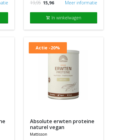
atie
19,95
15,96
Meer informatie
In winkelwagen
shopping_cart
Actie
-20%
absolute erwten proteine
naturel vegan
mattisson