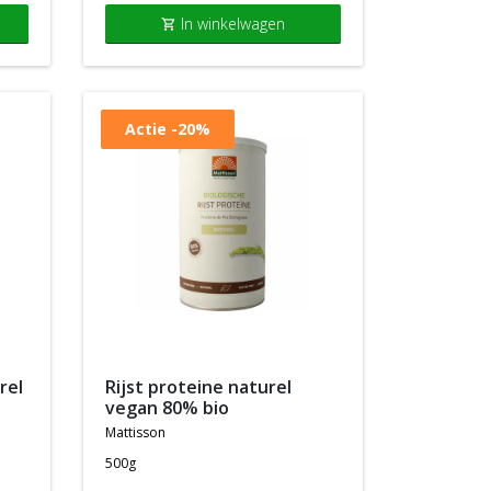
In winkelwagen
shopping_cart
Actie
-20%
rijst proteine naturel
vegan 80% bio
mattisson
500g