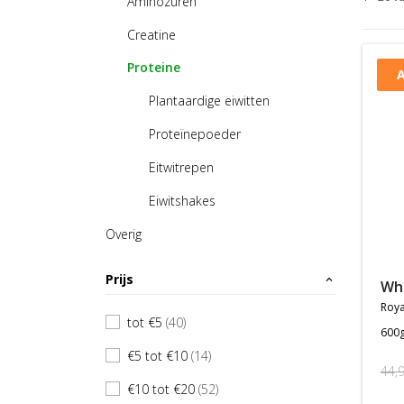
Aminozuren
Creatine
Proteine
A
Plantaardige eiwitten
Proteïnepoeder
Eitwitrepen
Eiwitshakes
Overig
Prijs
expand_less
w
roya
tot €5
(40)
check
600
€5 tot €10
(14)
check
44,
€10 tot €20
(52)
check