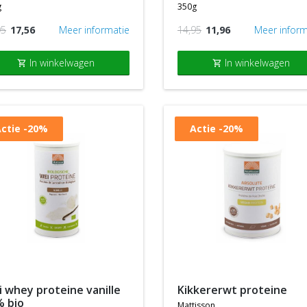
g
350g
95
17,56
Meer informatie
14,95
11,96
Meer inform
In winkelwagen
In winkelwagen
shopping_cart
shopping_cart
ctie
-20%
Actie
-20%
kikkererwt proteine
% bio
mattisson