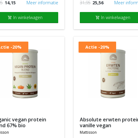
95
14,15
Meer informatie
31,95
25,56
Meer inform
In winkelwagen
In winkelwagen
shopping_cart
shopping_cart
ctie
-20%
Actie
-20%
absolute erwten proteine
nd 67% bio
vanille vegan
isson
mattisson