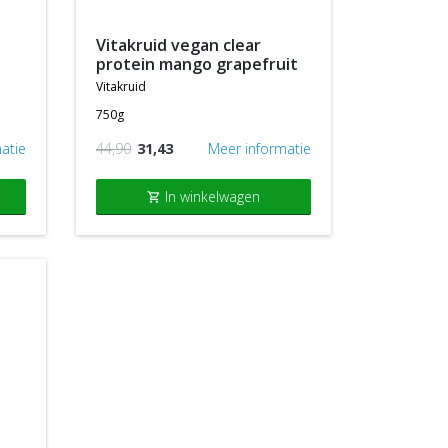
vitakruid vegan clear
protein mango grapefruit
vitakruid
750g
atie
44,90
31,43
Meer informatie
In winkelwagen
shopping_cart