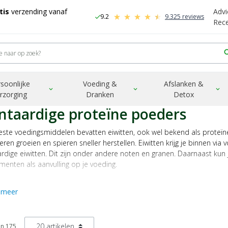
tis
verzending vanaf
Advi
9.2
9.325 reviews
check
-
Rec
sea
soonlijke
Voeding &
Afslanken &
expand_more
expand_more
expand_more
rzorging
Dranken
Detox
ntaardige proteïne poeders
ste voedingsmiddelen bevatten eiwitten, ook wel bekend als proteïnen
eren groeien en spieren sneller herstellen. Eiwitten krijg je binnen via 
rdige eiwitten. Dit zijn onder andere noten en granen. Daarnaast kun 
enten als aanvulling op je voeding.
hieronder ons gehele assortiment aan eiwit supplementen en bestel je
 meer
an 175