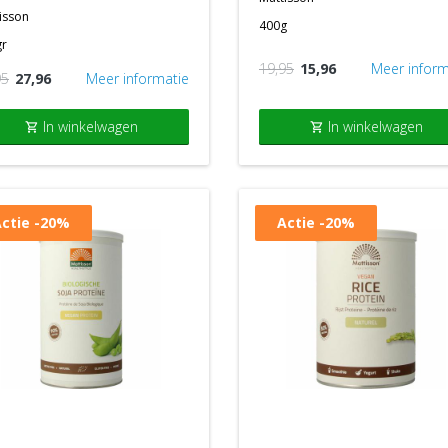
isson
400g
gr
19,95
15,96
Meer inform
95
27,96
Meer informatie
In winkelwagen
In winkelwagen
shopping_cart
shopping_cart
ctie
-20%
Actie
-20%