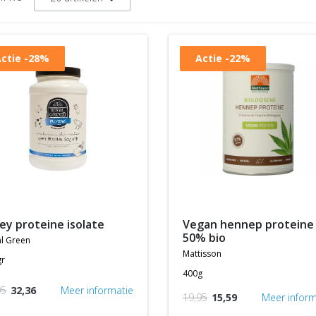
ctie
-28%
Actie
-22%
hey proteine isolate
vegan hennep proteine
50% bio
l green
mattisson
gr
400g
95
32,36
Meer informatie
19,95
15,59
Meer inform