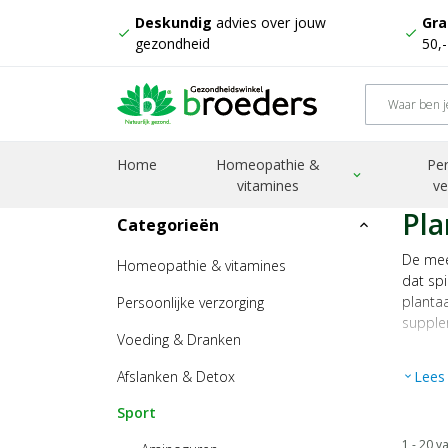
Deskundig
advies over jouw
Gra
check
check
gezondheid
50,
Home
Homeopathie &
Per
Home
Producten
Sport
Proteine
expand_more
vitamines
ve
Pla
Categorieën
expand_less
De mee
Homeopathie & vitamines
dat spi
plantaa
Persoonlijke verzorging
supplem
Voeding & Dranken
Bekijk 
Afslanken & Detox
Lees
expand_more
Sport
1 - 20 v