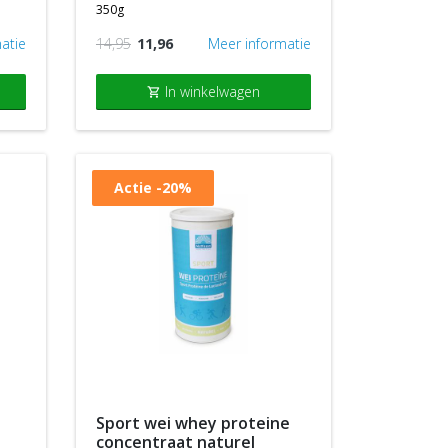
350g
atie
14,95
11,96
Meer informatie
In winkelwagen
shopping_cart
Actie
-20%
sport wei whey proteine
concentraat naturel