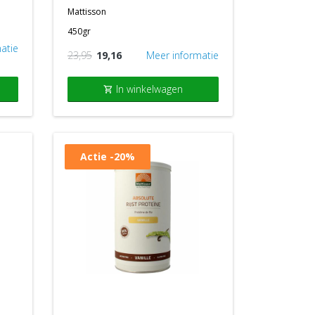
mattisson
450gr
atie
23,95
19,16
Meer informatie
In winkelwagen
shopping_cart
Actie
-20%