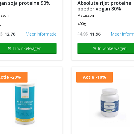
absolute rijst proteine
poeder vegan 80%
isson
mattisson
g
400g
95
12,76
Meer informatie
14,95
11,96
Meer inform
In winkelwagen
In winkelwagen
shopping_cart
shopping_cart
ctie
-20%
Actie
-10%