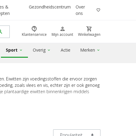
es &
Gezondheidscentrum
Over
favorite_border
epten
ons
contact_support
person
shopping_cart
rch
Klantenservice
Mijn account
Winkelwagen
Sport
Overig
Actie
Merken
expand_more
expand_more
expand_more
. Eiwitten zijn voedingsstoffen die ervoor zorgen
voeding, zoals vlees en vis, echter zijn er ook genoeg
je plantaardige eiwitten binnenkrijgen middels
 favoriete product direct online!