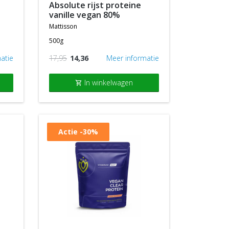
absolute rijst proteine
vanille vegan 80%
mattisson
500g
atie
17,95
14,36
Meer informatie
In winkelwagen
shopping_cart
Actie
-30%