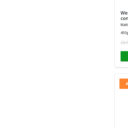
wei whey proteine
con
matt
450
23,
A