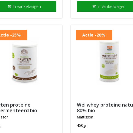
In winkelwagen
In winkelwagen
shopping_cart
shopping_cart
ctie
-25%
Actie
-20%
wei whey proteine naturel
fermenteerd bio
80% bio
isson
mattisson
g
450gr