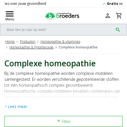
Gratis
verzending vanaf 50,-
check
menu
person
shopping_cart
Menu
search
Home
Producten
Homeopathie & vitamines
Homeopathie & Fytotherapie
Complexe homeopathie
Complexe homeopathie
Bij de complexe homeopathie worden complexe middelen
samengesteld. Er worden verschillende gepotentieerde stoffen
tot één homeopathisch complex gecombineerd.
Homeopathische complex-middelen bevatten combinaties van
meerdere enkelvoudige homeopathische geneesmiddelen die
succesvol zijn gebleken in de praktijk. Lees voor gebruik de
Lees meer
expand_more
bijsluiter.
KOAG/KAG-nr. 4231-0322-1025
Filter
filter_list