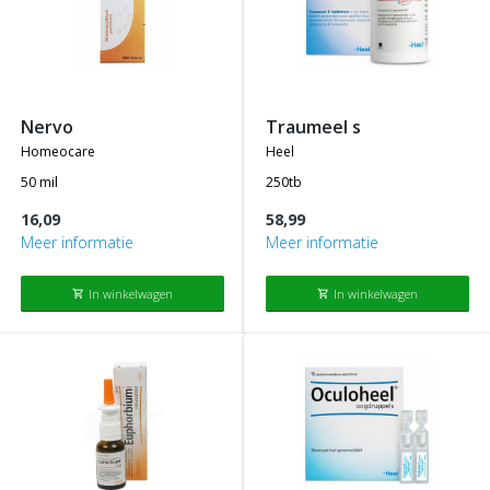
nervo
traumeel s
homeocare
heel
50 mil
250tb
16,09
58,99
Meer informatie
Meer informatie
In winkelwagen
In winkelwagen
shopping_cart
shopping_cart