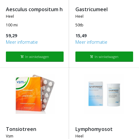
aesculus compositum h
gastricumeel
heel
heel
100 mi
50tb
59,29
15,49
Meer informatie
Meer informatie
In winkelwagen
In winkelwagen
shopping_cart
shopping_cart
tonsiotreen
lymphomyosot
vsm
heel