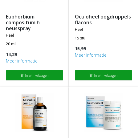
euphorbium
oculoheel oogdruppels
compositum h
flacons
neusspray
heel
heel
15 stu
20 mil
15,99
14,29
Meer informatie
Meer informatie
In winkelwagen
In winkelwagen
shopping_cart
shopping_cart