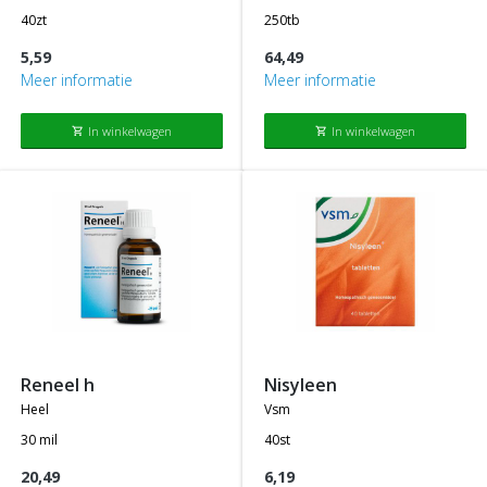
40zt
250tb
5,59
64,49
Meer informatie
Meer informatie
In winkelwagen
In winkelwagen
shopping_cart
shopping_cart
reneel h
nisyleen
heel
vsm
30 mil
40st
20,49
6,19