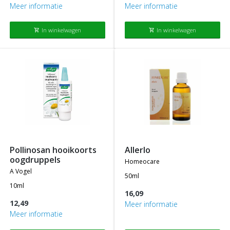
Meer informatie
Meer informatie
In winkelwagen
In winkelwagen
shopping_cart
shopping_cart
pollinosan hooikoorts
allerlo
oogdruppels
homeocare
a vogel
50ml
10ml
16,09
12,49
Meer informatie
Meer informatie