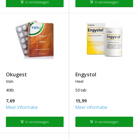
In winkelwagen
In winkelwagen
shopping_cart
shopping_cart
okugest
engystol
vsm
heel
40tb
50 tab
7,69
15,99
Meer informatie
Meer informatie
In winkelwagen
In winkelwagen
shopping_cart
shopping_cart