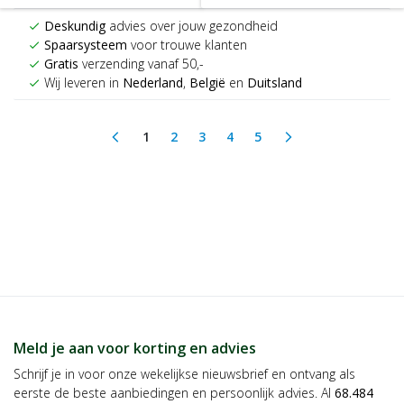
Deskundig
advies over jouw gezondheid
check
Spaarsysteem
voor trouwe klanten
check
Gratis
verzending vanaf 50,-
check
Wij leveren in
Nederland
,
België
en
Duitsland
check
1
2
3
4
5
arrow_back_ios
arrow_forward_ios
(current)
Meld je aan voor korting en advies
Schrijf je in voor onze wekelijkse nieuwsbrief en ontvang als
eerste de beste aanbiedingen en persoonlijk advies. Al
68.484