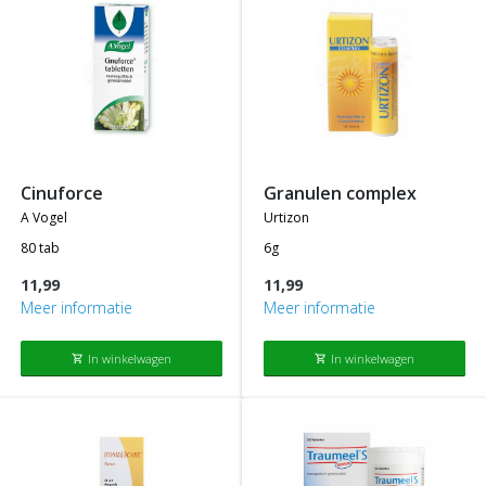
cinuforce
granulen complex
a vogel
urtizon
80 tab
6g
11,99
11,99
Meer informatie
Meer informatie
In winkelwagen
In winkelwagen
shopping_cart
shopping_cart