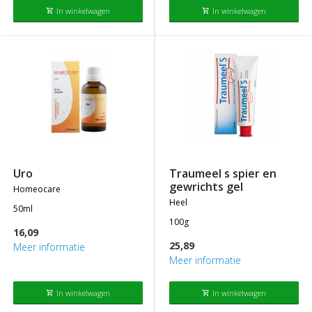
In winkelwagen
In winkelwagen
shopping_cart
shopping_cart
uro
traumeel s spier en
gewrichts gel
homeocare
heel
50ml
100g
16,09
25,89
Meer informatie
Meer informatie
In winkelwagen
In winkelwagen
shopping_cart
shopping_cart