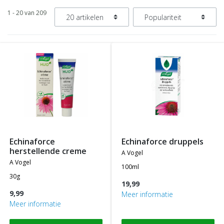
1 - 20 van 209
echinaforce
echinaforce druppels
herstellende creme
a vogel
a vogel
100ml
30g
19,99
9,99
Meer informatie
Meer informatie