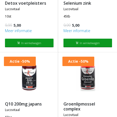
detox voetpleisters
selenium zink
lucovitaal
lucovitaal
10st
45tb
9,99
5,00
9,99
5,00
Meer informatie
Meer informatie
In winkelwagen
In winkelwagen
shopping_cart
shopping_cart
Actie
-50%
Actie
-50%
q10 200mg japans
groenlipmossel
complex
lucovitaal
lucovitaal