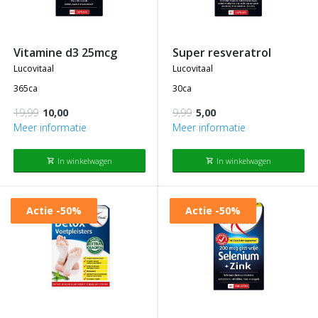
vitamine d3 25mcg
super resveratrol
lucovitaal
lucovitaal
365ca
30ca
19,99
10,00
9,99
5,00
Meer informatie
Meer informatie
In winkelwagen
In winkelwagen
shopping_cart
shopping_cart
Actie
-50%
Actie
-50%