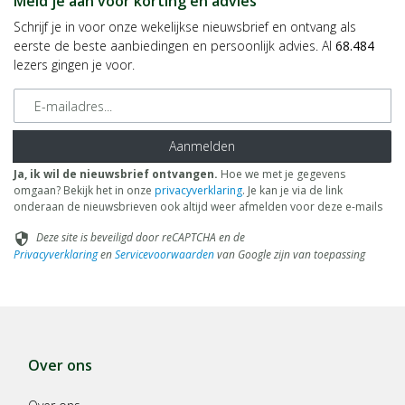
Meld je aan voor korting en advies
Schrijf je in voor onze wekelijkse nieuwsbrief en ontvang als
eerste de beste aanbiedingen en persoonlijk advies. Al
68.484
lezers gingen je voor.
E-mailadres
Aanmelden
Ja, ik wil de nieuwsbrief ontvangen.
Hoe we met je gegevens
omgaan? Bekijk het in onze
privacyverklaring
. Je kan je via de link
onderaan de nieuwsbrieven ook altijd weer afmelden voor deze e-mails
Deze site is beveiligd door reCAPTCHA en de
security
Privacyverklaring
en
Servicevoorwaarden
van Google zijn van toepassing
Over ons