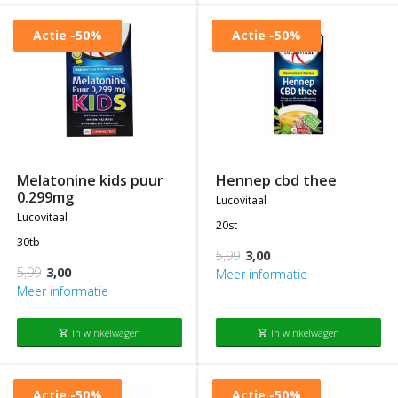
Actie
-50%
Actie
-50%
melatonine kids puur
hennep cbd thee
0.299mg
lucovitaal
lucovitaal
20st
30tb
5,99
3,00
5,99
3,00
Meer informatie
Meer informatie
In winkelwagen
In winkelwagen
shopping_cart
shopping_cart
Actie
-50%
Actie
-50%