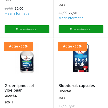
60ca
90ca
39,99
20,00
44,99
22,50
Meer informatie
Meer informatie
In winkelwagen
In winkelwagen
shopping_cart
shopping_cart
Actie
-50%
Actie
-50%
groenlipmossel
bloeddruk capsules
vloeibaar
lucovitaal
lucovitaal
30ca
200ml
12,99
6,50