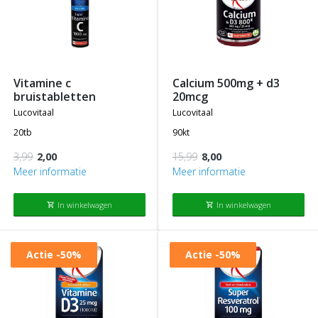
vitamine c
calcium 500mg + d3
bruistabletten
20mcg
lucovitaal
lucovitaal
20tb
90kt
3,99
2,00
15,99
8,00
Meer informatie
Meer informatie
In winkelwagen
In winkelwagen
shopping_cart
shopping_cart
Actie
-50%
Actie
-50%