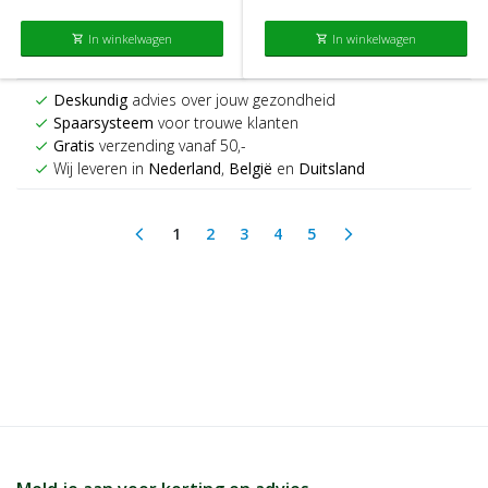
In winkelwagen
In winkelwagen
shopping_cart
shopping_cart
Deskundig
advies over jouw gezondheid
check
Spaarsysteem
voor trouwe klanten
check
Gratis
verzending vanaf 50,-
check
Wij leveren in
Nederland
,
België
en
Duitsland
check
1
2
3
4
5
arrow_back_ios
arrow_forward_ios
(current)