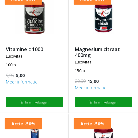
vitamine c 1000
magnesium citraat
400mg
lucovitaal
lucovitaal
100tb
150tb
9,99
5,00
29,99
15,00
Meer informatie
Meer informatie
In winkelwagen
In winkelwagen
shopping_cart
shopping_cart
Actie
-50%
Actie
-50%