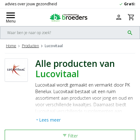
Gratis
verzending vanaf 50,-
check
menu
person
shopping_cart
Menu
search
Home
Producten
Lucovitaal
Alle producten van
Lucovitaal
Lucovitaal wordt gemaakt en vermarkt door PK
Benelux. Lucovitaal bestaat uit een ruim
assortiment aan producten voor jong en oud en
voor verschillende kwaaltjes. Daarnaast biedt
Lucovitaal verschillende supplementen aan,
waaronder voedingssupplementen. Bij Broeders
Lees meer
expand_more
Gezondheidswinkel kunt u terecht voor een groot
assortiment aan Lucovitaal producten. Denk
Filter
filter_list
hierbij niet alleen aan vitamines en mineralen,