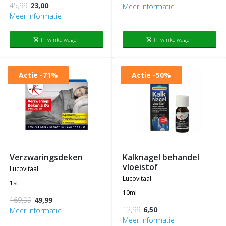
45,99
23,00
Meer informatie
Meer informatie
In winkelwagen
In winkelwagen
shopping_cart
shopping_cart
Actie
-71%
Actie
-50%
verzwaringsdeken
kalknagel behandel
vloeistof
lucovitaal
lucovitaal
1st
10ml
169,99
49,99
12,99
6,50
Meer informatie
Meer informatie