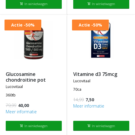
In winkelwagen
In winkelwagen
shopping_cart
shopping_cart
Actie
-50%
Actie
-50%
glucosamine
vitamine d3 75mcg
chondroitine pot
lucovitaal
lucovitaal
70ca
360tb
14,99
7,50
79,99
40,00
Meer informatie
Meer informatie
In winkelwagen
In winkelwagen
shopping_cart
shopping_cart