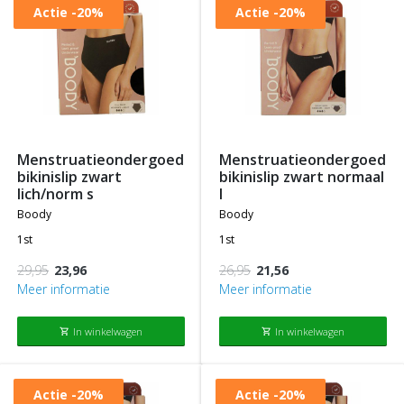
Actie
-20%
Actie
-20%
menstruatieondergoed
menstruatieondergoed
bikinislip zwart
bikinislip zwart normaal
lich/norm s
l
boody
boody
1st
1st
29,95
23,96
26,95
21,56
Meer informatie
Meer informatie
In winkelwagen
In winkelwagen
shopping_cart
shopping_cart
Actie
-20%
Actie
-20%