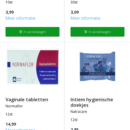
10st
30st
3,99
3,09
Meer informatie
Meer informatie
In winkelwagen
In winkelwagen
shopping_cart
shopping_cart
vaginale tabletten
intiem hygienische
doekjes
normaflor
natracare
12st
12st
14,99
2,85