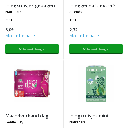
inlegkruisjes gebogen
inlegger soft extra 3
natracare
attends
30st
10st
3,09
2,72
Meer informatie
Meer informatie
In winkelwagen
In winkelwagen
shopping_cart
shopping_cart
maandverband dag
inlegkruisjes mini
gentle day
natracare