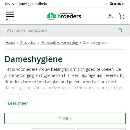
Gratis
verzending vanaf 50,-
check
menu
person
shopping_cart
Menu
search
Home
Producten
Persoonlijke verzorging
Dameshygiene
Dameshygiëne
Het is voor iedere vrouw belangrijk om zich goed te voelen. De
juiste verzorging en hygiëne kan hier een bijdrage aan leveren. Bij
Broeders Gezondheidswinkel vind je een breed assortiment
dameshygiëne. Van maandverband en tampons tot inlegkruisjes
en intieme verzorgingsproducten.
Lees meer
expand_more
Bestel jouw favoriete merk dameshygiëne gemakkelijk en snel
online bij Broeders Gezondheidswinkel!
Filter
filter_list