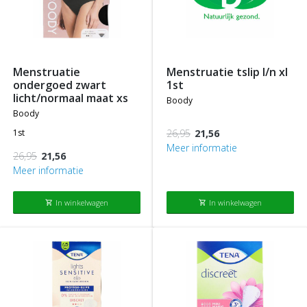
menstruatie
menstruatie tslip l/n xl
ondergoed zwart
1st
licht/normaal maat xs
boody
boody
1st
26,95
21,56
Meer informatie
26,95
21,56
Meer informatie
In winkelwagen
In winkelwagen
shopping_cart
shopping_cart