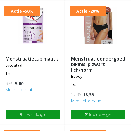
Actie
-50%
Actie
-20%
menstruatiecup maat s
menstruatieondergoed
bikinislip zwart
lucovitaal
lich/norm l
1st
boody
9,99
5,00
1st
Meer informatie
22,95
18,36
Meer informatie
In winkelwagen
In winkelwagen
shopping_cart
shopping_cart