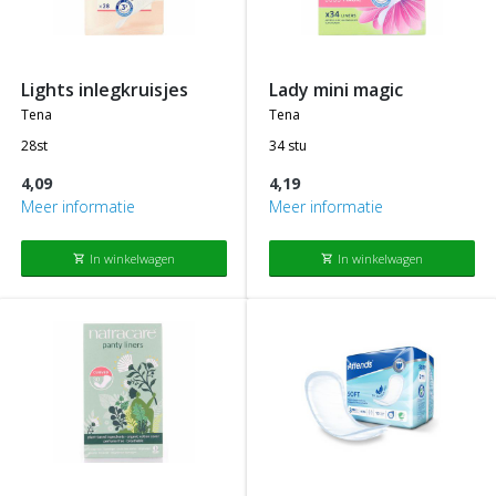
lights inlegkruisjes
lady mini magic
tena
tena
28st
34 stu
4,09
4,19
Meer informatie
Meer informatie
In winkelwagen
In winkelwagen
shopping_cart
shopping_cart