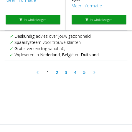
Meer informatie
Meer informatie
In winkelwagen
In winkelwagen
shopping_cart
shopping_cart
Deskundig
advies over jouw gezondheid
check
Spaarsysteem
voor trouwe klanten
check
Gratis
verzending vanaf 50,-
check
Wij leveren in
Nederland
,
België
en
Duitsland
check
1
2
3
4
5
arrow_back_ios
arrow_forward_ios
(current)