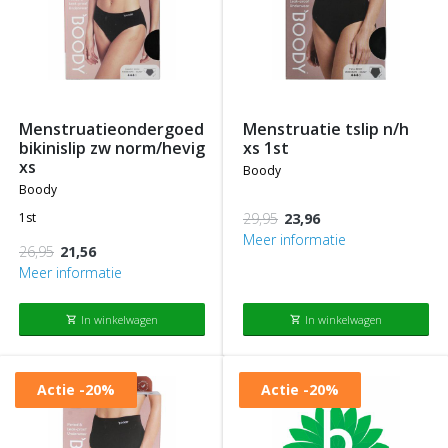
menstruatieondergoed
menstruatie tslip n/h
bikinislip zw norm/hevig
xs 1st
xs
boody
boody
1st
29,95
23,96
Meer informatie
26,95
21,56
Meer informatie
In winkelwagen
In winkelwagen
shopping_cart
shopping_cart
Actie
-20%
Actie
-20%