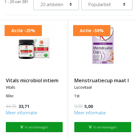
1 - 20 van 381
Actie
-25%
Actie
-50%
vitals microbiol intiem
menstruatiecup maat l
vitals
lucovitaal
60vc
1st
44,95
33,71
9,99
5,00
Meer informatie
Meer informatie
In winkelwagen
In winkelwagen
shopping_cart
shopping_cart