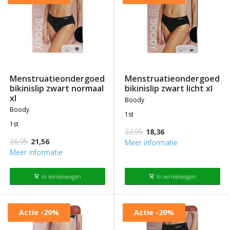
menstruatieondergoed
menstruatieondergoed
bikinislip zwart normaal
bikinislip zwart licht xl
xl
boody
boody
1st
1st
22,95
18,36
26,95
21,56
Meer informatie
Meer informatie
In winkelwagen
In winkelwagen
shopping_cart
shopping_cart
Actie
-20%
Actie
-20%