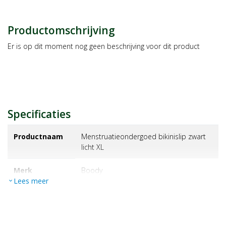
Productomschrijving
Er is op dit moment nog geen beschrijving voor dit product
Specificaties
Productnaam
Menstruatieondergoed bikinislip zwart
licht XL
Merk
boody
Lees meer
expand_more
EAN
9351383087685
Artikelnummer
1453708