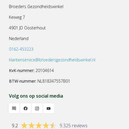
Broeders Gezondheidswinkel
Keiweg 7
4901 JD Oosterhout
Nederland
0162-453223
klantenservice@broedersgezondheidswinkel.nl
KvK-nummer:
20104614
BTW-nummer:
NL818347557B01
Volg ons op social media
9.2
9.325 reviews