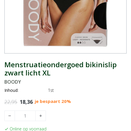
Menstruatieondergoed bikinislip
zwart licht XL
BOODY
Inhoud:
1st
22,95
18,36
je bespaart 20%
remove
add
Online op voorraad
check