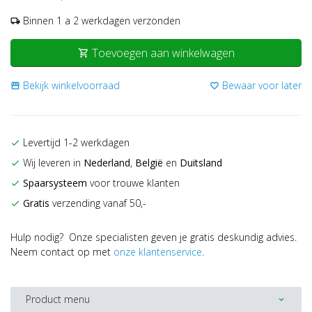
Binnen 1 a 2 werkdagen verzonden
local_shipping
Toevoegen aan winkelwagen
shopping_cart
Bekijk winkelvoorraad
Bewaar voor later
storefront
favorite_border
Levertijd 1-2 werkdagen
check
Wij leveren in
Nederland
,
België
en
Duitsland
check
Spaarsysteem
voor trouwe klanten
check
Gratis
verzending vanaf 50,-
check
Hulp nodig? Onze specialisten geven je gratis deskundig advies.
Neem contact op met
onze klantenservice
.
Product menu
expand_more