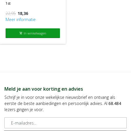
3641 RT Mijdrecht
● Bamboe groeit snel. Het kan tot wel 90cm per dag groeien!
1st
De bamboekleding van Boody zijn comfy essentials. Het zijn
22,95
18,36
ware must-haves waar je van op aan kunt. Het biedt het
Meer informatie
volledige assortiment voor basics die je niet kan en wil missen in
je kledingkast.
In winkelwagen
shopping_cart
Bekijk producten
chevron_right
Meld je aan voor korting en advies
Schrijf je in voor onze wekelijkse nieuwsbrief en ontvang als
eerste de beste aanbiedingen en persoonlijk advies. Al
68.484
lezers gingen je voor.
E-mailadres