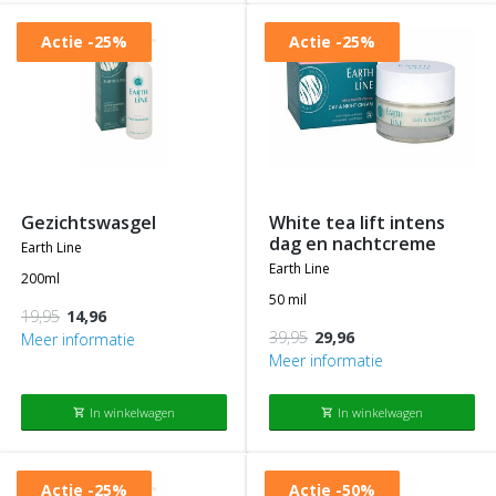
Actie
-25%
Actie
-25%
gezichtswasgel
white tea lift intens
dag en nachtcreme
earth line
earth line
200ml
50 mil
19,95
14,96
39,95
29,96
Meer informatie
Meer informatie
In winkelwagen
In winkelwagen
shopping_cart
shopping_cart
Actie
-25%
Actie
-50%