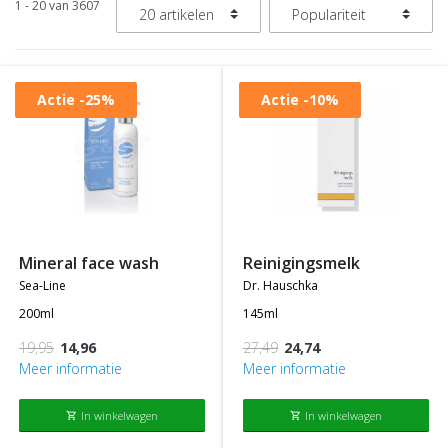
1 - 20 van 3607
Actie
-25%
Actie
-10%
mineral face wash
reinigingsmelk
sea-line
dr. hauschka
200ml
145ml
19,95
14,96
27,49
24,74
Meer informatie
Meer informatie
In winkelwagen
In winkelwagen
shopping_cart
shopping_cart