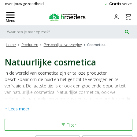
Gratis
verzending vanaf 50,-
check
menu
person
shopping_cart
Menu
search
Home
Producten
Persoonlijke verzorging
Cosmetica
Natuurlijke cosmetica
In de wereld van cosmetica zijn er talloze producten
beschikbaar om de huid en het gezicht te verzorgen en te
verfraaien. De laatste tijd is er ook een groeiende populariteit
van natuurlijke cosmetica. Natuurlijke cosmetica, ook wel
bekend als natuurlijke verzorging, is een categorie producten die
is samengesteld uit hoogwaardige, biologische ingrediënten en
Lees meer
expand_more
vrij is van schadelijke chemicaliën.
Filter
filter_list