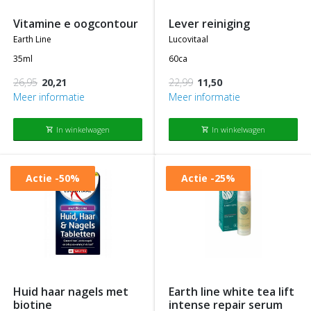
vitamine e oogcontour
lever reiniging
earth line
lucovitaal
35ml
60ca
26,95
20,21
22,99
11,50
Meer informatie
Meer informatie
In winkelwagen
In winkelwagen
shopping_cart
shopping_cart
Actie
-50%
Actie
-25%
huid haar nagels met
earth line white tea lift
biotine
intense repair serum