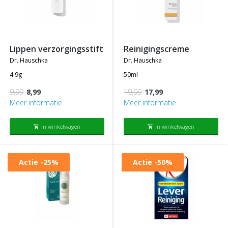
lippen verzorgingsstift
reinigingscreme
dr. hauschka
dr. hauschka
4.9g
50ml
9,99
8,99
19,99
17,99
Meer informatie
Meer informatie
In winkelwagen
In winkelwagen
shopping_cart
shopping_cart
Actie
-25%
Actie
-50%