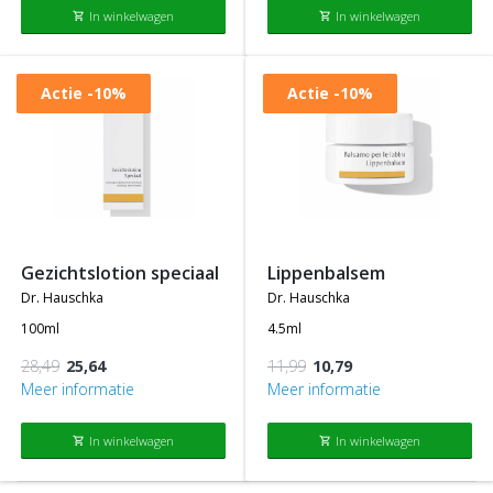
In winkelwagen
In winkelwagen
shopping_cart
shopping_cart
Actie
-10%
Actie
-10%
gezichtslotion speciaal
lippenbalsem
dr. hauschka
dr. hauschka
100ml
4.5ml
28,49
25,64
11,99
10,79
Meer informatie
Meer informatie
In winkelwagen
In winkelwagen
shopping_cart
shopping_cart