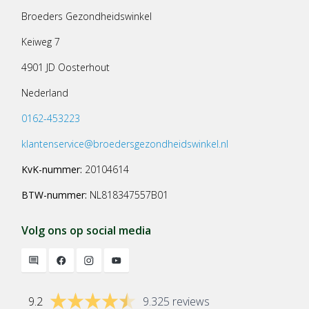
Broeders Gezondheidswinkel
Keiweg 7
4901 JD Oosterhout
Nederland
0162-453223
klantenservice@broedersgezondheidswinkel.nl
KvK-nummer:
20104614
BTW-nummer:
NL818347557B01
Volg ons op social media
9.2
9.325 reviews