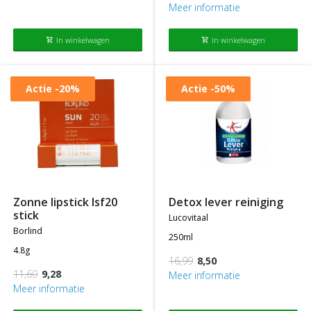
Meer informatie
In winkelwagen
In winkelwagen
shopping_cart
shopping_cart
Actie
-20%
Actie
-50%
zonne lipstick lsf20
detox lever reiniging
stick
lucovitaal
borlind
250ml
4.8g
16,99
8,50
11,60
9,28
Meer informatie
Meer informatie