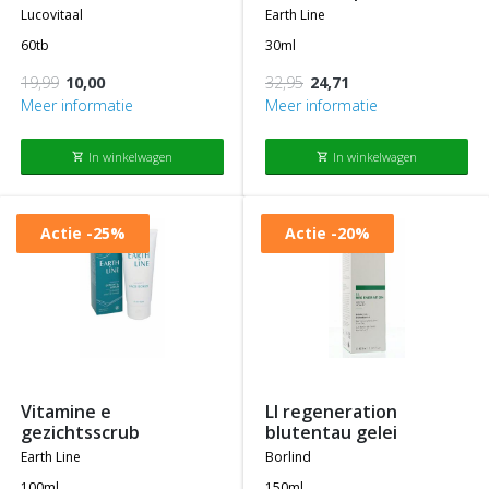
lucovitaal
earth line
60tb
30ml
19,99
10,00
32,95
24,71
Meer informatie
Meer informatie
In winkelwagen
In winkelwagen
shopping_cart
shopping_cart
Actie
-25%
Actie
-20%
vitamine e
ll regeneration
gezichtsscrub
blutentau gelei
earth line
borlind
100ml
150ml