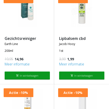
gezichtsreiniger
lipbalsem cbd
earth line
jacob hooy
200ml
1st
19,95
14,96
3,99
1,99
Meer informatie
Meer informatie
In winkelwagen
In winkelwagen
shopping_cart
shopping_cart
Actie
-10%
Actie
-10%