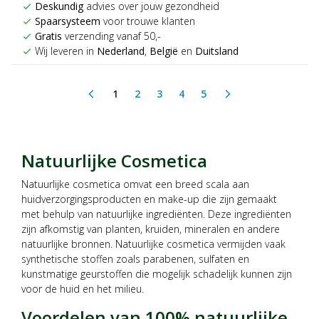
Deskundig
advies over jouw gezondheid
check
Spaarsysteem
voor trouwe klanten
check
Gratis
verzending vanaf 50,-
check
Wij leveren in
Nederland
,
België
en
Duitsland
check
1
2
3
4
5
arrow_back_ios
arrow_forward_ios
(current)
Natuurlijke Cosmetica
Natuurlijke cosmetica omvat een breed scala aan
huidverzorgingsproducten en make-up die zijn gemaakt
met behulp van natuurlijke ingrediënten. Deze ingrediënten
zijn afkomstig van planten, kruiden, mineralen en andere
natuurlijke bronnen. Natuurlijke cosmetica vermijden vaak
synthetische stoffen zoals parabenen, sulfaten en
kunstmatige geurstoffen die mogelijk schadelijk kunnen zijn
voor de huid en het milieu.
Voordelen van 100% natuurlijke