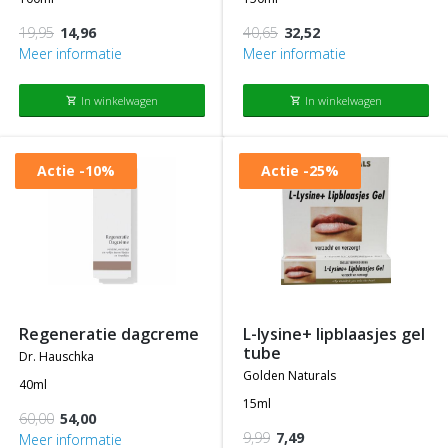
19,95
14,96
40,65
32,52
Meer informatie
Meer informatie
In winkelwagen
In winkelwagen
shopping_cart
shopping_cart
Actie
-10%
Actie
-25%
regeneratie dagcreme
l-lysine+ lipblaasjes gel
tube
dr. hauschka
golden naturals
40ml
15ml
60,00
54,00
9,99
7,49
Meer informatie