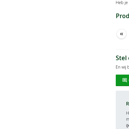
Heb je
Pro
keyboard_double_arrow_left
Stel
En wij
insert_comment
R
H
m
(