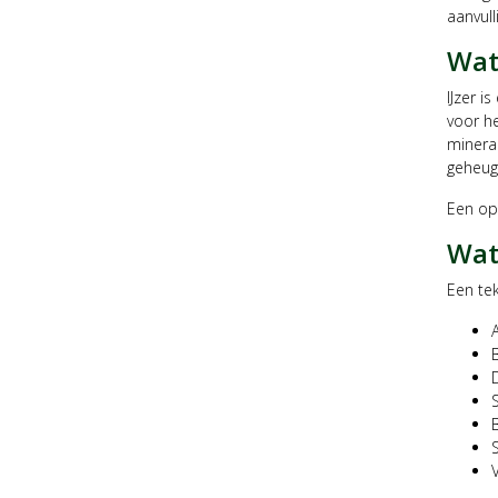
aanvull
Wat 
IJzer i
voor h
minera
geheug
Een opt
Wat
Een te