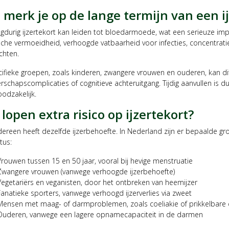
 merk je op de lange termijn van een i
gdurig ijzertekort kan leiden tot bloedarmoede, wat een serieuze imp
che vermoeidheid, verhoogde vatbaarheid voor infecties, concentratie
chten.
cifieke groepen, zoals kinderen, zwangere vrouwen en ouderen, kan dit
schapscomplicaties of cognitieve achteruitgang. Tijdig aanvullen is d
oodzakelijk.
lopen extra risico op ijzertekort?
dereen heeft dezelfde ijzerbehoefte. In Nederland zijn er bepaalde gr
tus:
Vrouwen tussen 15 en 50 jaar, vooral bij hevige menstruatie
Zwangere vrouwen (vanwege verhoogde ijzerbehoefte)
Vegetariërs en veganisten, door het ontbreken van heemijzer
Fanatieke sporters, vanwege verhoogd ijzerverlies via zweet
Mensen met maag- of darmproblemen, zoals coeliakie of prikkelbar
Ouderen, vanwege een lagere opnamecapaciteit in de darmen