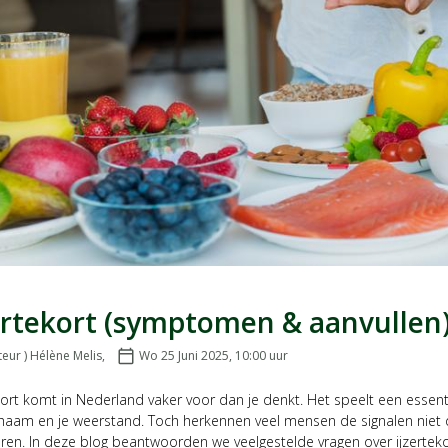
ertekort (symptomen & aanvullen
teur ) Hélène Melis
,
calendar_today
Wo 25 Juni 2025, 10:00
uur
Geplaatst op:
kort komt in Nederland vaker voor dan je denkt. Het speelt een essenti
lichaam en je weerstand. Toch herkennen veel mensen de signalen nie
eren. In deze blog beantwoorden we veelgestelde vragen over ijzertek