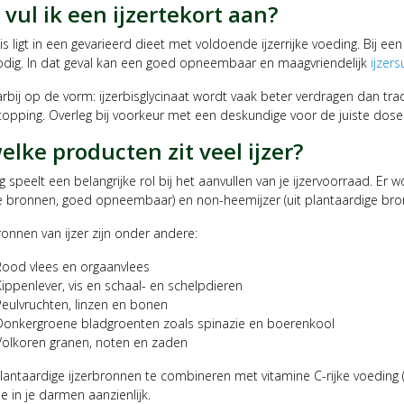
vul ik een ijzertekort aan?
s ligt in een gevarieerd dieet met voldoende ijzerrijke voeding. Bij ee
odig. In dat geval kan een goed opneembaar en maagvriendelijk
ijzer
rbij op de vorm: ijzerbisglycinaat wordt vaak beter verdragen dan tr
topping. Overleg bij voorkeur met een deskundige voor de juiste doser
elke producten zit veel ijzer?
 speelt een belangrijke rol bij het aanvullen van je ijzervoorraad. Er
jke bronnen, goed opneembaar) en non-heemijzer (uit plantaardige b
ronnen van ijzer zijn onder andere:
Rood vlees en orgaanvlees
Kippenlever, vis en schaal- en schelpdieren
Peulvruchten, linzen en bonen
Donkergroene bladgroenten zoals spinazie en boerenkool
Volkoren granen, noten en zaden
antaardige ijzerbronnen te combineren met vitamine C-rijke voeding (zoa
 in je darmen aanzienlijk.