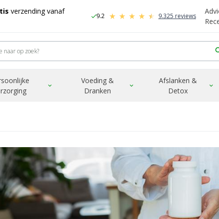
tis
verzending vanaf
Advi
9.2
9.325 reviews
check
-
Rec
sea
rsoonlijke
Voeding &
Afslanken &
expand_more
expand_more
expand_more
rzorging
Dranken
Detox