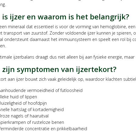
ing.
is ijzer en waarom is het belangrijk?
s een mineraal dat essentieel is voor de vorming van hemoglobine, een 
et transport van zuurstof. Zonder voldoende ijzer kunnen je spieren,
al ondersteunt daarnaast het immuunsysteem en speelt een rol bij co
en.
imale ijzerbalans draagt dus niet alleen bij aan fysieke energie, maa
 zijn symptomen van ijzertekort?
kort aan ijzer bouwt zich vaak geleidelijk op, waardoor klachten sub
Aanhoudende vermoeidheid of futloosheid
Bleke huid of lippen
Duizeligheid of hoofdpijn
Snelle hartslag of kortademigheid
Broze nagels of haaruitval
Spierkrampen of rusteloze benen
Verminderde concentratie en prikkelbaarheid