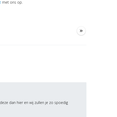
t
met ons op.
keyboard_double_arrow_right
deze dan hier en wij zullen je zo spoedig