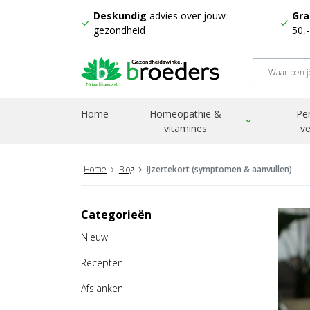
Deskundig
advies over jouw
Gra
check
check
gezondheid
50,
Home
Homeopathie &
Pe
expand_more
vitamines
ve
Home
Blog
IJzertekort (symptomen & aanvullen)
Categorieën
Nieuw
Recepten
Afslanken