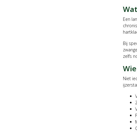
Wat
Een lan
chronis
hartkla
Bij spe
zwanger
zelfs n
Wie 
Niet ie
ijzersta