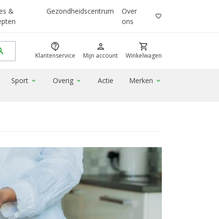
es &
Gezondheidscentrum
Over
favorite_border
epten
ons
contact_support
person
shopping_cart
rch
Klantenservice
Mijn account
Winkelwagen
Sport
Overig
Actie
Merken
expand_more
expand_more
expand_more