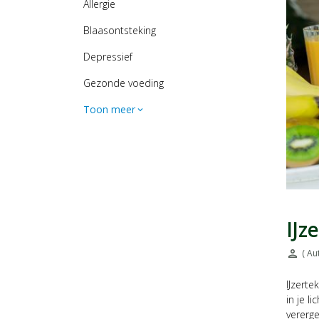
Allergie
Blaasontsteking
Depressief
Gezonde voeding
Toon meer
expand_more
IJz
person
( Au
Door:
IJzerte
in je 
vererg