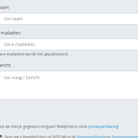
aam
-mailadres
w e-mailadres wordt niet gepubliceerd.
ericht
oe we met je gegevens omgaan? Bekijk het in onze
privacyverklaring
Deze site is beveiligd door reCAPTCHA en de
Privacyverklaring
en
Servicevoorwaa
rity