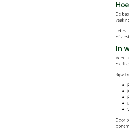
Hoe 
De basi
vaak n
Let daa
of vers
In w
Voeding
dierli
Rijke b
Door pl
opname