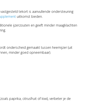
n vastgesteld tekort is aanvullende ondersteuning
supplement
uitkomst bieden.
aditionele ijzerzouten en geeft minder maagklachten
ing.
 wordt onderscheid gemaakt tussen heemijzer (uit
ronnen, minder goed opneembaar).
ls paprika, citrusfruit of kiwi), verbeter je de