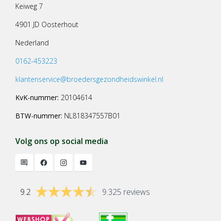
Keiweg 7
Raadpleeg een deskundige alvorens supplementen te gebruiken
in geval van zwangerschap, lactatie, medicijngebruik en ziekte.
4901 JD Oosterhout
Nederland
0162-453223
klantenservice@broedersgezondheidswinkel.nl
KvK-nummer:
20104614
BTW-nummer:
NL818347557B01
Volg ons op social media
9.2
9.325 reviews