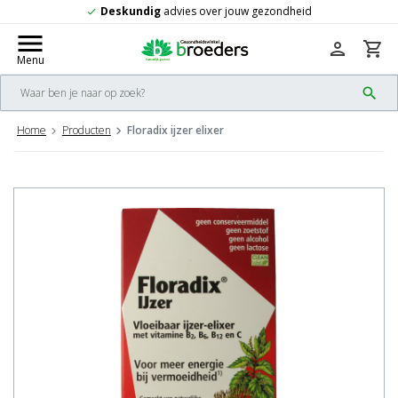
es over jouw gezondheid
Gratis
verzendi
check
menu
person
shopping_cart
Menu
search
Home
Producten
Floradix ijzer elixer