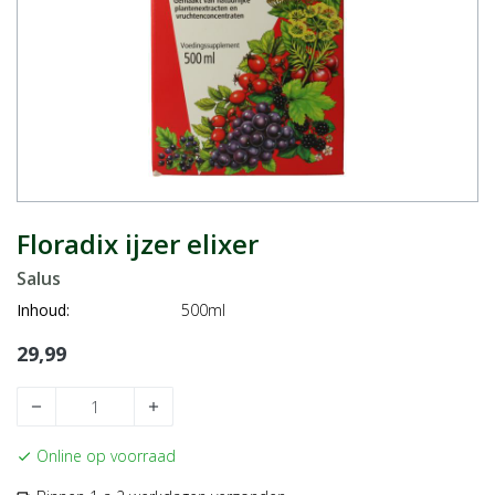
Floradix ijzer elixer
Salus
Inhoud:
500ml
29,99
remove
add
Online op voorraad
check