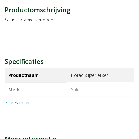
Productomschrijving
Salus Floradix ijzer elixer
Specificaties
Productnaam
Floradix ijzer elixer
Merk
salus
Lees meer
expand_more
EAN
4004148047503
Artikelnummer
1011438
Maat/inhoud:
500ml