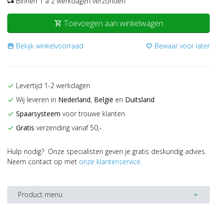
Binnen 1 a 2 werkdagen verzonden
local_shipping
Toevoegen aan winkelwagen
shopping_cart
Bekijk winkelvoorraad
Bewaar voor later
storefront
favorite_border
Levertijd 1-2 werkdagen
check
Wij leveren in
Nederland
,
België
en
Duitsland
check
Spaarsysteem
voor trouwe klanten
check
Gratis
verzending vanaf 50,-
check
Hulp nodig? Onze specialisten geven je gratis deskundig advies.
Neem contact op met
onze klantenservice
.
Product menu
expand_more