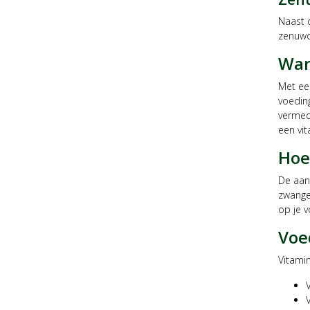
Naast d
zenuwc
Wan
Met een
voeding
vermede
een vi
Hoe
De aan
zwanger
op je v
Voe
Vitamin