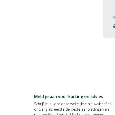
H
secu
Meld je aan voor korting en advies
Schrijf je in voor onze wekelijkse nieuwsbrief en
ontvang als eerste de beste aanbiedingen en
persoonlijk advies. Al
68.484
lezers gingen