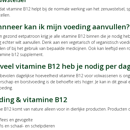
at vitamine B12 helpt bij de normale werking van het zenuwstelsel, s
ellen.
nneer kan ik mijn voeding aanvullen?
 gezond eetpatroon krijg je alle vitamine B12 binnen die je nodig hebt
 echter wilt aanvullen. Denk aan een vegetarisch of veganistisch voed
n of bij het gebruik van bepaalde medicijnen. Ook kan leeftijd een rol
tamine b12 supplement.
veel vitamine B12 heb je nodig per da
bevolen dagelijkse hoeveelheid vitamine B12 voor volwassenen is ong
schap en borstvoeding is de behoefte iets hoger. Je kan in dit geval
oeding.
ding & vitamine B12
e B12 komt van nature alleen voor in dierlijke producten. Producten 
Vlees en gevogelte
Vis en schaal- en schelpdieren