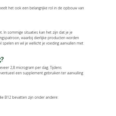
peelt het ook een belangrijke rol in de opbouw van
. In sommige situaties kan het zijn dat je je
ingspatroon, waarbij dierlijke producten worden
 spelen en wil je wellicht je voeding aanvullen met
g?
eveer 2,8 microgram per dag. Tijdens
 eventueel een supplement gebruiken ter aanvulling
die B12 bevatten zijn onder andere: