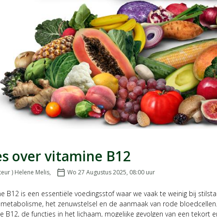
es over vitamine B12
teur ) Helene Melis
,
calendar_today
Wo 27 Augustus 2025, 08:00
uur
Geplaatst op:
e B12 is een essentiële voedingsstof waar we vaak te weinig bij stilst
emetabolisme, het zenuwstelsel en de aanmaak van rode bloedcellen. I
e B12, de functies in het lichaam, mogelijke gevolgen van een tekort en