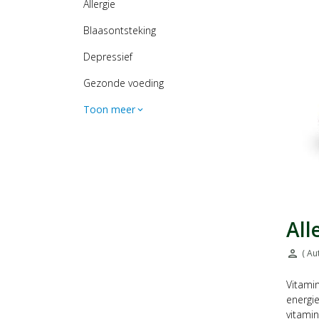
Allergie
Blaasontsteking
Depressief
Gezonde voeding
Toon meer
expand_more
All
person
( Au
Door:
Vitamin
energi
vitamin