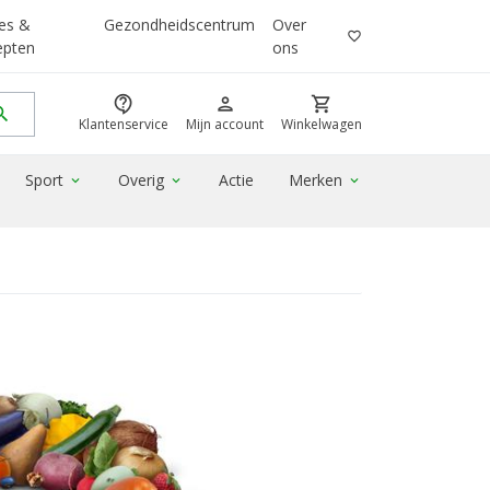
es &
Gezondheidscentrum
Over
favorite_border
epten
ons
contact_support
person
shopping_cart
rch
Klantenservice
Mijn account
Winkelwagen
Sport
Overig
Actie
Merken
expand_more
expand_more
expand_more