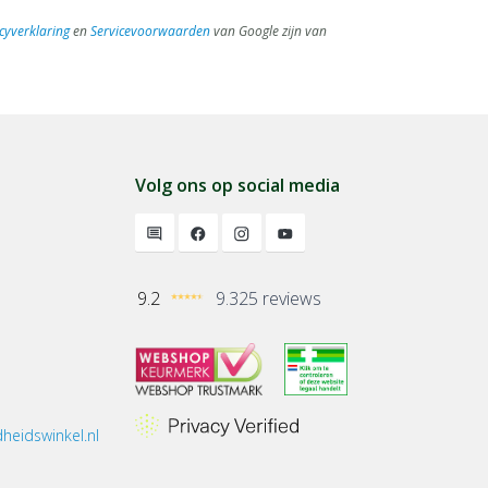
cyverklaring
en
Servicevoorwaarden
van Google zijn van
Volg ons op social media
9.2
9.325 reviews
heidswinkel.nl