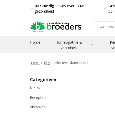
Deskundig
advies over jouw
Gra
check
check
gezondheid
50,
Home
Homeopathie &
Pe
expand_more
vitamines
ve
Home
Blog
Alles over vitamine B12
Categorieën
Nieuw
Recepten
Afslanken