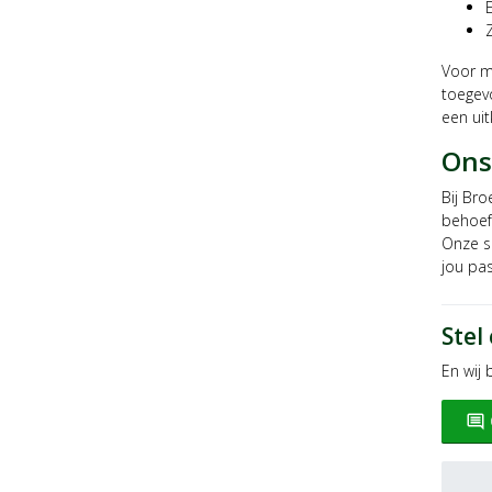
Voor me
toegevo
een uit
Ons
Bij Br
behoeft
Onze su
jou pa
Stel
En wij
insert_comment