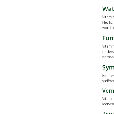
Wat
Vitami
Het li
wordt 
Fun
Vitamin
onders
normaa
Sym
Een tek
variëre
Verm
Vitamin
leerver
Zenu