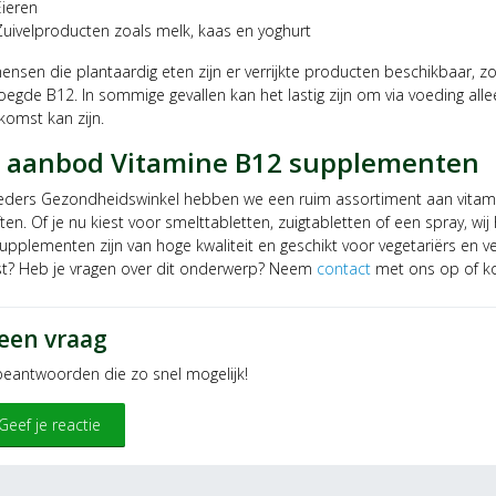
Eieren
Zuivelproducten zoals melk, kaas en yoghurt
nsen die plantaardig eten zijn er verrijkte producten beschikbaar, z
egde B12. In sommige gevallen kan het lastig zijn om via voeding all
komst kan zijn.
 aanbod Vitamine B12 supplementen
oeders Gezondheidswinkel hebben we een ruim assortiment aan vitam
en. Of je nu kiest voor smelttabletten, zuigtabletten of een spray, wi
pplementen zijn van hoge kwaliteit en geschikt voor vegetariërs en ve
st? Heb je vragen over dit onderwerp? Neem
contact
met ons op of ko
 een vraag
 beantwoorden die zo snel mogelijk!
Geef je reactie