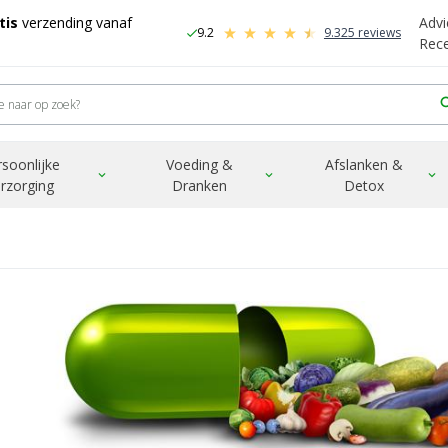
tis
verzending vanaf
Advi
9.2
9.325 reviews
check
-
Rec
sea
rsoonlijke
Voeding &
Afslanken &
expand_more
expand_more
expand_more
rzorging
Dranken
Detox