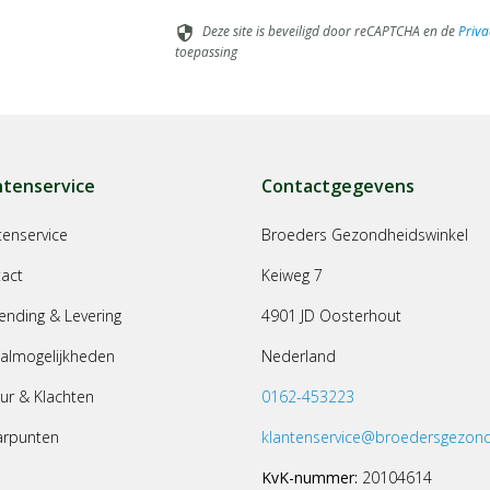
Deze site is beveiligd door reCAPTCHA en de
Priva
security
toepassing
ntenservice
Contactgegevens
tenservice
Broeders Gezondheidswinkel
act
Keiweg 7
ending & Levering
4901 JD Oosterhout
almogelijkheden
Nederland
ur & Klachten
0162-453223
arpunten
klantenservice@broedersgezond
KvK-nummer:
20104614