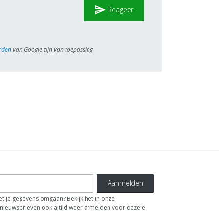
send
Reageer
rden
van Google zijn van toepassing
Aanmelden
t je gegevens omgaan? Bekijk het in onze
de nieuwsbrieven ook altijd weer afmelden voor deze e-