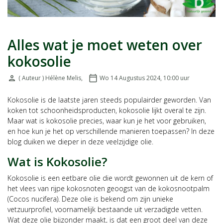
Alles wat je moet weten over
kokosolie
person
( Auteur ) Hélène Melis
,
calendar_today
Wo 14 Augustus 2024, 10:00
uur
Door:
Geplaatst op:
Kokosolie is de laatste jaren steeds populairder geworden. Van
koken tot schoonheidsproducten, kokosolie lijkt overal te zijn.
Maar wat is kokosolie precies, waar kun je het voor gebruiken,
en hoe kun je het op verschillende manieren toepassen? In deze
blog duiken we dieper in deze veelzijdige olie.
Wat is Kokosolie?
Kokosolie is een eetbare olie die wordt gewonnen uit de kern of
het vlees van rijpe kokosnoten geoogst van de kokosnootpalm
(Cocos nucifera). Deze olie is bekend om zijn unieke
vetzuurprofiel, voornamelijk bestaande uit verzadigde vetten.
Wat deze olie bijzonder maakt, is dat een groot deel van deze