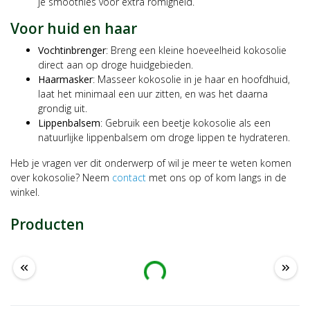
je smoothies voor extra romigheid.
Voor huid en haar
Vochtinbrenger
: Breng een kleine hoeveelheid kokosolie
direct aan op droge huidgebieden.
Haarmasker
: Masseer kokosolie in je haar en hoofdhuid,
laat het minimaal een uur zitten, en was het daarna
grondig uit.
Lippenbalsem
: Gebruik een beetje kokosolie als een
natuurlijke lippenbalsem om droge lippen te hydrateren.
Heb je vragen ver dit onderwerp of wil je meer te weten komen
over kokosolie? Neem
contact
met ons op of kom langs in de
winkel.
Producten
Laden …
keyboard_double_arrow_left
keyboard_double_arrow_right