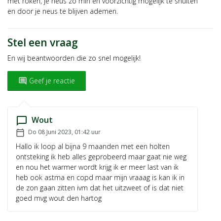
met roken, je neus zo min en voorzichtig mogelijk te snuiten
en door je neus te blijven ademen.
Stel een vraag
En wij beantwoorden die zo snel mogelijk!
Geef je reactie
insert_comment
Wout
chat_bubble_outline
Geplaatst op:
Do 08 Juni 2023, 01:42
uur
calendar_today
Hallo ik loop al bijna 9 maanden met een holten
ontsteking ik heb alles geprobeerd maar gaat nie weg
en nou het warmer wordt krijg ik er meer last van ik
heb ook astma en copd maar mijn vraaag is kan ik in
de zon gaan zitten ivm dat het uitzweet of is dat niet
goed mvg wout den hartog