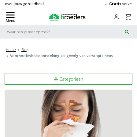
Gratis
verzending vanaf 50,-
check
menu
person
shopping_cart
Menu
search
Home
Blog
Voorhoofdsholteontsteking als gevolg van verstopte neus
Categorieën
category