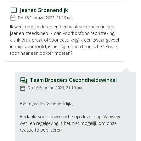
Jeanet Groenendijk
chat_bubble_outline
Geplaatst op:
Do 16 Februari 2023, 21:19
uur
calendar_today
Ik werk met kinderen en ben vaak verkouden in een
jaar en steeds heb ik dan voorhoofdholteonsteking,
als ik druk praat of voorleest, krijg ik een zwaar gevoel
in mijn voorhoofd, is het bij mij nu chronische? Zou ik
toch naar een dokter moeten?
Team Broeders Gezondheidswinkel
question_answer
Geplaatst op:
Do 16 Februari 2023, 21:19
uur
calendar_today
Beste
Jeanet Groenendijk
,
Bedankt voor jouw reactie op deze blog. Vanwege
wet- en regelgeving is het niet mogelijk om onze