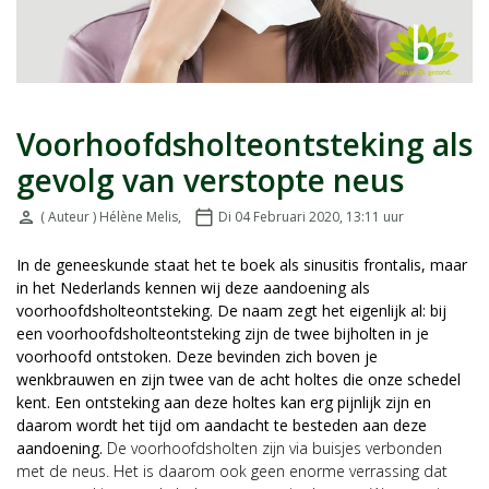
Voorhoofdsholteontsteking als
gevolg van verstopte neus
person
( Auteur ) Hélène Melis
,
calendar_today
Di 04 Februari 2020, 13:11
uur
Door:
Geplaatst op:
In de geneeskunde staat het te boek als sinusitis frontalis, maar
in het Nederlands kennen wij deze aandoening als
voorhoofdsholteontsteking. De naam zegt het eigenlijk al: bij
een voorhoofdsholteontsteking zijn de twee bijholten in je
voorhoofd ontstoken. Deze bevinden zich boven je
wenkbrauwen en zijn twee van de acht holtes die onze schedel
kent. Een ontsteking aan deze holtes kan erg pijnlijk zijn en
daarom wordt het tijd om aandacht te besteden aan deze
aandoening.
De voorhoofdsholten zijn via buisjes verbonden
met de neus. Het is daarom ook geen enorme verrassing dat