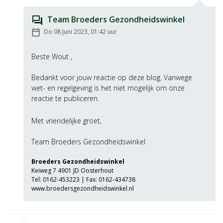
Team Broeders Gezondheidswinkel
question_answer
Geplaatst op:
Do 08 Juni 2023, 01:42
uur
calendar_today
Beste
Wout
,
Bedankt voor jouw reactie op deze blog. Vanwege
wet- en regelgeving is het niet mogelijk om onze
Met vriendelijke groet,
Team Broeders Gezondheidswinkel
Broeders Gezondheidswinkel
Keiweg 7 4901 JD Oosterhout
Tel:
0162-453223
| Fax: 0162-434738
www.broedersgezondheidswinkel.nl