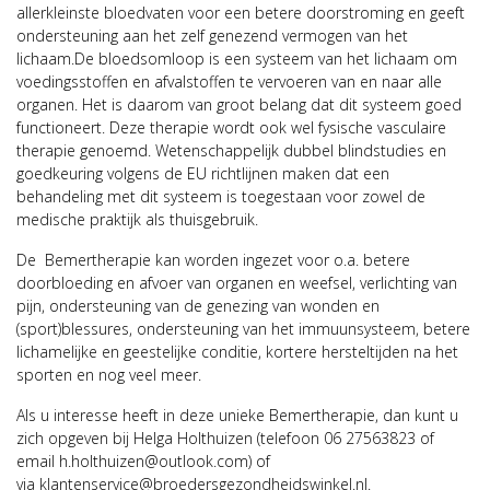
allerkleinste bloedvaten voor een betere doorstroming en
geeft
ondersteuning aan het zelf genezend vermogen van het
lichaam.
De bloedsomloop is een systeem van het lichaam om
voedingsstoffen en afvalstoffen te vervoeren van en naar alle
organen. Het is daarom van groot belang dat dit systeem goed
functioneert
.
Deze therapie wordt ook wel fysische vasculaire
therapie genoemd.
Wetenschappelijk dubbel blindstudies en
goedkeuring volgens de EU richtlijnen maken dat een
behandeling met dit systeem is toegestaan voor zowel de
medische praktijk als thuisgebruik.
De
Bemer
therapie
kan
worden
ingezet
voor o.a.
betere
doorbloeding en afvoer
van organen en weefsel
, verlicht
ing van
pijn
,
ondersteuning van de genezing van wonden en
(
sport
)
blessures
,
ondersteuning van het immuunsysteem
,
betere
lichamelijke en geestelijke conditie
,
kortere hersteltijden na het
sporten
en nog veel meer.
Als u inter
esse heeft in deze unieke
Bemer
therapie
, dan kunt u
zich opgeven bij Helga
Holthuizen
(telefoon
06 27563823
of
email
h.holthuizen@outlook.com
)
of
via
klantenservice@broedersgezondheidswinkel.nl
.