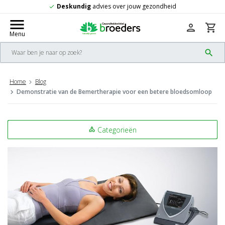
Deskundig
advies over jouw gezondheid
check
menu
person
shopping_cart
Menu
search
Home
Blog
Demonstratie van de Bemertherapie voor een betere bloedsomloop
Categorieën
category