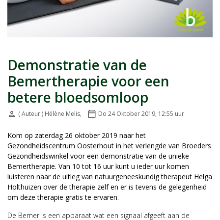
Demonstratie van de
Bemertherapie voor een
betere bloedsomloop
person
( Auteur ) Hélène Melis
,
calendar_today
Do 24 Oktober 2019, 12:55
uur
Door:
Geplaatst op:
Kom op zaterdag 26 oktober 2019 naar het
Gezondheidscentrum Oosterhout in het verlengde van Broeders
Gezondheidswinkel voor een demonstratie van de unieke
Bemertherapie. Van 10 tot 16 uur kunt u ieder uur komen
luisteren naar de uitleg van natuurgeneeskundig therapeut Helga
Holthuizen over de therapie zelf en er is tevens de gelegenheid
om deze therapie gratis te ervaren.
De Bemer is een apparaat wat een signaal afgeeft aan de