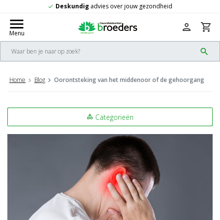
Deskundig
advies over jouw gezondheid
check
menu
person
shopping_cart
Menu
search
Home
Blog
Oorontsteking van het middenoor of de gehoorgang
Categorieën
category