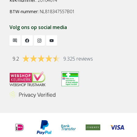
KvK-nummer:
20104614
BTW-nummer:
NL818347557B01
Volg ons op social media
9.2
9.325 reviews