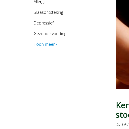
Allergie
Blaasontsteking
Depressief
Gezonde voeding
Toon meer
expand_more
Ken
sto
person
( Au
Door: