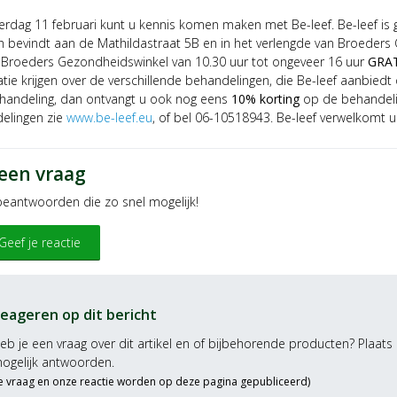
erdag 11 februari kunt u kennis komen maken met Be-leef. Be-leef is
h bevindt aan de Mathildastraat 5B en in het verlengde van Broeders 
j Broeders Gezondheidswinkel van 10.30 uur tot ongeveer 16 uur
GRAT
tie krijgen over de verschillende behandelingen, die Be-leef aanbied
handeling, dan ontvangt u ook nog eens
10% korting
op de behandelin
elingen zie
www.be-leef.eu
, of bel 06-10518943. Be-leef verwelkomt u
 een vraag
 beantwoorden die zo snel mogelijk!
Geef je reactie
eageren op dit bericht
eb je een vraag over dit artikel en of bijbehorende producten? Plaats 
ogelijk antwoorden.
Je vraag en onze reactie worden op deze pagina gepubliceerd)