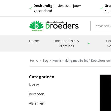
Deskundig
advies over jouw
Gra
check
check
gezondheid
50,
Home
Homeopathie &
Pe
expand_more
vitamines
ve
Home
Blog
Kennismaking met Be-leef. Kosteloos ee
Categorieën
Nieuw
Recepten
Afslanken