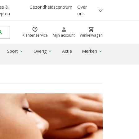
es &
Gezondheidscentrum
Over
favorite_border
epten
ons
contact_support
person
shopping_cart
rch
Klantenservice
Mijn account
Winkelwagen
Sport
Overig
Actie
Merken
expand_more
expand_more
expand_more