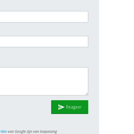
send
Reageer
rden
van Google zijn van toepassing