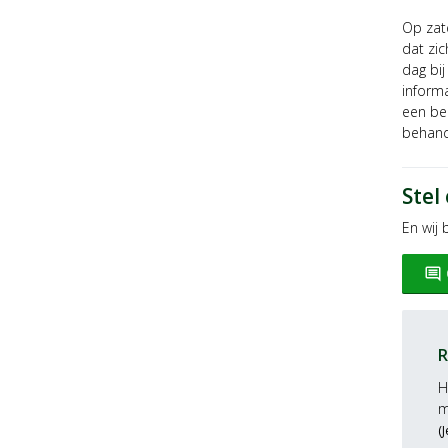
Op zat
dat zic
dag bi
informa
een be
behand
Stel
En wij
insert_comment
R
H
m
(