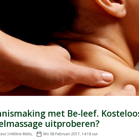
nismaking met Be-leef. Kosteloo
elmassage uitproberen?
teur ) Hélène Melis
,
calendar_today
Wo 08 Februari 2017, 14:18
uur
Geplaatst op: