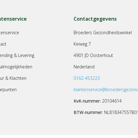
ntenservice
Contactgegevens
tenservice
Broeders Gezondheidswinkel
act
Keiweg 7
ending & Levering
4901 JD Oosterhout
almogelijkheden
Nederland
ur & Klachten
0162-453223
arpunten
klantenservice@broedersgezond
KvK-nummer:
20104614
BTW-nummer:
NL818347557B0