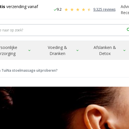
tis
verzending vanaf
Advi
9.2
9.325 reviews
check
-
Rec
sea
rsoonlijke
Voeding &
Afslanken &
expand_more
expand_more
expand_more
rzorging
Dranken
Detox
n TuiNa stoelmassage uitproberen?