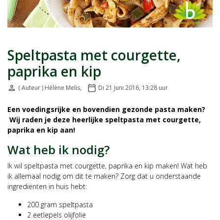
Speltpasta met courgette,
paprika en kip
person
( Auteur ) Hélène Melis
,
calendar_today
Di 21 Juni 2016, 13:28
uur
Door:
Geplaatst op:
Een voedingsrijke en bovendien gezonde pasta maken?
Wij raden je deze heerlijke speltpasta met courgette,
paprika en kip aan!
Wat heb ik nodig?
Ik wil speltpasta met courgette, paprika en kip maken! Wat heb
ik allemaal nodig om dit te maken? Zorg dat u onderstaande
ingrediënten in huis hebt:
200 gram speltpasta
2 eetlepels olijfolie