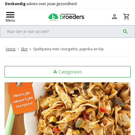
Gratis
verzending vanaf 50,-
check
menu
person
shopping_cart
Menu
search
Home
Blog
Speltpasta met courgette, paprika en kip
Categorieën
category