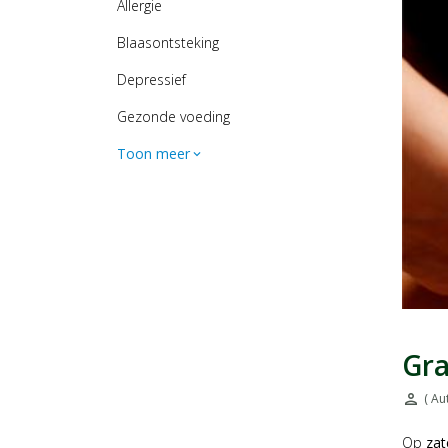
Allergie
Blaasontsteking
Depressief
Gezonde voeding
Toon meer
expand_more
Gra
person
( Au
Door:
Op
zat