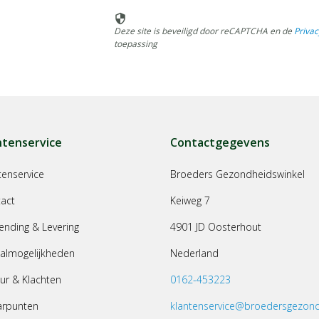
security
Deze site is beveiligd door reCAPTCHA en de
Privac
toepassing
ntenservice
Contactgegevens
tenservice
Broeders Gezondheidswinkel
act
Keiweg 7
ending & Levering
4901 JD Oosterhout
almogelijkheden
Nederland
ur & Klachten
0162-453223
arpunten
klantenservice@broedersgezond