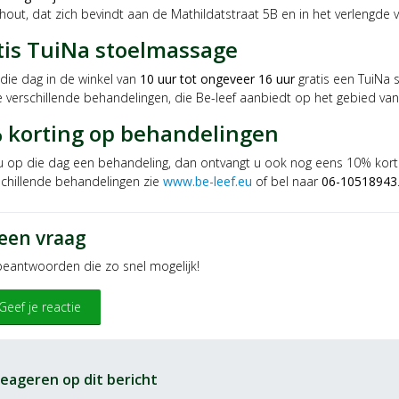
out, dat zich bevindt aan de Mathildatstraat 5B en in het verlengde 
tis TuiNa stoelmassage
die dag in de winkel van
10 uur tot ongeveer 16 uur
gratis een TuiNa 
e verschillende behandelingen, die Be-leef aanbiedt op het gebied va
 korting op behandelingen
u op die dag een behandeling, dan ontvangt u ook nog eens 10% kort
schillende behandelingen zie
www.be-leef.eu
of bel naar
06-10518943
 een vraag
 beantwoorden die zo snel mogelijk!
Geef je reactie
eageren op dit bericht