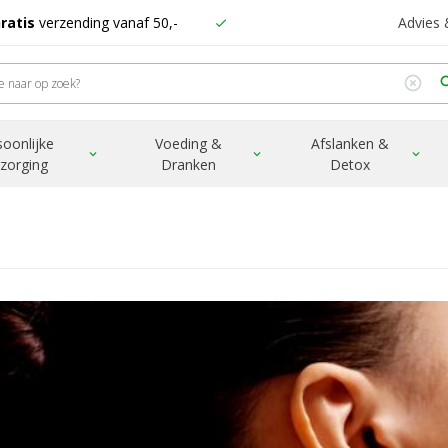
ratis
verzending vanaf 50,-
Advies
check
highlight_off
sea
soonlijke
Voeding &
Afslanken &
expand_more
expand_more
expand_more
rzorging
Dranken
Detox