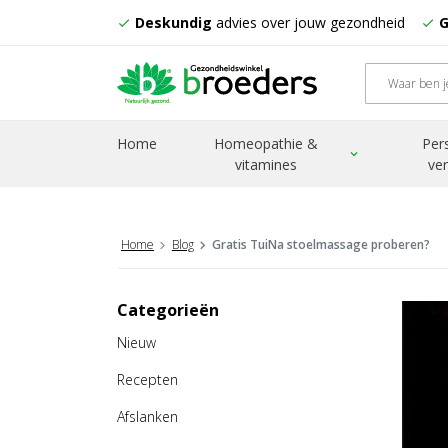
Deskundig
advies over jouw gezondheid
G
check
check
Home
Homeopathie &
Per
expand_more
vitamines
ve
Home
Blog
Gratis TuiNa stoelmassage proberen?
Categorieën
Nieuw
Recepten
Afslanken