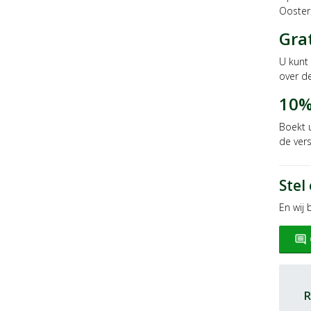
Oosterh
Gra
U kunt 
over d
10%
Boekt 
de ver
Stel
En wij
insert_comment
R