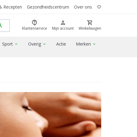
 & Recepten
Gezondheidscentrum
Over ons
favorite_border
contact_support
person
shopping_cart
rch
Klantenservice
Mijn account
Winkelwagen
Sport
Overig
Actie
Merken
expand_more
expand_more
expand_more