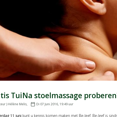
tis TuiNa stoelmassage proberen
teur ) Hélène Melis
,
calendar_today
Di 07 Juni 2016, 19:49
uur
Geplaatst op:
erdag 11 juni
kunt u kennis komen maken met Be-leef. Be-leef is sind