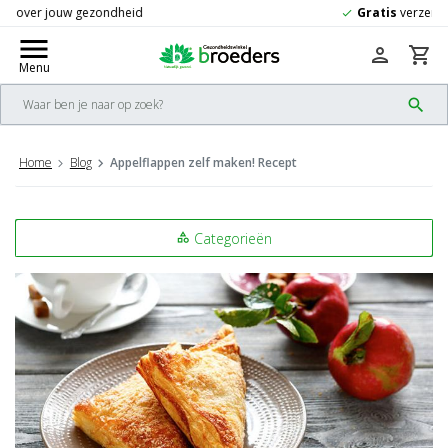
Gratis
verzending vanaf 50,-
check
menu
person
shopping_cart
Menu
search
Home
Blog
Appelflappen zelf maken! Recept
Categorieën
category