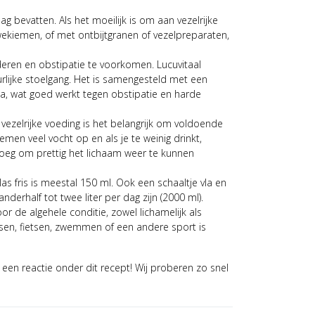
 bevatten. Als het moeilijk is om aan vezelrijke
ekiemen, of met ontbijtgranen of vezelpreparaten,
deren en obstipatie te voorkomen. Lucuvitaal
lijke stoelgang. Het is samengesteld met een
na, wat goed werkt tegen obstipatie en harde
vezelrijke voeding is het belangrijk om voldoende
emen veel vocht op en als je te weinig drinkt,
noeg om prettig het lichaam weer te kunnen
as fris is meestal 150 ml. Ook een schaaltje vla en
rhalf tot twee liter per dag zijn (2000 ml).
de algehele conditie, zowel lichamelijk als
issen, fietsen, zwemmen of een andere sport is
een reactie onder dit recept! Wij proberen zo snel