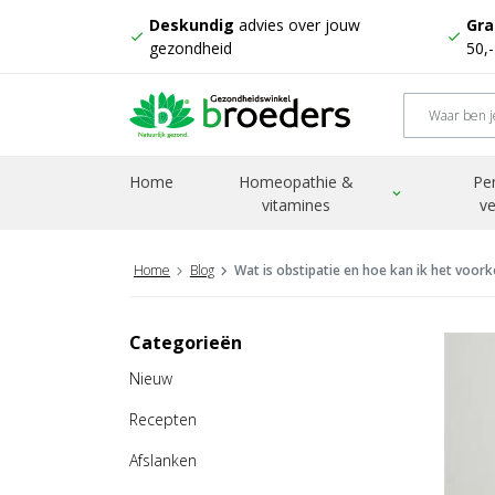
Deskundig
advies over jouw
Gra
check
check
gezondheid
50,
Home
Homeopathie &
Pe
expand_more
vitamines
ve
Home
Blog
Wat is obstipatie en hoe kan ik het voo
Categorieën
Nieuw
Recepten
Afslanken