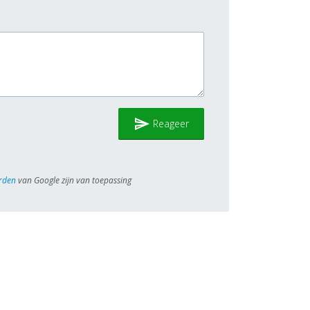
send
Reageer
rden
van Google zijn van toepassing