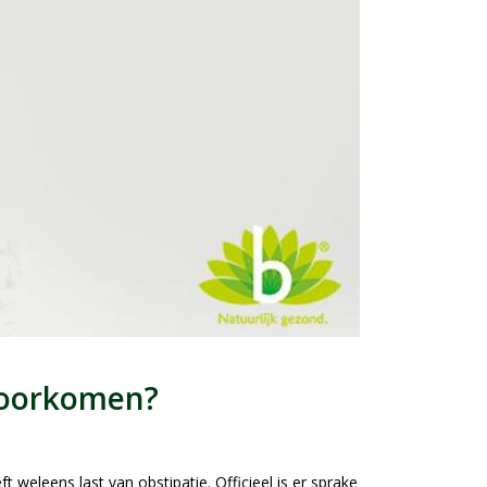
 voorkomen?
 weleens last van obstipatie. Officieel is er sprake