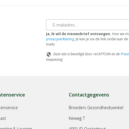
E-mailadres
Ja, ik wil de nieuwsbrief ontvangen.
Hoe we me
privacyverklaring
. Je kan je via de link onderaan 
mails
Deze site is beveiligd door reCAPTCHA en de
Priva
security
toepassing
ntenservice
Contactgegevens
tenservice
Broeders Gezondheidswinkel
act
Keiweg 7
ending & Levering
4901 JD Oosterhout