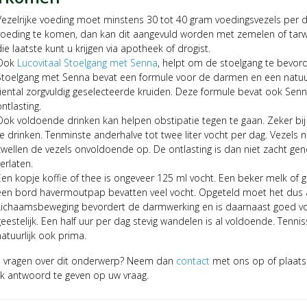
Vezelrijke voeding moet minstens 30 tot 40 gram voedingsvezels per dag
voeding te komen, dan kan dit aangevuld worden met zemelen of tarw
die laatste kunt u krijgen via apotheek of drogist.
Ook
Lucovitaal Stoelgang met Senna
, helpt om de stoelgang te bevor
Stoelgang met Senna bevat een formule voor de darmen en een natuur
tiental zorgvuldig geselecteerde kruiden. Deze formule bevat ook Sen
ntlasting.
Ook voldoende drinken kan helpen obstipatie tegen te gaan. Zeker bij 
te drinken. Tenminste anderhalve tot twee liter vocht per dag. Vezels n
zwellen de vezels onvoldoende op. De ontlasting is dan niet zacht ge
erlaten.
Een kopje koffie of thee is ongeveer 125 ml vocht. Een beker melk of gl
een bord havermoutpap bevatten veel vocht. Opgeteld moet het dus ande
Lichaamsbeweging bevordert de darmwerking en is daarnaast goed voor 
geestelijk. Een half uur per dag stevig wandelen is al voldoende. Tenn
natuurlijk ook prima.
u vragen over dit onderwerp? Neem dan
contact
met ons op of plaats 
jk antwoord te geven op uw vraag.