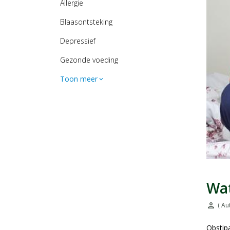
Allergie
Blaasontsteking
Depressief
Gezonde voeding
Toon meer
expand_more
Wat
person
( Au
Door:
Obstipa