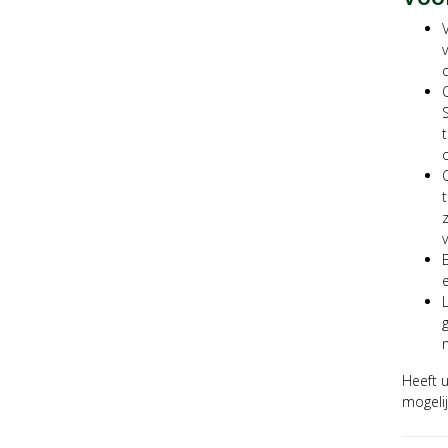
o
v
Heeft 
mogeli