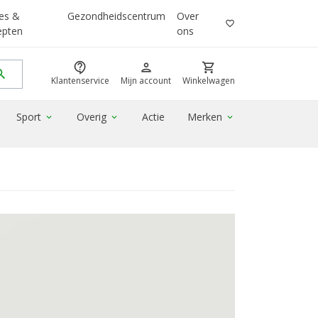
es &
Gezondheidscentrum
Over
favorite_border
epten
ons
contact_support
person
shopping_cart
rch
Klantenservice
Mijn account
Winkelwagen
Sport
Overig
Actie
Merken
expand_more
expand_more
expand_more