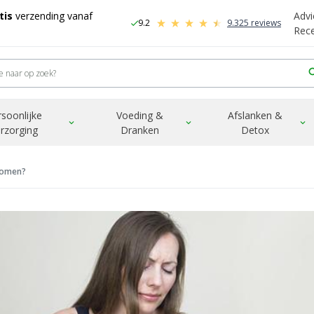
tis
verzending vanaf
Advi
9.2
9.325 reviews
check
-
Rec
sea
rsoonlijke
Voeding &
Afslanken &
expand_more
expand_more
expand_more
rzorging
Dranken
Detox
rkomen?