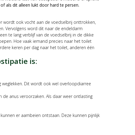
 als dit alleen lukt door hard te persen.
ier wordt ook vocht aan de voedselbrij onttrokken,
en. Vervolgens word dit naar de endeldarm
en te lang verblijf van de voedselbrij in de dikke
oepen. Hoe vaak iemand precies naar het toilet
ere keren per dag naar het toilet, anderen één
tipatie is:
g weglekken. Dit wordt ook wel overloopdiarree
 in de anus veroorzaken. Als daar weer ontlasting
, kunnen er aambeien ontstaan. Deze kunnen pijnlijk