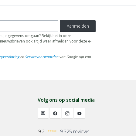
Aanmelden
t je gegevens omgaan? Bekijk het in onze
de nieuwsbrieven ook altijd weer afmelden voor deze e-
cyverklaring
en
Servicevoorwaarden
van Google zijn van
Volg ons op social media
9.2
9.325 reviews