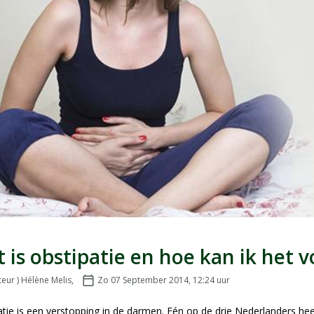
 is obstipatie en hoe kan ik het
teur ) Hélène Melis
,
calendar_today
Zo 07 September 2014, 12:24
uur
Geplaatst op:
tie is een verstopping in de darmen. Eén op de drie Nederlanders heeft