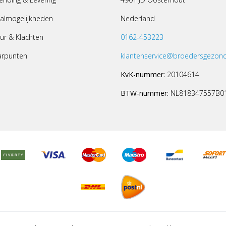
almogelijkheden
Nederland
ur & Klachten
0162-453223
arpunten
klantenservice@broedersgezond
KvK-nummer:
20104614
BTW-nummer:
NL818347557B0