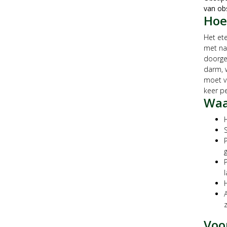
van obs
Hoe
Het ete
met na
doorgev
darm, 
moet v
keer p
Waa
z
Voo