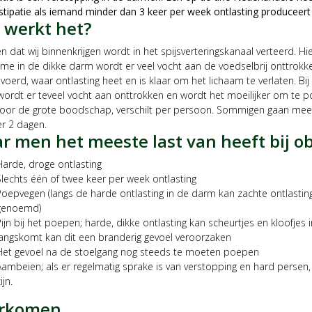
tipatie als iemand minder dan 3 keer per week ontlasting produceert of
 werkt het?
n dat wij binnenkrijgen wordt in het spijsverteringskanaal verteerd. H
me in de dikke darm wordt er veel vocht aan de voedselbrij onttrokk
oerd, waar ontlasting heet en is klaar om het lichaam te verlaten. Bij e
wordt er teveel vocht aan onttrokken en wordt het moeilijker om te p
oor de grote boodschap, verschilt per persoon. Sommigen gaan meerd
er 2 dagen.
r men het meeste last van heeft bij obs
Harde, droge ontlasting
Slechts één of twee keer per week ontlasting
Poepvegen (langs de harde ontlasting in de darm kan zachte ontlastin
genoemd)
Pijn bij het poepen; harde, dikke ontlasting kan scheurtjes en kloofjes
langskomt kan dit een branderig gevoel veroorzaken
Het gevoel na de stoelgang nog steeds te moeten poepen
Aambeien; als er regelmatig sprake is van verstopping en hard persen
ijn.
rkomen