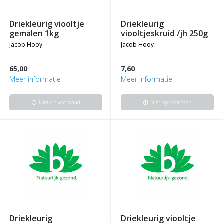
driekleurig viooltje
driekleurig
gemalen 1kg
viooltjeskruid /jh 250g
jacob hooy
jacob hooy
65,00
7,60
Meer informatie
Meer informatie
Niet op voorraad
Niet op voorraad
info
info
driekleurig
driekleurig viooltje