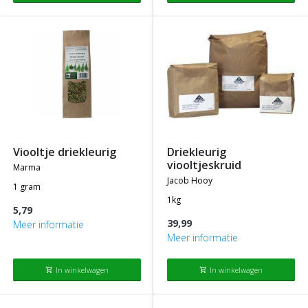
viooltje driekleurig
driekleurig
viooltjeskruid
marma
jacob hooy
1 gram
1kg
5,79
39,99
Meer informatie
Meer informatie
In winkelwagen
In winkelwagen
shopping_cart
shopping_cart