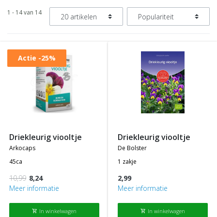
1 - 14 van 14
Actie
-25%
driekleurig viooltje
driekleurig viooltje
arkocaps
de bolster
45ca
1 zakje
10,99
8,24
2,99
Meer informatie
Meer informatie
In winkelwagen
In winkelwagen
shopping_cart
shopping_cart