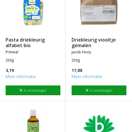
pasta driekleurig
driekleurig viooltje
alfabet bio
gemalen
primeal
jacob hooy
250g
250g
3,19
17,88
Meer informatie
Meer informatie
In winkelwagen
In winkelwagen
shopping_cart
shopping_cart