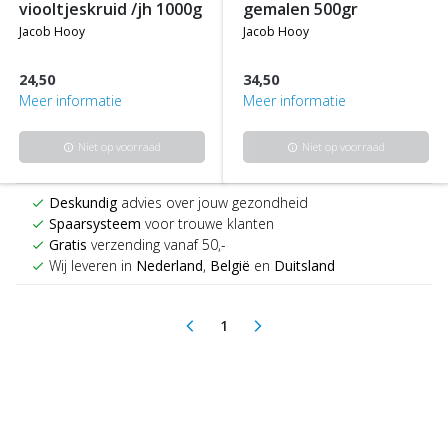
viooltjeskruid /jh 1000g
gemalen 500gr
jacob hooy
jacob hooy
24,50
34,50
Meer informatie
Meer informatie
Niet op voorraad
Niet op voorraad
info
info
Deskundig
advies over jouw gezondheid
check
Spaarsysteem
voor trouwe klanten
check
Gratis
verzending vanaf 50,-
check
Wij leveren in
Nederland
,
België
en
Duitsland
check
1
arrow_back_ios
arrow_forward_ios
(current)