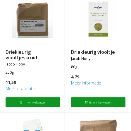
driekleurig
driekleurig viooltje
viooltjeskruid
jacob hooy
jacob hooy
80g
250g
4,79
11,59
Meer informatie
Meer informatie
In winkelwagen
In winkelwagen
shopping_cart
shopping_cart