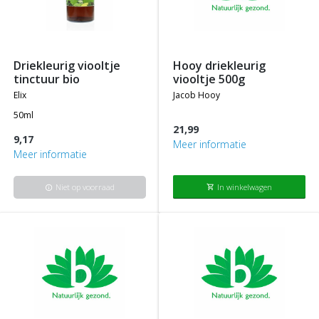
driekleurig viooltje
hooy driekleurig
tinctuur bio
viooltje 500g
elix
jacob hooy
50ml
21,99
9,17
Meer informatie
Meer informatie
Niet op voorraad
In winkelwagen
shopping_cart
info