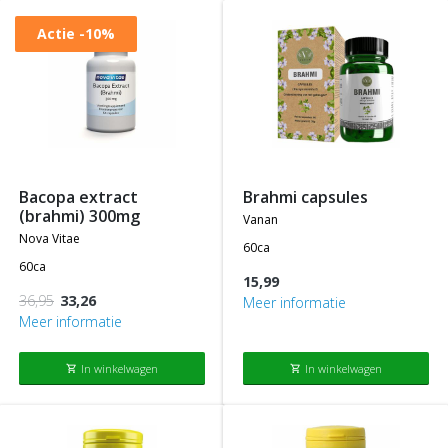
Actie
-10%
bacopa extract
brahmi capsules
(brahmi) 300mg
vanan
nova vitae
60ca
60ca
15,99
36,95
33,26
Meer informatie
Meer informatie
In winkelwagen
In winkelwagen
shopping_cart
shopping_cart