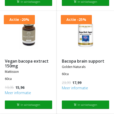
In winkelwagen
In winkelwagen
shopping_cart
shopping_cart
Actie
-20%
Actie
-25%
vegan bacopa extract
bacopa brain support
150mg
golden naturals
mattisson
60ca
60ca
23,99
17,99
19,95
15,96
Meer informatie
Meer informatie
In winkelwagen
In winkelwagen
shopping_cart
shopping_cart