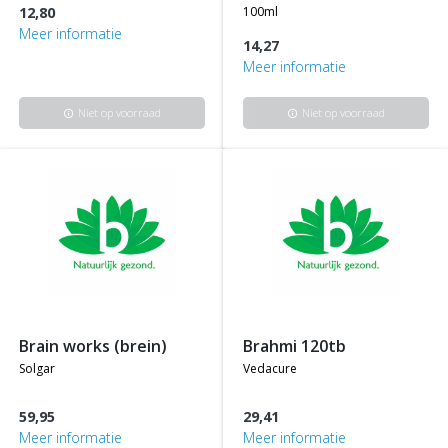
12,80
100ml
Meer informatie
14,27
Meer informatie
Niet op voorraad
Niet op voorraad
info
info
brain works (brein)
brahmi 120tb
solgar
vedacure
59,95
29,41
Meer informatie
Meer informatie