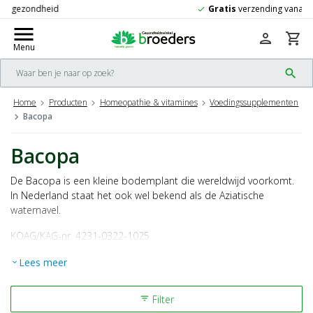
Gratis
verzending vanaf 50,-
check
menu
person
shopping_cart
Menu
search
Home
Producten
Homeopathie & vitamines
Voedingssupplementen
Bacopa
Bacopa
De Bacopa is een kleine bodemplant die wereldwijd voorkomt.
In Nederland staat het ook wel bekend als de Aziatische
waternavel.
KOAG/KAG-nr. 4231-0322-1025
Lees meer
expand_more
Filter
filter_list