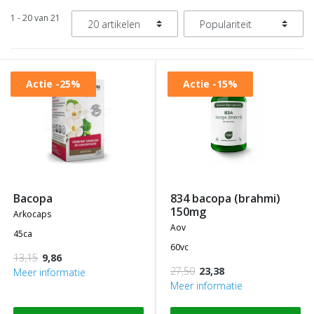
1 - 20 van 21
Actie
-25%
Actie
-15%
bacopa
834 bacopa (brahmi)
150mg
arkocaps
aov
45ca
60vc
13,15
9,86
27,50
23,38
Meer informatie
Meer informatie