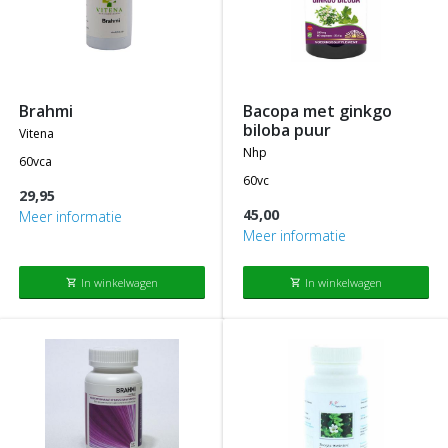
brahmi
bacopa met ginkgo
biloba puur
vitena
nhp
60vca
60vc
29,95
45,00
Meer informatie
Meer informatie
In winkelwagen
In winkelwagen
shopping_cart
shopping_cart