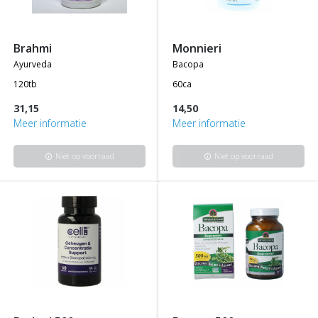
brahmi
monnieri
ayurveda
bacopa
120tb
60ca
31,15
14,50
Meer informatie
Meer informatie
Niet op voorraad
Niet op voorraad
info
info