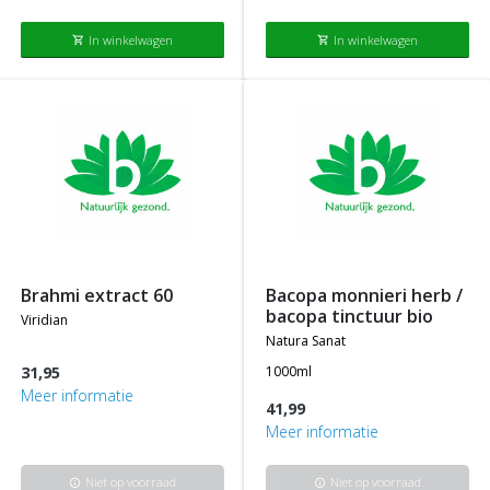
In winkelwagen
In winkelwagen
shopping_cart
shopping_cart
brahmi extract 60
bacopa monnieri herb /
bacopa tinctuur bio
viridian
natura sanat
31,95
1000ml
Meer informatie
41,99
Meer informatie
Niet op voorraad
Niet op voorraad
info
info