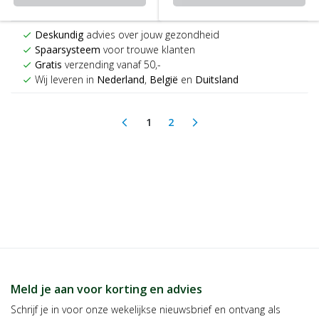
Deskundig
advies over jouw gezondheid
check
Spaarsysteem
voor trouwe klanten
check
Gratis
verzending vanaf 50,-
check
Wij leveren in
Nederland
,
België
en
Duitsland
check
1
2
arrow_back_ios
arrow_forward_ios
(current)
Meld je aan voor korting en advies
Schrijf je in voor onze wekelijkse nieuwsbrief en ontvang als