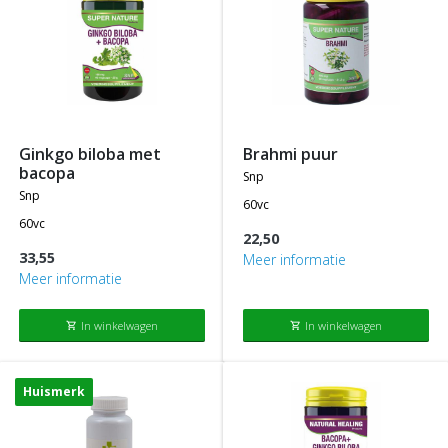
ginkgo biloba met
brahmi puur
bacopa
snp
snp
60vc
60vc
22,50
33,55
Meer informatie
Meer informatie
In winkelwagen
In winkelwagen
shopping_cart
shopping_cart
Huismerk