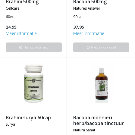
brahmi 500mg
bacopa 500mg
cellcare
natures answer
60vc
90ca
24,95
37,95
Meer informatie
Meer informatie
Niet op voorraad
Niet op voorraad
info
info
brahmi surya 60cap
bacopa monnieri
herb/bacopa tinctuur
surya
natura sanat