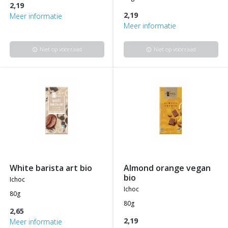
2,19
2,19
Meer informatie
Meer informatie
Niet op voorraad
Niet op voorraad
info
info
white barista art bio
almond orange vegan
bio
ichoc
ichoc
80g
80g
2,65
2,19
Meer informatie