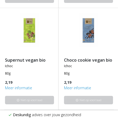
supernut vegan bio
choco cookie vegan bio
ichoc
ichoc
80g
80g
2,19
2,19
Meer informatie
Meer informatie
Niet op voorraad
Niet op voorraad
info
info
Deskundig
advies over jouw gezondheid
check