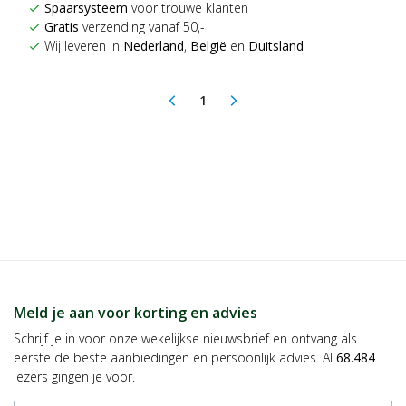
Spaarsysteem
voor trouwe klanten
check
Gratis
verzending vanaf 50,-
check
Wij leveren in
Nederland
,
België
en
Duitsland
check
1
arrow_back_ios
arrow_forward_ios
(current)
Meld je aan voor korting en advies
Schrijf je in voor onze wekelijkse nieuwsbrief en ontvang als
eerste de beste aanbiedingen en persoonlijk advies. Al
68.484
lezers gingen je voor.