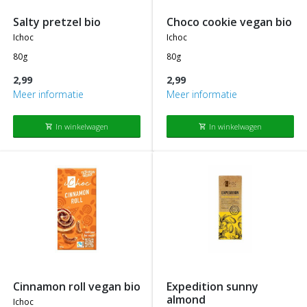
salty pretzel bio
choco cookie vegan bio
ichoc
ichoc
80g
80g
2,99
2,99
Meer informatie
Meer informatie
In winkelwagen
In winkelwagen
shopping_cart
shopping_cart
cinnamon roll vegan bio
expedition sunny
almond
ichoc