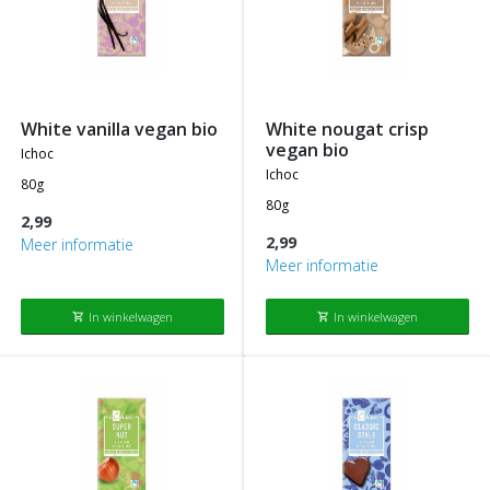
white vanilla vegan bio
white nougat crisp
vegan bio
ichoc
ichoc
80g
80g
2,99
2,99
Meer informatie
Meer informatie
In winkelwagen
In winkelwagen
shopping_cart
shopping_cart