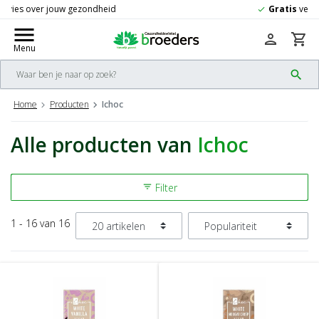
Gratis
verzending vanaf 50,-
check
menu
person
shopping_cart
Menu
search
Home
Producten
Ichoc
Alle producten van
Ichoc
Filter
filter_list
1 - 16 van 16