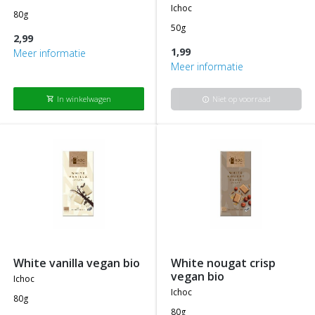
ichoc
80g
50g
2,99
1,99
Meer informatie
Meer informatie
In winkelwagen
Niet op voorraad
shopping_cart
info
white vanilla vegan bio
white nougat crisp
vegan bio
ichoc
ichoc
80g
80g