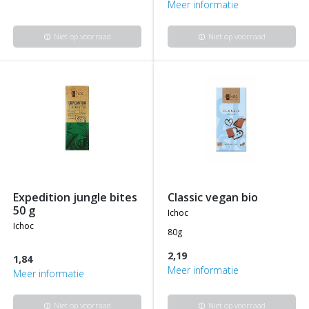
Meer informatie
Niet op voorraad
Niet op voorraad
info
info
expedition jungle bites
classic vegan bio
50 g
ichoc
ichoc
80g
2,19
1,84
Meer informatie
Meer informatie
Niet op voorraad
Niet op voorraad
info
info