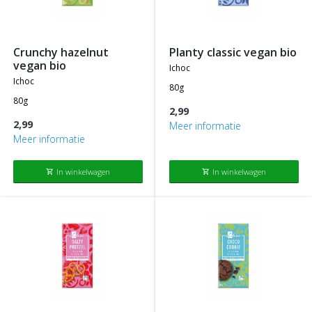
crunchy hazelnut
planty classic vegan bio
vegan bio
ichoc
ichoc
80g
80g
2,99
2,99
Meer informatie
Meer informatie
In winkelwagen
In winkelwagen
shopping_cart
shopping_cart