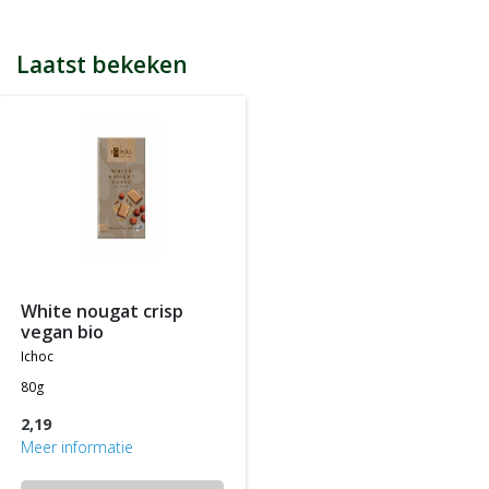
Indien je 100 spaarpunten heeft, kun je bij jouw volgende
bestelling € 5 euro korting genieten.
Tijdens het afrekenen zie je dan onderaan een optie om je
Laatst bekeken
spaarpunten in te wisselen, 100 spaarpunten = € 5 korting, 200
spaarpunten = € 10 korting, etc.
In jouw accountgegevens kun je altijd jou actuele aantal
spaarpunten bekijken.
LET OP: Je ontvangt geen spaarpunten op producten die al tegen
een bepaalde actieprijs of met een bepaalde korting worden
aangeboden, m.a.w. je ontvangt alleen spaarpunten op
producten die tegen de normale of standaard verkoopprijs
worden aangeboden.
white nougat crisp
vegan bio
ichoc
80g
2,19
Meer informatie