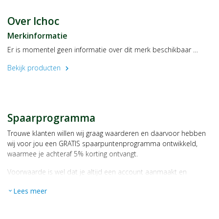
Zout
0 ,00 Gram
Koel en droog bewaren.
Over Ichoc
Fabrikant
Merkinformatie
EcoFinia GmbH
Er is momentel geen informatie over dit merk beschikbaar …
Diebrocker Str. 17
32051 Herford
Bekijk producten
chevron_right
Duitsland
Spaarprogramma
Trouwe klanten willen wij graag waarderen en daarvoor hebben
wij voor jou een GRATIS spaarpuntenprogramma ontwikkeld,
waarmee je achteraf 5% korting ontvangt.
Voorwaarde is wel dat je altijd een account aanmaakt en
daarmee ingelogd bent als je een bestelling plaatst.
Lees meer
expand_more
Bij iedere bestelling ontvang je per bestede euro 1 spaarpunt,
bijvoorbeeld een product kost € 15,25 en daarmee ontvang je
automatisch 15 spaarpunten.