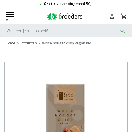
Gratis
verzending vanaf 50,-
check
menu
person
shopping_cart
Menu
search
Home
Producten
White nougat crisp vegan bio