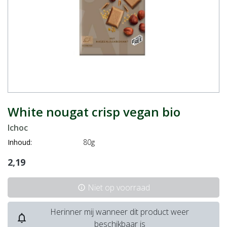
White nougat crisp vegan bio
Ichoc
Inhoud:
80g
2,19
Niet op voorraad
info
Herinner mij wanneer dit product weer
notifications_none
beschikbaar is