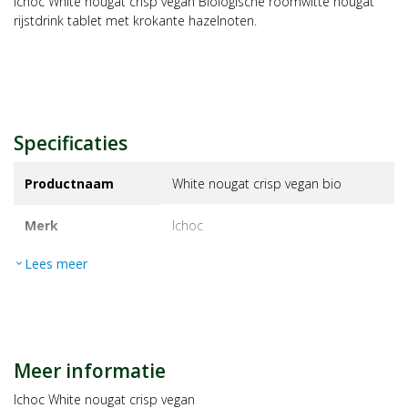
Ichoc White nougat crisp vegan Biologische roomwitte nougat
rijstdrink tablet met krokante hazelnoten.
Specificaties
Productnaam
White nougat crisp vegan bio
Merk
ichoc
Lees meer
expand_more
EAN
4044889002751
Artikelnummer
1156107
Maat/inhoud:
80g
Meer informatie
Ichoc White nougat crisp vegan