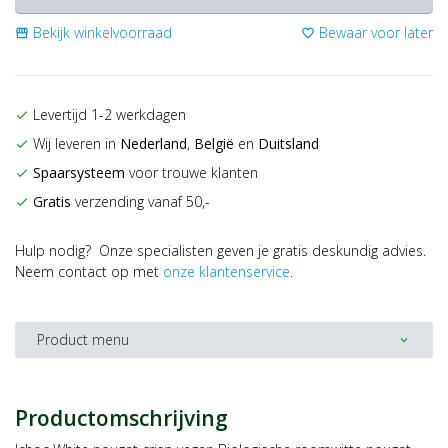
Bekijk winkelvoorraad
Bewaar voor later
storefront
favorite_border
Levertijd 1-2 werkdagen
check
Wij leveren in
Nederland
,
België
en
Duitsland
check
Spaarsysteem
voor trouwe klanten
check
Gratis
verzending vanaf 50,-
check
Hulp nodig? Onze specialisten geven je gratis deskundig advies.
Neem contact op met
onze klantenservice
.
Product menu
expand_more
Productomschrijving