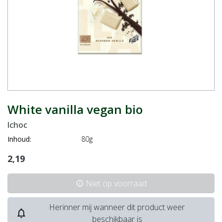
White vanilla vegan bio
Ichoc
Inhoud:
80g
2,19
Niet op voorraad
info
Herinner mij wanneer dit product weer
notifications_none
beschikbaar is