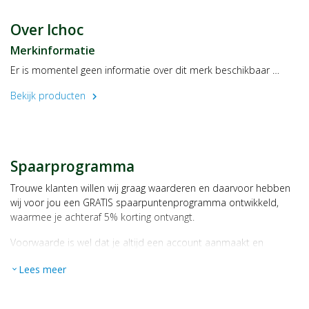
Fabrikant
Ecofinia GmbH
Over Ichoc
Diebrocker Str. 17
Merkinformatie
32051 Herford
Duitsland
Er is momentel geen informatie over dit merk beschikbaar …
Bekijk producten
chevron_right
Spaarprogramma
Trouwe klanten willen wij graag waarderen en daarvoor hebben
wij voor jou een GRATIS spaarpuntenprogramma ontwikkeld,
waarmee je achteraf 5% korting ontvangt.
Voorwaarde is wel dat je altijd een account aanmaakt en
daarmee ingelogd bent als je een bestelling plaatst.
Lees meer
expand_more
Bij iedere bestelling ontvang je per bestede euro 1 spaarpunt,
bijvoorbeeld een product kost € 15,25 en daarmee ontvang je
automatisch 15 spaarpunten.