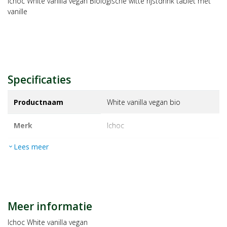
Ichoc White vanilla vegan Biologische witte rijstdrink tablet met
vanille
Specificaties
Productnaam
White vanilla vegan bio
Merk
ichoc
Lees meer
expand_more
EAN
4044889002720
Artikelnummer
1156108
Maat/inhoud:
80g
Meer informatie
Ichoc White vanilla vegan