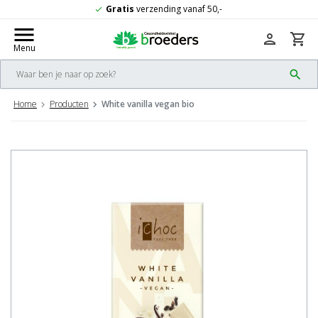
Gratis
verzending vanaf 50,-
check
menu
person
shopping_cart
Menu
search
Home
Producten
White vanilla vegan bio