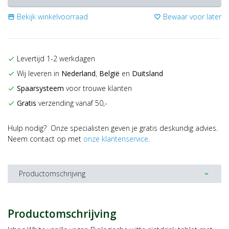
Bekijk winkelvoorraad
Bewaar voor later
storefront
favorite_border
Levertijd 1-2 werkdagen
check
Wij leveren in
Nederland
,
België
en
Duitsland
check
Spaarsysteem
voor trouwe klanten
check
Gratis
verzending vanaf 50,-
check
Hulp nodig? Onze specialisten geven je gratis deskundig advies.
Neem contact op met
onze klantenservice
.
Productomschrijving
expand_more
Productomschrijving