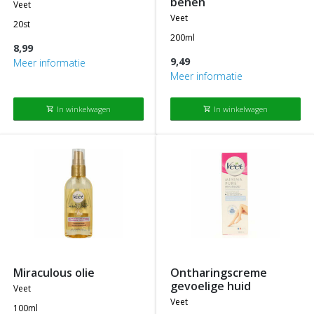
benen
veet
veet
20st
200ml
8,99
9,49
Meer informatie
Meer informatie
In winkelwagen
In winkelwagen
shopping_cart
shopping_cart
miraculous olie
ontharingscreme
gevoelige huid
veet
veet
100ml