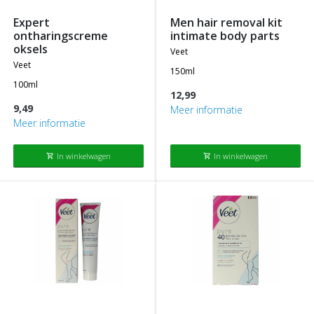
expert
men hair removal kit
ontharingscreme
intimate body parts
oksels
veet
veet
150ml
100ml
12,99
9,49
Meer informatie
Meer informatie
In winkelwagen
In winkelwagen
shopping_cart
shopping_cart