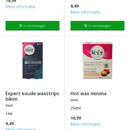
14,99
8,49
Meer informatie
Meer informatie
In winkelwagen
In winkelwagen
shopping_cart
shopping_cart
expert koude waxstrips
hot wax minima
bikini
veet
veet
250ml
16st
10,99
9,49
Meer informatie
Meer informatie