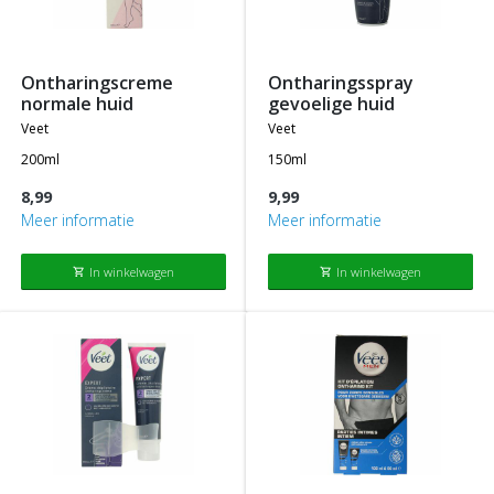
ontharingscreme
ontharingsspray
normale huid
gevoelige huid
veet
veet
200ml
150ml
8,99
9,99
Meer informatie
Meer informatie
In winkelwagen
In winkelwagen
shopping_cart
shopping_cart