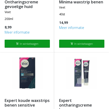
ontharingscreme
minima waxstrip benen
gevoelige huid
veet
veet
40st
200ml
14,99
8,99
Meer informatie
Meer informatie
In winkelwagen
In winkelwagen
shopping_cart
shopping_cart
expert koude waxstrips
expert
benen sensitive
ontharingscreme