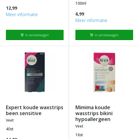
100ml
12,99
6,99
Meer informatie
Meer informatie
In winkelwagen
In winkelwagen
shopping_cart
shopping_cart
expert koude waxstrips
mimima koude
been sensitive
wasstrips bikini
hypoallergeen
veet
veet
40st
16st