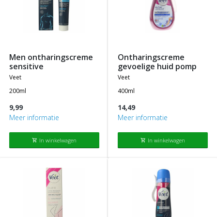
men ontharingscreme
ontharingscreme
sensitive
gevoelige huid pomp
veet
veet
200ml
400ml
9,99
14,49
Meer informatie
Meer informatie
In winkelwagen
In winkelwagen
shopping_cart
shopping_cart