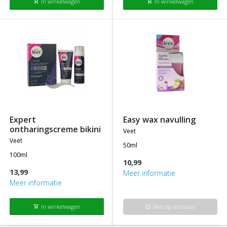
In winkelwagen
In winkelwagen
shopping_cart
shopping_cart
expert
easy wax navulling
ontharingscreme bikini
veet
veet
50ml
100ml
10,99
13,99
Meer informatie
Meer informatie
In winkelwagen
Niet op voorraad
shopping_cart
info