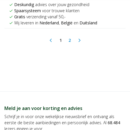
Deskundig
advies over jouw gezondheid
check
Spaarsysteem
voor trouwe klanten
check
Gratis
verzending vanaf 50,-
check
Wij leveren in
Nederland
,
België
en
Duitsland
check
1
2
arrow_back_ios
arrow_forward_ios
(current)
Meld je aan voor korting en advies
Schrijf je in voor onze wekelijkse nieuwsbrief en ontvang als
eerste de beste aanbiedingen en persoonlijk advies. Al
68.484
lezers gingen je voor.