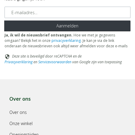
E-mailadres
Aanmelden
Ja, ik wil de nieuwsbrief ontvangen.
Hoe we met je gegevens
omgaan? Bekijk het in onze
privacyverklaring
. Je kan je via de link
onderaan de nieuwsbrieven ook altijd weer afmelden voor deze e-mails
Deze site is beveiligd door reCAPTCHA en de
security
Privacyverklaring
en
Servicevoorwaarden
van Google zijn van toepassing
Over ons
Over ons
Onze winkel
Openingstijden