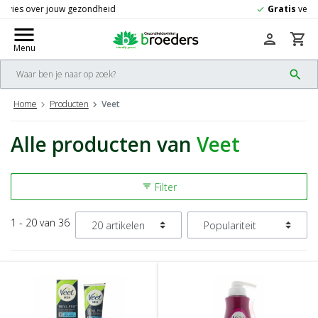
Gratis
verzending vanaf 50,-
check
menu
person
shopping_cart
Menu
search
Home
Producten
Veet
Alle producten van
Veet
Filter
filter_list
1 - 20 van 36