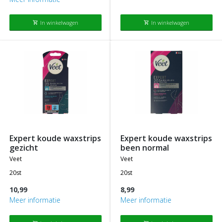
In winkelwagen
In winkelwagen
shopping_cart
shopping_cart
expert koude waxstrips
expert koude waxstrips
gezicht
been normal
veet
veet
20st
20st
10,99
8,99
Meer informatie
Meer informatie