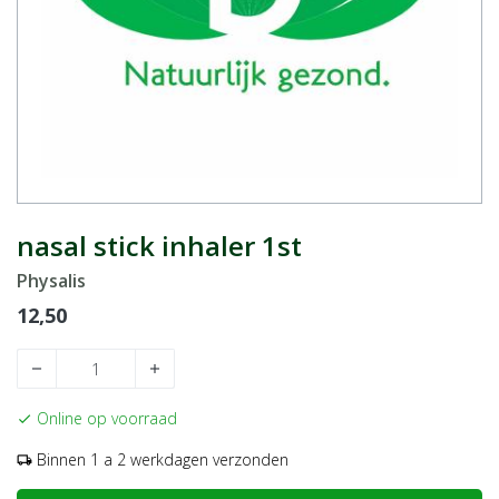
nasal stick inhaler 1st
Physalis
12,50
remove
add
Online op voorraad
check
Binnen 1 a 2 werkdagen verzonden
local_shipping