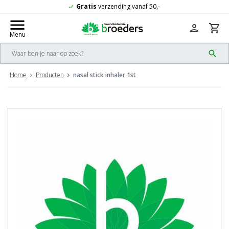
Gratis
verzending vanaf 50,-
check
menu
person
shopping_cart
Menu
search
Home
Producten
nasal stick inhaler 1st