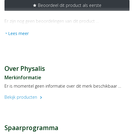
Beoordeel dit product als eerste
star
Er zijn nog geen beoordelingen van dit product …
Lees meer
expand_more
Over Physalis
Merkinformatie
Er is momentel geen informatie over dit merk beschikbaar …
Bekijk producten
chevron_right
Spaarprogramma