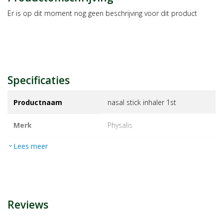
Er is op dit moment nog geen beschrijving voor dit product
Specificaties
Productnaam
nasal stick inhaler 1st
Merk
physalis
Lees meer
expand_more
EAN
5412360025091
Artikelnummer
1466312
Reviews