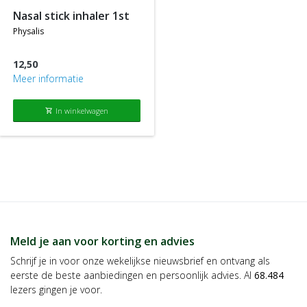
nasal stick inhaler 1st
physalis
12,50
Meer informatie
In winkelwagen
shopping_cart
Meld je aan voor korting en advies
Schrijf je in voor onze wekelijkse nieuwsbrief en ontvang als
eerste de beste aanbiedingen en persoonlijk advies. Al
68.484
lezers gingen je voor.