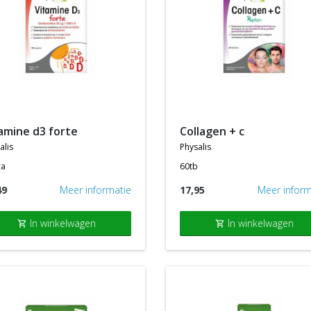
tamine d3 forte
collagen + c
alis
physalis
ca
60tb
49
Meer informatie
17,95
Meer inform
In winkelwagen
In winkelwagen
shopping_cart
shopping_cart