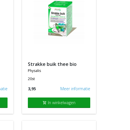
strakke buik thee bio
physalis
20st
atie
3,95
Meer informatie
In winkelwagen
shopping_cart