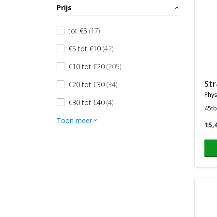
Prijs
expand_less
tot €5
(17)
check
€5 tot €10
(42)
check
€10 tot €20
(205)
check
st
€20 tot €30
(34)
check
phys
€30 tot €40
(4)
check
45tb
Toon meer
expand_more
15,