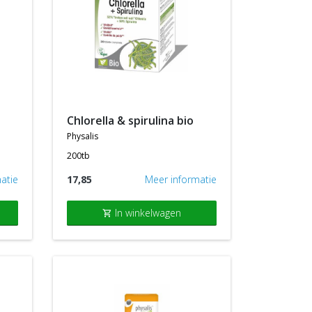
chlorella & spirulina bio
physalis
200tb
atie
17,85
Meer informatie
In winkelwagen
shopping_cart