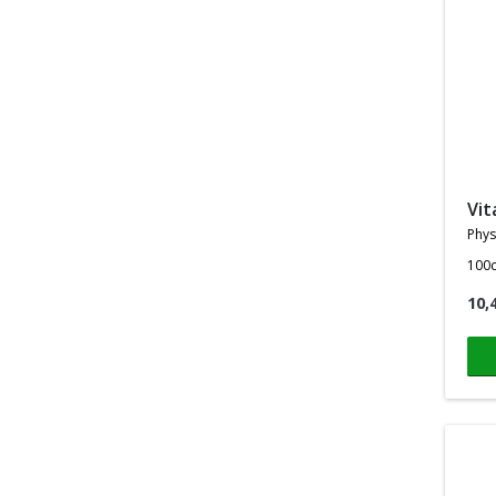
vi
phys
100
10,