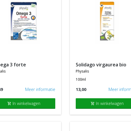
mega 3 forte
solidago virgaurea bio
alis
physalis
a
100ml
49
Meer informatie
13,00
Meer inform
In winkelwagen
In winkelwagen
shopping_cart
shopping_cart