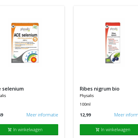
ce selenium
ribes nigrum bio
alis
physalis
100ml
49
Meer informatie
12,99
Meer inform
In winkelwagen
In winkelwagen
shopping_cart
shopping_cart