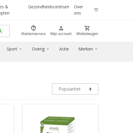
es &
Gezondheidscentrum
Over
favorite_border
epten
ons
contact_support
person
shopping_cart
rch
Klantenservice
Mijn account
Winkelwagen
Sport
Overig
Actie
Merken
expand_more
expand_more
expand_more