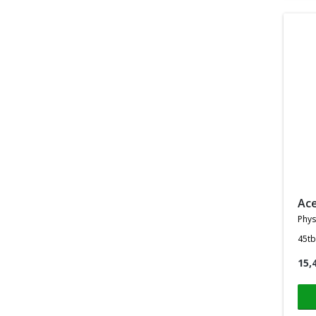
a
phys
45tb
15,