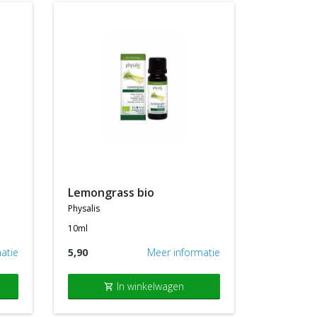
lemongrass bio
physalis
10ml
atie
5,90
Meer informatie
In winkelwagen
shopping_cart