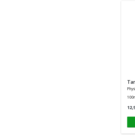
ta
phys
100
12,