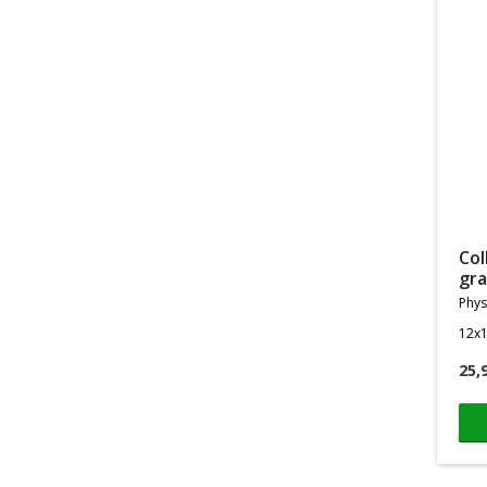
collagen coffee fos 10
gr
phys
12x
25,