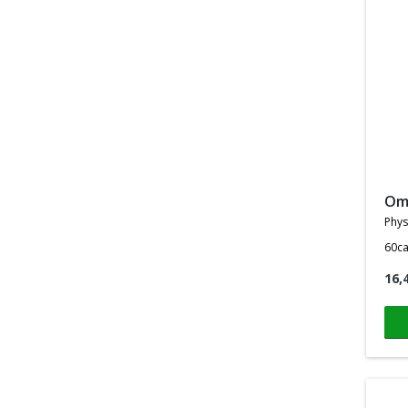
o
phys
60c
16,