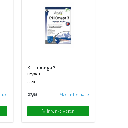
krill omega 3
physalis
60ca
atie
27,95
Meer informatie
In winkelwagen
shopping_cart