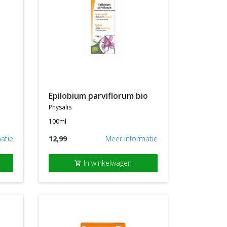
epilobium parviflorum bio
physalis
100ml
atie
12,99
Meer informatie
In winkelwagen
shopping_cart