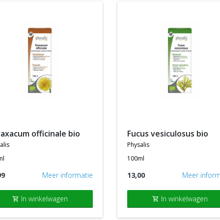
raxacum officinale bio
fucus vesiculosus bio
alis
physalis
ml
100ml
99
Meer informatie
13,00
Meer inform
In winkelwagen
In winkelwagen
shopping_cart
shopping_cart