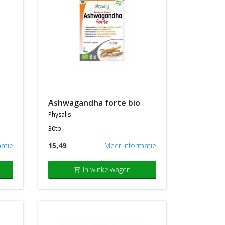
ashwagandha forte bio
physalis
30tb
atie
15,49
Meer informatie
In winkelwagen
shopping_cart