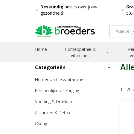
Deskundig
advies over jouw
Gra
check
check
gezondheid
50,
Home
Homeopathie &
Pe
Home
Producten
Physalis
expand_more
vitamines
ve
All
Categorieën
expand_less
Homeopathie & vitamines
1 - 20 
Persoonlijke verzorging
Voeding & Dranken
Afslanken & Detox
Overig