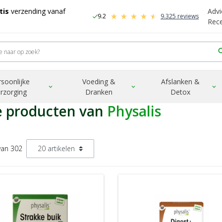
tis
verzending vanaf
Advi
9.2
9.325 reviews
check
-
Rec
sea
rsoonlijke
Voeding &
Afslanken &
expand_more
expand_more
expand_more
rzorging
Dranken
Detox
e producten van
Physalis
van 302