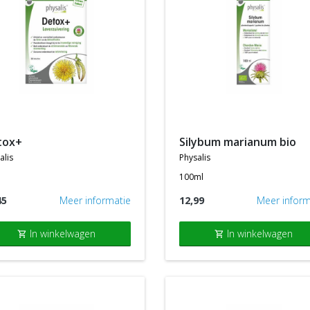
etox+
silybum marianum bio
alis
physalis
100ml
45
Meer informatie
12,99
Meer inform
In winkelwagen
In winkelwagen
shopping_cart
shopping_cart