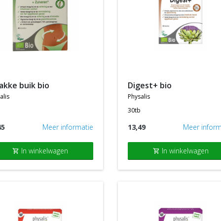
rakke buik bio
digest+ bio
alis
physalis
30tb
45
Meer informatie
13,49
Meer inform
In winkelwagen
In winkelwagen
shopping_cart
shopping_cart