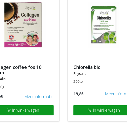
chlorella bio
am
physalis
alis
200tb
10g
19,85
Meer inform
95
Meer informatie
In winkelwagen
In winkelwagen
shopping_cart
shopping_cart