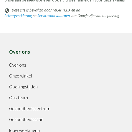
onderaan de nieuwsbrieven ook altijd weer afmelden voor deze e-mails
Deze site is beveiligd door reCAPTCHA en de
security
Privacyverklaring
en
Servicevoorwaarden
van Google zijn van toepassing
Over ons
Over ons
Onze winkel
Openingstijden
Ons team
Gezondheidscentrum
Gezondheidsscan
Jouw weekmenu