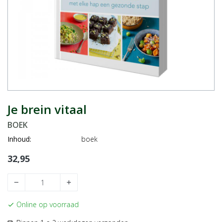
Je brein vitaal
BOEK
Inhoud:
boek
32,95
remove
add
Online op voorraad
check