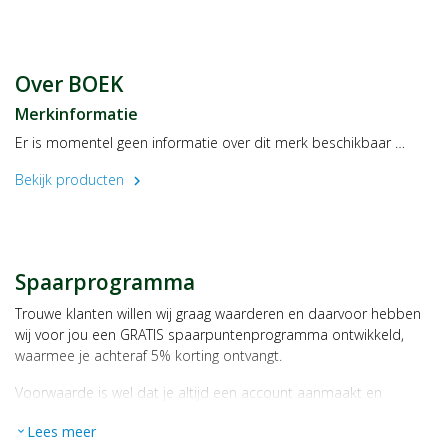
Over BOEK
Merkinformatie
Er is momentel geen informatie over dit merk beschikbaar …
Bekijk producten
chevron_right
Spaarprogramma
Trouwe klanten willen wij graag waarderen en daarvoor hebben
wij voor jou een GRATIS spaarpuntenprogramma ontwikkeld,
waarmee je achteraf 5% korting ontvangt.
Voorwaarde is wel dat je altijd een account aanmaakt en
daarmee ingelogd bent als je een bestelling plaatst.
Lees meer
expand_more
Bij iedere bestelling ontvang je per bestede euro 1 spaarpunt,