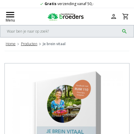
Gratis
verzending vanaf 50,-
check
menu
person
shopping_cart
Menu
search
Home
Producten
Je brein vitaal