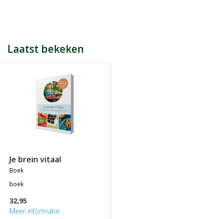
bijvoorbeeld een product kost € 15,25 en daarmee ontvang je
automatisch 15 spaarpunten.
Indien je 100 spaarpunten heeft, kun je bij jouw volgende
bestelling € 5 euro korting genieten.
Tijdens het afrekenen zie je dan onderaan een optie om je
Laatst bekeken
spaarpunten in te wisselen, 100 spaarpunten = € 5 korting, 200
spaarpunten = € 10 korting, etc.
In jouw accountgegevens kun je altijd jou actuele aantal
spaarpunten bekijken.
LET OP: Je ontvangt geen spaarpunten op producten die al tegen
een bepaalde actieprijs of met een bepaalde korting worden
aangeboden, m.a.w. je ontvangt alleen spaarpunten op
producten die tegen de normale of standaard verkoopprijs
worden aangeboden.
je brein vitaal
boek
boek
32,95
Meer informatie