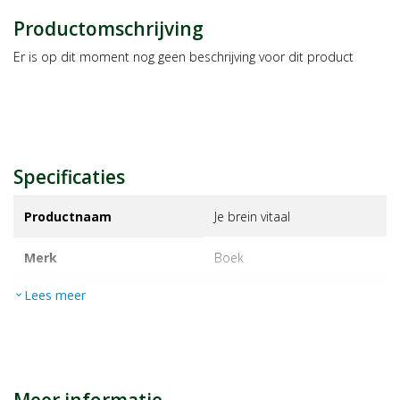
Productomschrijving
Er is op dit moment nog geen beschrijving voor dit product
Specificaties
Productnaam
Je brein vitaal
Merk
boek
Lees meer
expand_more
EAN
9789083001920
Artikelnummer
19308992
Maat/inhoud:
boek