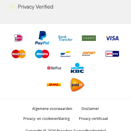
Algemene voorwaarden
Disclaimer
Privacy- en cookieverklaring
Privacy certificaat
Copyright
2026 Broeders Gezondheidswinkel
copyright