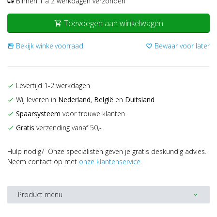
Binnen 1 a 2 werkdagen verzonden
local_shipping
Toevoegen aan winkelwagen
shopping_cart
Bekijk winkelvoorraad
Bewaar voor later
storefront
favorite_border
Levertijd 1-2 werkdagen
check
Wij leveren in
Nederland
,
België
en
Duitsland
check
Spaarsysteem
voor trouwe klanten
check
Gratis
verzending vanaf 50,-
check
Hulp nodig? Onze specialisten geven je gratis deskundig advies.
Neem contact op met
onze klantenservice
.
Product menu
expand_more