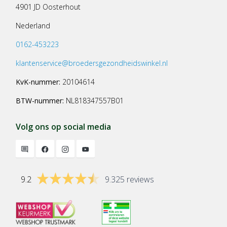
4901 JD Oosterhout
Nederland
0162-453223
klantenservice@broedersgezondheidswinkel.nl
KvK-nummer:
20104614
BTW-nummer:
NL818347557B01
Volg ons op social media
9.2
9.325 reviews