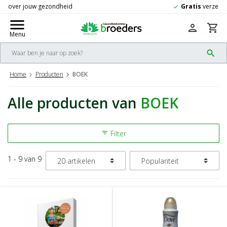
Gratis
verzending vanaf 50,-
check
menu
person
shopping_cart
Menu
search
Home
Producten
BOEK
Alle producten van
BOEK
Filter
filter_list
1 - 9 van 9