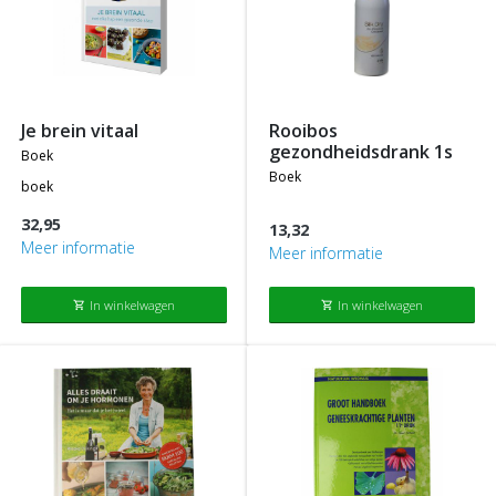
je brein vitaal
rooibos
gezondheidsdrank 1s
boek
boek
boek
32,95
13,32
Meer informatie
Meer informatie
In winkelwagen
In winkelwagen
shopping_cart
shopping_cart