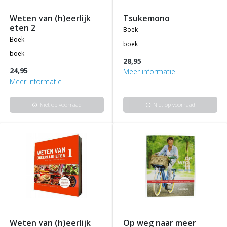
weten van (h)eerlijk
tsukemono
eten 2
boek
boek
boek
boek
28,95
24,95
Meer informatie
Meer informatie
Niet op voorraad
Niet op voorraad
info
info
weten van (h)eerlijk
op weg naar meer