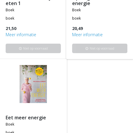
eten 1
energie
boek
boek
boek
boek
21,50
20,49
Meer informatie
Meer informatie
Niet op voorraad
Niet op voorraad
info
info
eet meer energie
boek
boek