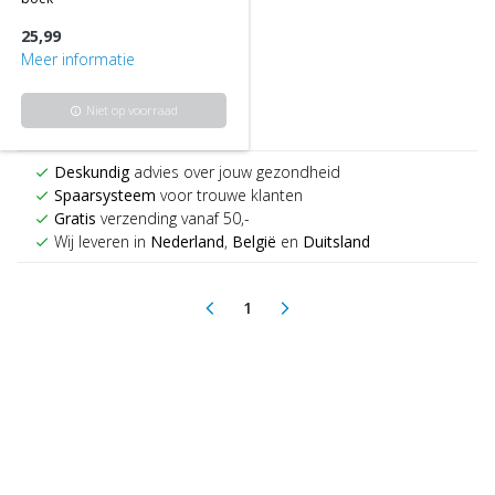
25,99
Meer informatie
Niet op voorraad
info
Deskundig
advies over jouw gezondheid
check
Spaarsysteem
voor trouwe klanten
check
Gratis
verzending vanaf 50,-
check
Wij leveren in
Nederland
,
België
en
Duitsland
check
1
arrow_back_ios
arrow_forward_ios
(current)