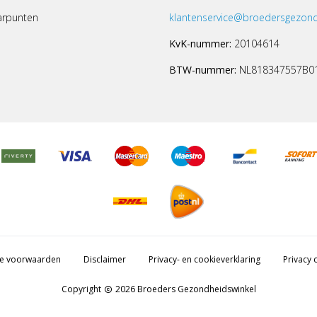
arpunten
klantenservice@broedersgezond
KvK-nummer:
20104614
BTW-nummer:
NL818347557B0
e voorwaarden
Disclaimer
Privacy- en cookieverklaring
Privacy c
Copyright
2026 Broeders Gezondheidswinkel
copyright