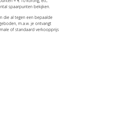
punten = € 10 korting, etc.
antal spaarpunten bekijken.
n die al tegen een bepaalde
geboden, m.a.w. je ontvangt
male of standaard verkoopprijs