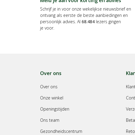
Meld je aan voor korting en advies
Schrijf je in voor onze wekelijkse nieuwsbrief en
ontvang als eerste de beste aanbiedingen en
persoonlijk advies. Al
68.484
lezers gingen
je voor.
Over ons
Kla
Over ons
Klan
Onze winkel
Cont
Openingstijden
Verz
Ons team
Beta
Gezondheidscentrum
Reto