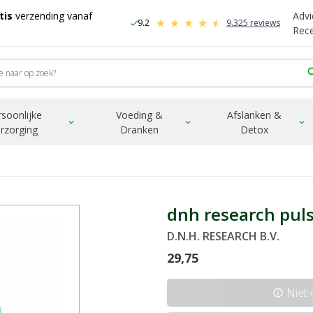
tis
verzending vanaf
Advi
9.2
9.325 reviews
check
-
Rec
sea
rsoonlijke
Voeding &
Afslanken &
expand_more
expand_more
expand_more
rzorging
Dranken
Detox
dnh research pulsa
D.N.H. RESEARCH B.V.
29,75
Niet
info