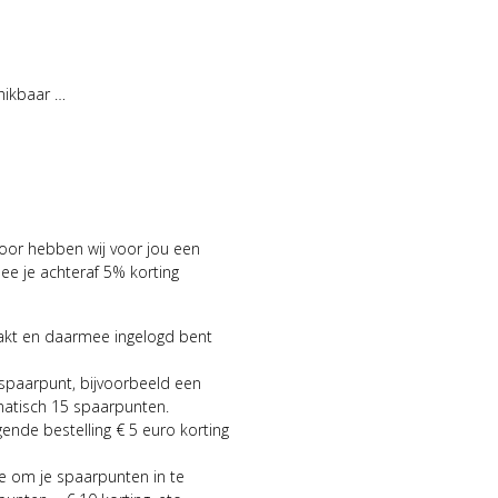
hikbaar …
voor hebben wij voor jou een
 je achteraf 5% korting
aakt en daarmee ingelogd bent
 spaarpunt, bijvoorbeeld een
matisch 15 spaarpunten.
gende bestelling € 5 euro korting
ie om je spaarpunten in te