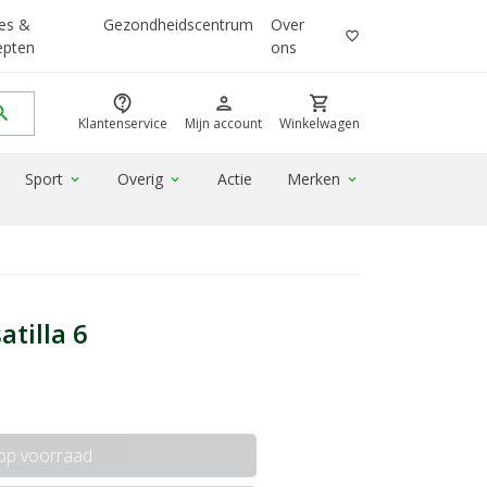
es &
Gezondheidscentrum
Over
favorite_border
epten
ons
contact_support
person
shopping_cart
rch
Klantenservice
Mijn account
Winkelwagen
Sport
Overig
Actie
Merken
expand_more
expand_more
expand_more
tilla 6
 op voorraad