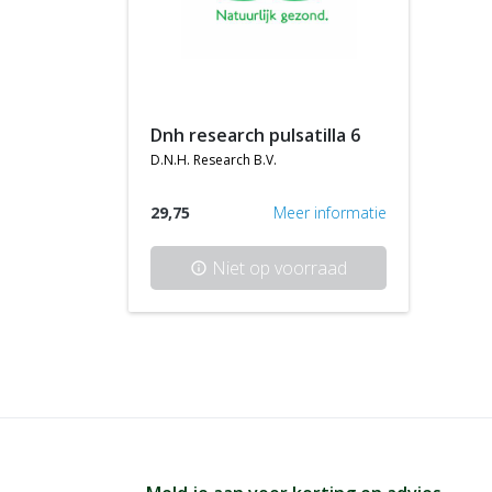
dnh research pulsatilla 6
d.n.h. research b.v.
29,75
Meer informatie
Niet op voorraad
info