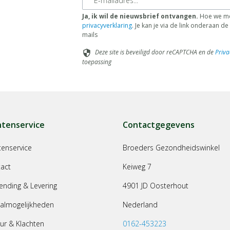
Ja, ik wil de nieuwsbrief ontvangen.
Hoe we me
privacyverklaring
. Je kan je via de link onderaan 
mails
Deze site is beveiligd door reCAPTCHA en de
Priva
security
toepassing
ntenservice
Contactgegevens
tenservice
Broeders Gezondheidswinkel
act
Keiweg 7
ending & Levering
4901 JD Oosterhout
almogelijkheden
Nederland
ur & Klachten
0162-453223