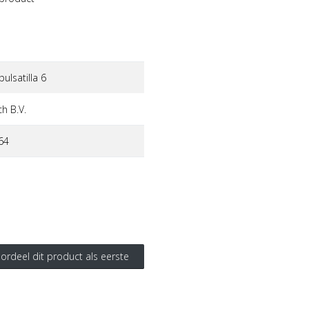
ulsatilla 6
h b.v.
64
ordeel dit product als eerste