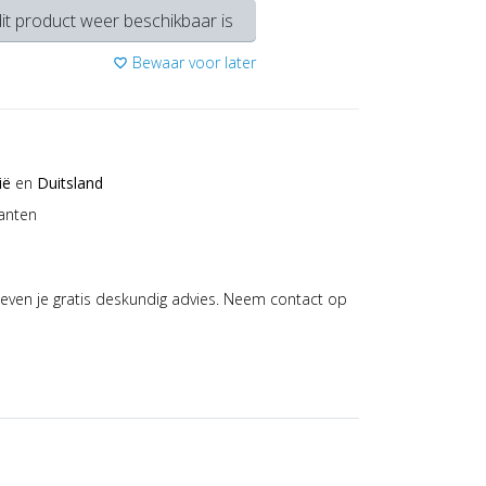
it product weer beschikbaar is
Bewaar voor later
favorite_border
ië
en
Duitsland
anten
even je gratis deskundig advies. Neem contact op