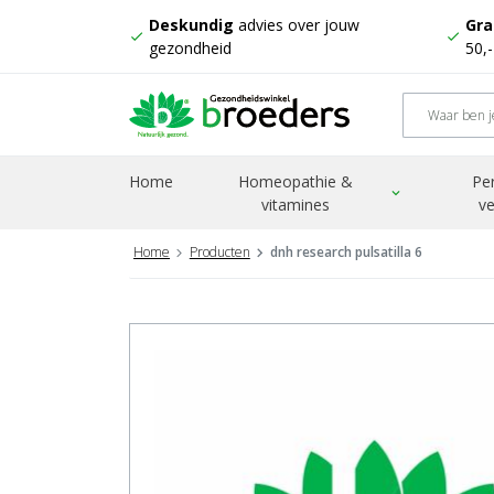
Deskundig
advies over jouw
Gra
check
check
gezondheid
50,
Home
Homeopathie &
Pe
expand_more
vitamines
ve
Home
Producten
dnh research pulsatilla 6