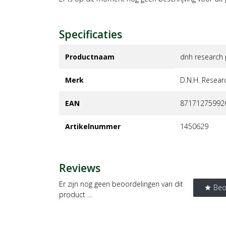
Specificaties
Productnaam
dnh research p
Merk
d.n.h. researc
EAN
87171275992
Artikelnummer
1450629
Reviews
Er zijn nog geen beoordelingen van dit
Beo
star
product …