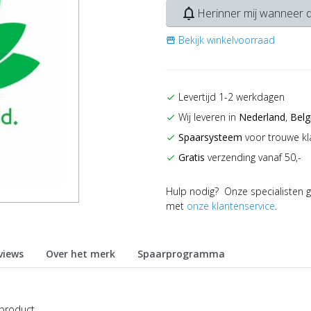
notifications_none
Herinner mij wanneer d
Bekijk winkelvoorraad
storefront
Levertijd 1-2 werkdagen
check
Wij leveren in
Nederland
,
Belg
check
Spaarsysteem
voor trouwe kl
check
Gratis
verzending vanaf 50,-
check
Hulp nodig? Onze specialisten g
met
onze klantenservice
.
views
Over het merk
Spaarprogramma
 product