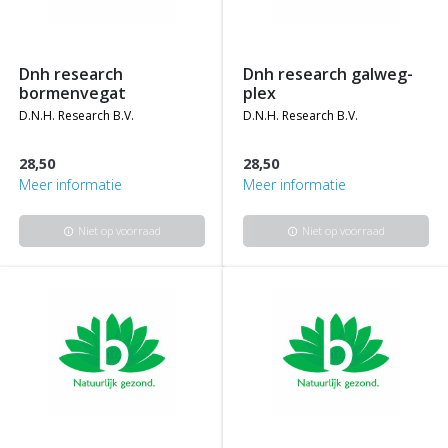
dnh research
dnh research galweg-
bormenvegat
plex
d.n.h. research b.v.
d.n.h. research b.v.
28,50
28,50
Meer informatie
Meer informatie
Niet op voorraad
Niet op voorraad
info
info