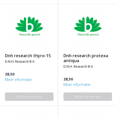
dnh research thyro-15
dnh research protexa
antiqua
d.n.h. research b.v.
d.n.h. research b.v.
28,50
28,50
Meer informatie
Meer informatie
Niet op voorraad
Niet op voorraad
info
info