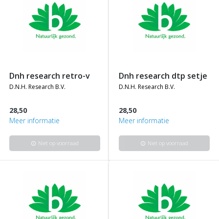
dnh research retro-v
dnh research dtp setje
d.n.h. research b.v.
d.n.h. research b.v.
28,50
28,50
Meer informatie
Meer informatie
Niet op voorraad
Niet op voorraad
info
info