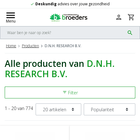
Deskundig
advies over jouw gezondheid
check
menu
person
shopping_cart
Menu
search
Home
Producten
D.N.H. RESEARCH B.V.
Alle producten van
D.N.H.
RESEARCH B.V.
Filter
filter_list
1 - 20 van 774