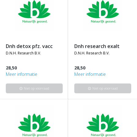
dnh detox pfz. vacc
dnh research exalt
d.n.h. research b.v.
d.n.h. research b.v.
28,50
28,50
Meer informatie
Meer informatie
Niet op voorraad
Niet op voorraad
info
info