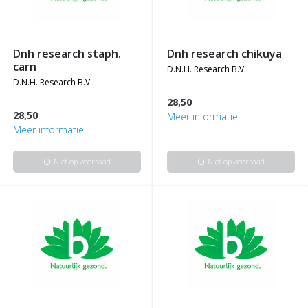
dnh research staph.
dnh research chikuya
carn
d.n.h. research b.v.
d.n.h. research b.v.
28,50
28,50
Meer informatie
Meer informatie
Niet op voorraad
Niet op voorraad
info
info