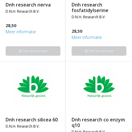
dnh research nerva
dnh research
fosfatidylserine
d.n.h. research b.v.
d.n.h. research b.v.
28,50
28,50
Meer informatie
Meer informatie
Niet op voorraad
Niet op voorraad
info
info
dnh research silicea 60
dnh research co enzym
q10
d.n.h. research b.v.
d.n.h. research b.v.