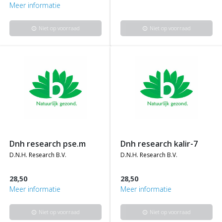
Meer informatie
Niet op voorraad
Niet op voorraad
info
info
dnh research pse.m
dnh research kalir-7
d.n.h. research b.v.
d.n.h. research b.v.
28,50
28,50
Meer informatie
Meer informatie
Niet op voorraad
Niet op voorraad
info
info