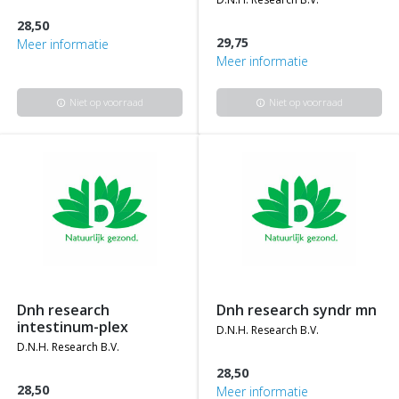
28,50
29,75
Meer informatie
Meer informatie
Niet op voorraad
Niet op voorraad
info
info
dnh research
dnh research syndr mn
intestinum-plex
d.n.h. research b.v.
d.n.h. research b.v.
28,50
28,50
Meer informatie