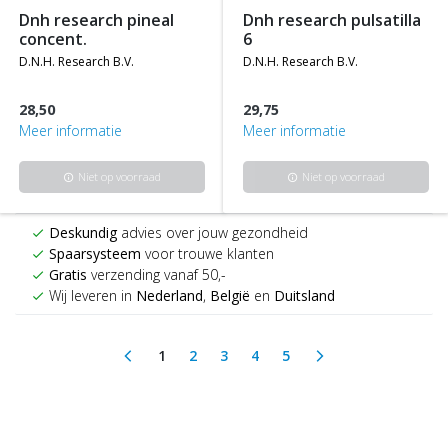
dnh research pineal
dnh research pulsatilla
concent.
6
d.n.h. research b.v.
d.n.h. research b.v.
28,50
29,75
Meer informatie
Meer informatie
Niet op voorraad
Niet op voorraad
info
info
Deskundig
advies over jouw gezondheid
check
Spaarsysteem
voor trouwe klanten
check
Gratis
verzending vanaf 50,-
check
Wij leveren in
Nederland
,
België
en
Duitsland
check
1
2
3
4
5
arrow_back_ios
arrow_forward_ios
(current)