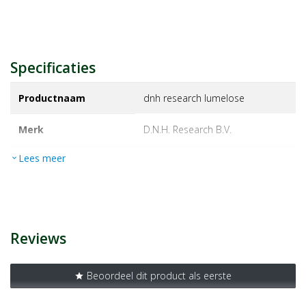
Specificaties
Productnaam
dnh research lumelose
Merk
d.n.h. research b.v.
Lees meer
expand_more
EAN
8717127594375
Artikelnummer
1450752
Reviews
Beoordeel dit product als eerste
star