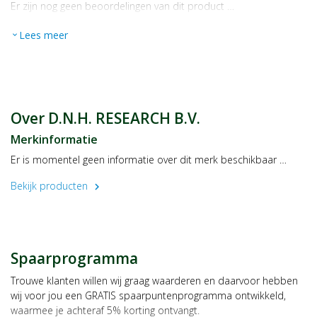
Er zijn nog geen beoordelingen van dit product …
Lees meer
expand_more
Over D.N.H. RESEARCH B.V.
Merkinformatie
Er is momentel geen informatie over dit merk beschikbaar …
Bekijk producten
chevron_right
Spaarprogramma
Trouwe klanten willen wij graag waarderen en daarvoor hebben
wij voor jou een GRATIS spaarpuntenprogramma ontwikkeld,
waarmee je achteraf 5% korting ontvangt.