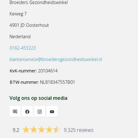
Broeders Gezondheidswinkel
Keiweg 7
4901 JD Oosterhout
Nederland
0162-453223
klantenservice@broedersgezondheidswinkel.nl
KvK-nummer:
20104614
BTW-nummer:
NL818347557B01
Volg ons op social media
9.2
9.325 reviews