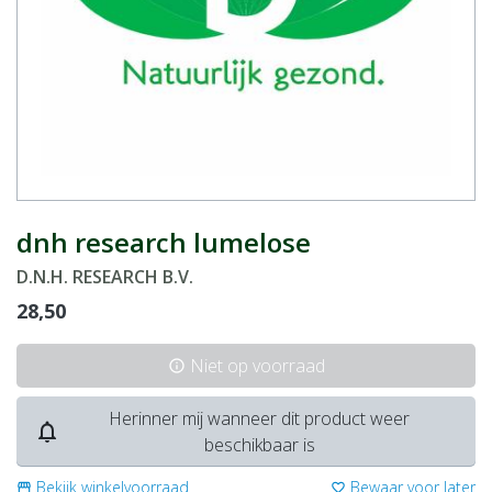
dnh research lumelose
D.N.H. RESEARCH B.V.
28,50
Niet op voorraad
info
Herinner mij wanneer dit product weer
notifications_none
beschikbaar is
Bekijk winkelvoorraad
Bewaar voor later
storefront
favorite_border