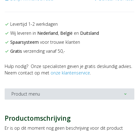
Levertijd 1-2 werkdagen
check
Wij leveren in
Nederland
,
België
en
Duitsland
check
Spaarsysteem
voor trouwe klanten
check
Gratis
verzending vanaf 50,-
check
Hulp nodig? Onze specialisten geven je gratis deskundig advies.
Neem contact op met
onze klantenservice
.
Product menu
expand_more
Productomschrijving
Er is op dit moment nog geen beschrijving voor dit product