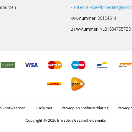
arpunten
klantenservice@broedersgezond
KvK-nummer:
20104614
BTW-nummer:
NL818347557B0
e voorwaarden
Disclaimer
Privacy- en cookieverklaring
Privacy c
Copyright
2026 Broeders Gezondheidswinkel
copyright