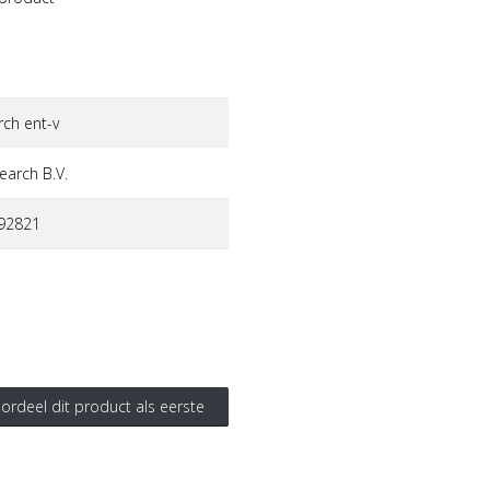
rch ent-v
earch b.v.
92821
ordeel dit product als eerste