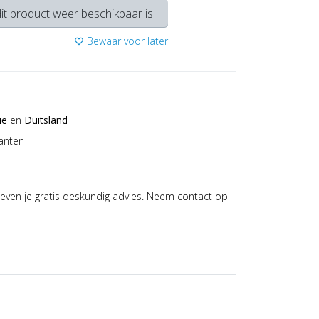
it product weer beschikbaar is
Bewaar voor later
favorite_border
ië
en
Duitsland
anten
even je gratis deskundig advies. Neem contact op