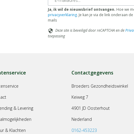
Ja, ik wil de nieuwsbrief ontvangen.
Hoe we me
privacyverklaring
. Je kan je via de link onderaan 
mails
Deze site is beveiligd door reCAPTCHA en de
Priva
security
toepassing
ntenservice
Contactgegevens
tenservice
Broeders Gezondheidswinkel
act
Keiweg 7
ending & Levering
4901 JD Oosterhout
almogelijkheden
Nederland
ur & Klachten
0162-453223