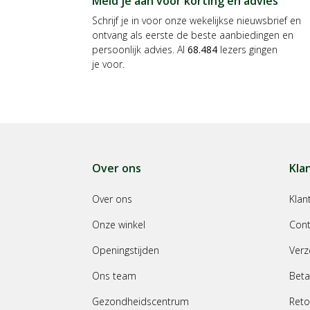
Meld je aan voor korting en advies
Schrijf je in voor onze wekelijkse nieuwsbrief en
ontvang als eerste de beste aanbiedingen en
persoonlijk advies. Al
68.484
lezers gingen
je voor.
Over ons
Kla
Over ons
Klan
Onze winkel
Cont
Openingstijden
Verz
Ons team
Beta
Gezondheidscentrum
Reto