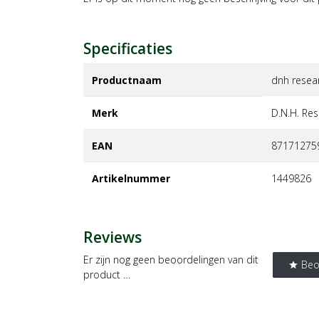
Specificaties
Productnaam
dnh resea
Merk
d.n.h. res
EAN
87171275
Artikelnummer
1449826
Reviews
Er zijn nog geen beoordelingen van dit
Beo
star
product …