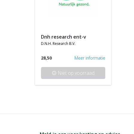
dnh research ent-v
d.n.h. research b.v.
28,50
Meer informatie
Niet op voorraad
info