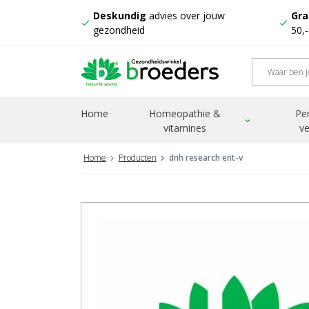
Deskundig
advies over jouw
Gra
check
check
gezondheid
50,
Home
Homeopathie &
Pe
expand_more
vitamines
ve
Home
Producten
dnh research ent-v