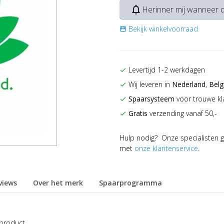
notifications_none
Herinner mij wanneer d
Bekijk winkelvoorraad
storefront
Levertijd 1-2 werkdagen
check
Wij leveren in
Nederland
,
Belg
check
Spaarsysteem
voor trouwe kl
check
Gratis
verzending vanaf 50,-
check
Hulp nodig? Onze specialisten g
met
onze klantenservice
.
views
Over het merk
Spaarprogramma
 product