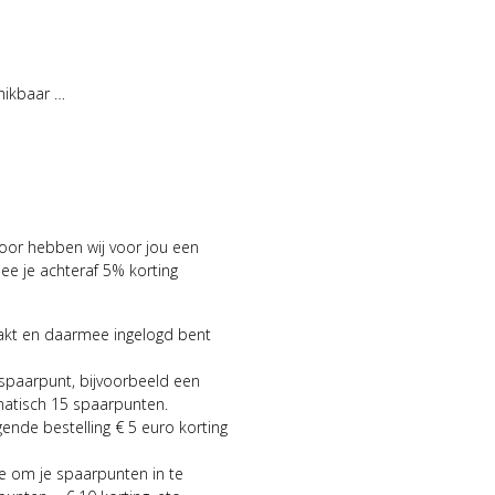
hikbaar …
voor hebben wij voor jou een
 je achteraf 5% korting
aakt en daarmee ingelogd bent
 spaarpunt, bijvoorbeeld een
matisch 15 spaarpunten.
gende bestelling € 5 euro korting
ie om je spaarpunten in te