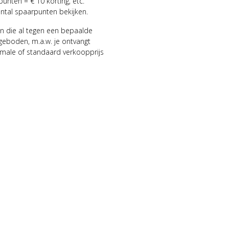
punten = € 10 korting, etc.
antal spaarpunten bekijken.
n die al tegen een bepaalde
geboden, m.a.w. je ontvangt
male of standaard verkoopprijs