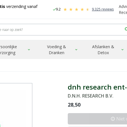
tis
verzending vanaf
Advi
9.2
9.325 reviews
check
-
Rec
sea
rsoonlijke
Voeding &
Afslanken &
expand_more
expand_more
expand_more
rzorging
Dranken
Detox
dnh research ent
D.N.H. RESEARCH B.V.
28,50
Niet
info