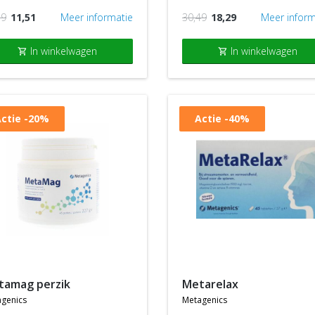
19
11,51
Meer informatie
30,49
18,29
Meer inform
In winkelwagen
In winkelwagen
shopping_cart
shopping_cart
ctie
-20%
Actie
-40%
etamag perzik
metarelax
genics
metagenics