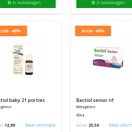
In winkelwagen
In winkelwagen
shopping_cart
shopping_cart
ctie
-40%
Actie
-40%
ctiol baby 21 porties
bactiol senior nf
genics
metagenics
60ca
50
12,90
Meer informatie
42,50
25,50
Meer inform