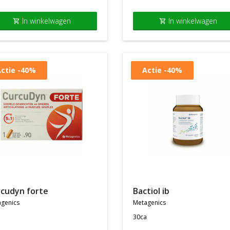
In winkelwagen
In winkelwagen
shopping_cart
shopping_cart
ctie
-40%
Actie
-40%
rcudyn forte
bactiol ib
genics
metagenics
a
30ca