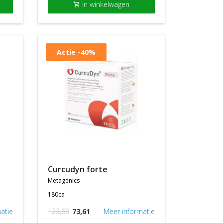
In winkelwagen
shopping_cart
Actie
-40%
curcudyn forte
metagenics
180ca
atie
122,69
73,61
Meer informatie