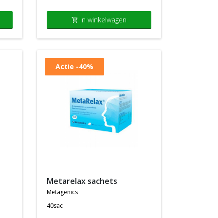
In winkelwagen
shopping_cart
Actie
-40%
metarelax sachets
metagenics
40sac