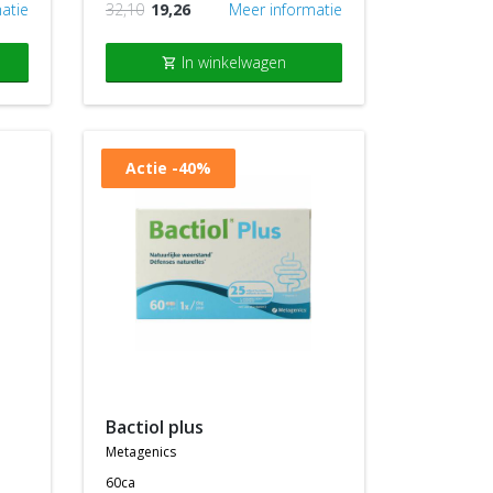
atie
32,10
19,26
Meer informatie
In winkelwagen
shopping_cart
Actie
-40%
bactiol plus
metagenics
60ca