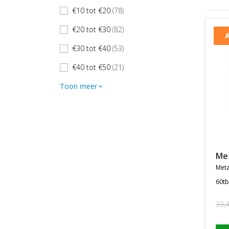
€10 tot €20
(78)
check
€20 tot €30
(82)
check
A
€30 tot €40
(53)
check
€40 tot €50
(21)
check
Toon meer
expand_more
m
meta
60tb
33,