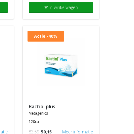
In winkelwagen
shopping_cart
Actie
-40%
bactiol plus
metagenics
120ca
atie
83,59
50,15
Meer informatie