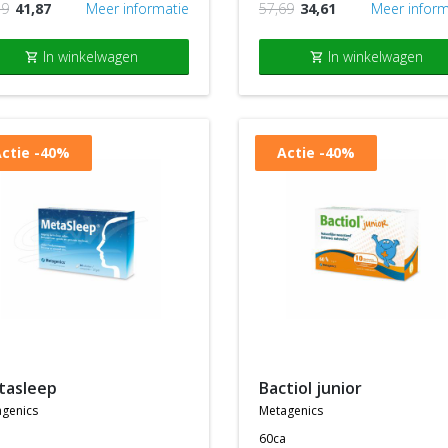
79
41,87
Meer informatie
57,69
34,61
Meer inform
In winkelwagen
In winkelwagen
shopping_cart
shopping_cart
ctie
-40%
Actie
-40%
etasleep
bactiol junior
genics
metagenics
60ca