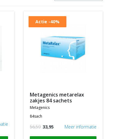
basis van plantenextracten, magnesium, B-
Actie
-40%
metagenics metarelax
zakjes 84 sachets
metagenics
84sach
atie
56,59
33,95
Meer informatie