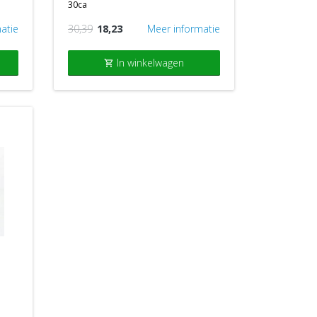
30ca
atie
30,39
18,23
Meer informatie
In winkelwagen
shopping_cart