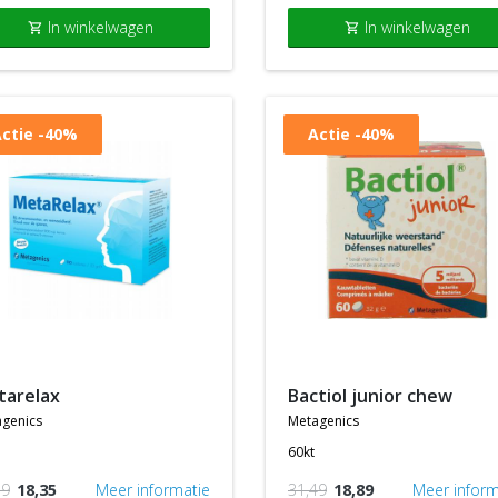
In winkelwagen
In winkelwagen
shopping_cart
shopping_cart
ctie
-40%
Actie
-40%
etarelax
bactiol junior chew
genics
metagenics
60kt
59
18,35
Meer informatie
31,49
18,89
Meer inform