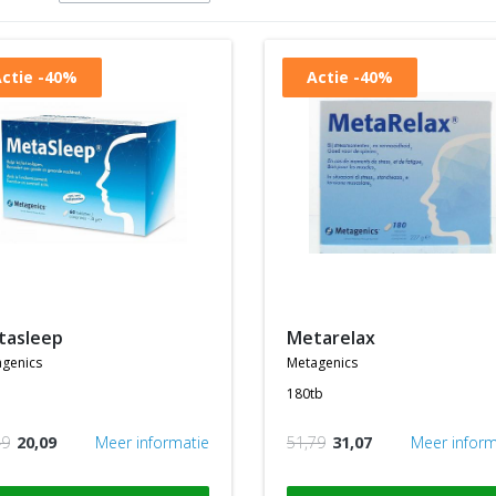
Metagenics Metasleep: is een voedingssupplement op 
vitamines en melatonine.
ctie
-40%
Actie
-40%
etasleep
metarelax
genics
metagenics
180tb
49
20,09
Meer informatie
51,79
31,07
Meer inform