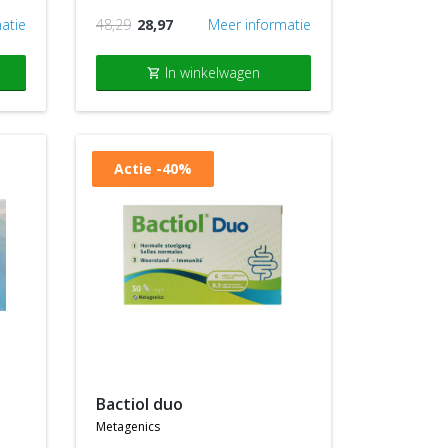
atie
48,29
28,97
Meer informatie
In winkelwagen
shopping_cart
Actie
-40%
bactiol duo
metagenics