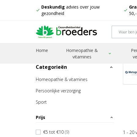
Deskundig
advies over jouw
Gra
check
check
gezondheid
50,
Home
Producten
Metagenics
Home
Homeopathie &
Pe
expand_more
vitamines
ve
Categorieën
expand_less
Homeopathie & vitamines
Persoonlijke verzorging
Sport
Prijs
expand_less
€5 tot €10
(9)
1 - 20 
check