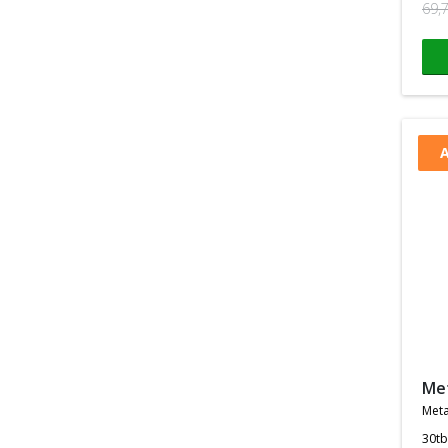
69,
A
m
meta
30tb