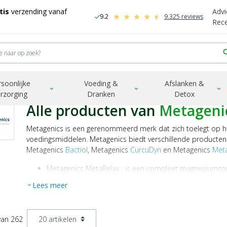
tis
verzending vanaf
Advi
9.2
9.325 reviews
check
-
Rec
sea
rsoonlijke
Voeding &
Afslanken &
expand_more
expand_more
expand_more
rzorging
Dranken
Detox
Alle producten van
Metageni
Metagenics is een gerenommeerd merk dat zich toelegt op
voedingsmiddelen. Metagenics biedt verschillende producte
Metagenics
Bactiol
, Metagenics
CurcuDyn
en Metagenics
Met
Metagenics MetaRelax : is een compleet magnesiumcom
psychologische functie zoals bij stressmomenten, verm
Lees meer
expand_more
Metagenics Bactiol: is een probioticum met levensvatb
en Bifidobacterium lactis.
Metagenics CurcuDyn: is een voedingssupplement met 
van 262
die bijdragen aan het behoud van soepele gewrichten.