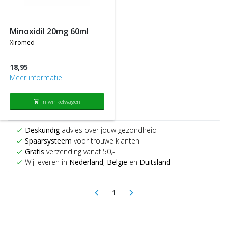
minoxidil 20mg 60ml
xiromed
18,95
Meer informatie
In winkelwagen
shopping_cart
Deskundig
advies over jouw gezondheid
check
Spaarsysteem
voor trouwe klanten
check
Gratis
verzending vanaf 50,-
check
Wij leveren in
Nederland
,
België
en
Duitsland
check
1
arrow_back_ios
arrow_forward_ios
(current)