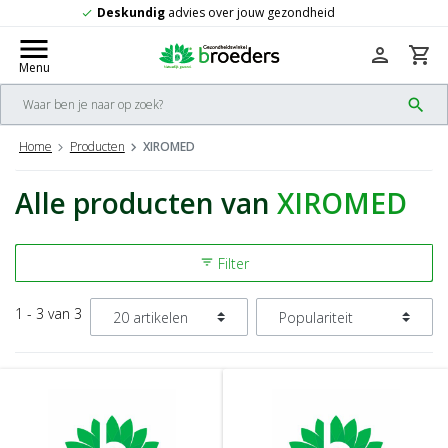
zondheid
Gratis
verzending vanaf 50,-
check
menu
person
shopping_cart
Menu
search
Home
Producten
XIROMED
Alle producten van
XIROMED
Filter
filter_list
1 - 3 van 3