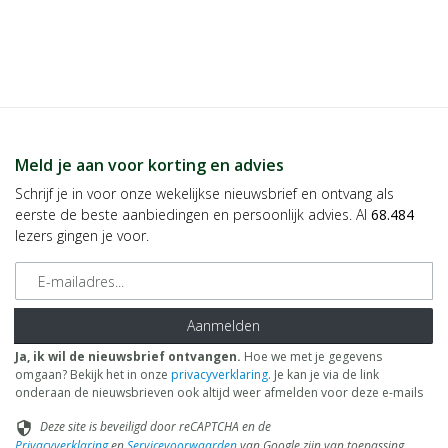
Meld je aan voor korting en advies
Schrijf je in voor onze wekelijkse nieuwsbrief en ontvang als
eerste de beste aanbiedingen en persoonlijk advies. Al
68.484
lezers gingen je voor.
E-mailadres
Aanmelden
Ja, ik wil de nieuwsbrief ontvangen.
Hoe we met je gegevens
omgaan? Bekijk het in onze
privacyverklaring
. Je kan je via de link
onderaan de nieuwsbrieven ook altijd weer afmelden voor deze e-mails
Deze site is beveiligd door reCAPTCHA en de
security
Privacyverklaring
en
Servicevoorwaarden
van Google zijn van toepassing