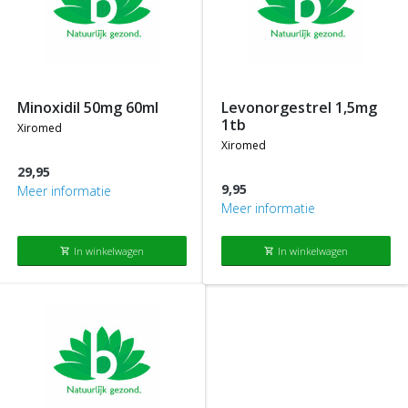
minoxidil 50mg 60ml
levonorgestrel 1,5mg
1tb
xiromed
xiromed
29,95
9,95
Meer informatie
Meer informatie
In winkelwagen
In winkelwagen
shopping_cart
shopping_cart