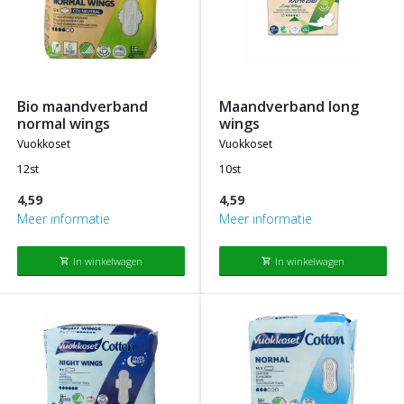
bio maandverband
maandverband long
normal wings
wings
vuokkoset
vuokkoset
12st
10st
4,59
4,59
Meer informatie
Meer informatie
In winkelwagen
In winkelwagen
shopping_cart
shopping_cart