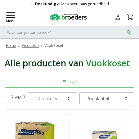
Deskundig
advies over jouw gezondheid
check
menu
person
shopping_cart
Menu
search
Home
Producten
Vuokkoset
Alle producten van
Vuokkoset
Filter
filter_list
1 - 7 van 7