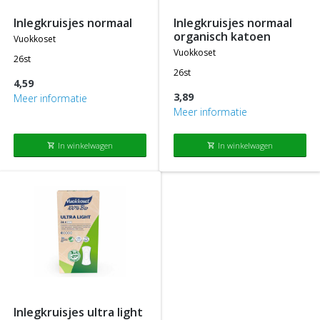
inlegkruisjes normaal
inlegkruisjes normaal
organisch katoen
vuokkoset
vuokkoset
26st
26st
4,59
3,89
Meer informatie
Meer informatie
In winkelwagen
In winkelwagen
shopping_cart
shopping_cart
inlegkruisjes ultra light