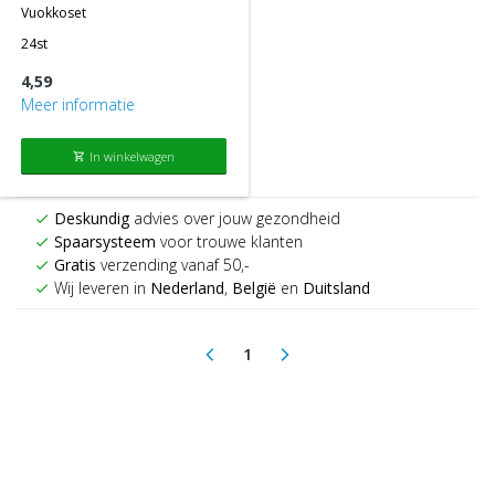
vuokkoset
24st
4,59
Meer informatie
In winkelwagen
shopping_cart
Deskundig
advies over jouw gezondheid
check
Spaarsysteem
voor trouwe klanten
check
Gratis
verzending vanaf 50,-
check
Wij leveren in
Nederland
,
België
en
Duitsland
check
1
arrow_back_ios
arrow_forward_ios
(current)