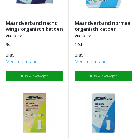
maandverband nacht
maandverband normaal
wings organisch katoen
organisch katoen
vuokkoset
vuokkoset
9st
14st
3,89
3,89
Meer informatie
Meer informatie
In winkelwagen
In winkelwagen
shopping_cart
shopping_cart