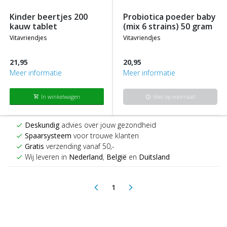
kinder beertjes 200
probiotica poeder baby
kauw tablet
(mix 6 strains) 50 gram
vitavriendjes
vitavriendjes
21,95
20,95
Meer informatie
Meer informatie
In winkelwagen
Niet op voorraad
shopping_cart
info
Deskundig
advies over jouw gezondheid
check
Spaarsysteem
voor trouwe klanten
check
Gratis
verzending vanaf 50,-
check
Wij leveren in
Nederland
,
België
en
Duitsland
check
1
arrow_back_ios
arrow_forward_ios
(current)