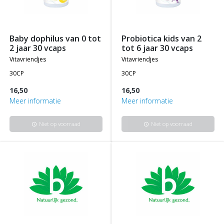
baby dophilus van 0 tot
probiotica kids van 2
2 jaar 30 vcaps
tot 6 jaar 30 vcaps
vitavriendjes
vitavriendjes
30CP
30CP
16,50
16,50
Meer informatie
Meer informatie
Niet op voorraad
Niet op voorraad
info
info