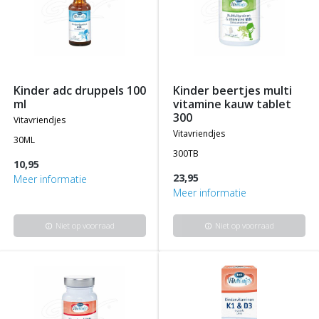
kinder adc druppels 100
kinder beertjes multi
ml
vitamine kauw tablet
300
vitavriendjes
vitavriendjes
30ML
300TB
10,95
23,95
Meer informatie
Meer informatie
Niet op voorraad
Niet op voorraad
info
info