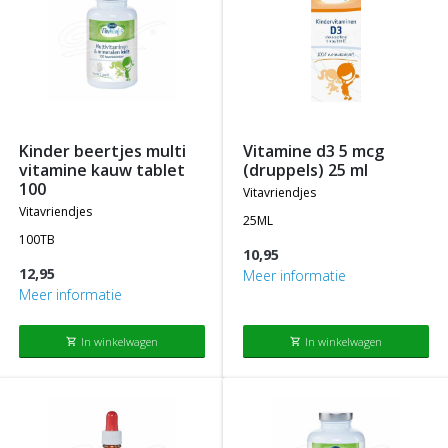
kinder beertjes multi
vitamine d3 5 mcg
vitamine kauw tablet
(druppels) 25 ml
100
vitavriendjes
vitavriendjes
25ML
100TB
10,95
12,95
Meer informatie
Meer informatie
In winkelwagen
In winkelwagen
shopping_cart
shopping_cart