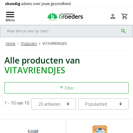
Gratis
verzending vanaf 50,-
check
menu
person
shopping_cart
Menu
search
Home
Producten
VITAVRIENDJES
Alle producten van
VITAVRIENDJES
Filter
filter_list
1 - 10 van 10