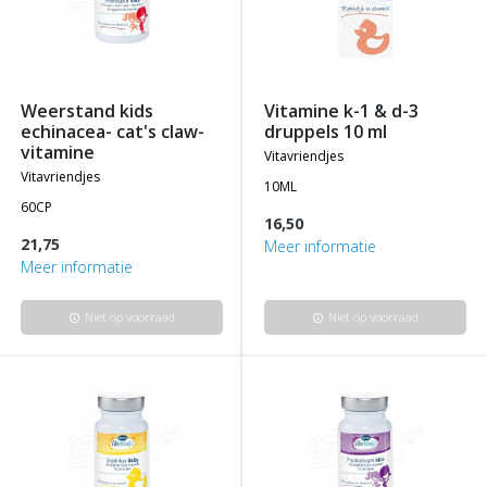
weerstand kids
vitamine k-1 & d-3
echinacea- cat's claw-
druppels 10 ml
vitamine
vitavriendjes
vitavriendjes
10ML
60CP
16,50
21,75
Meer informatie
Meer informatie
Niet op voorraad
Niet op voorraad
info
info