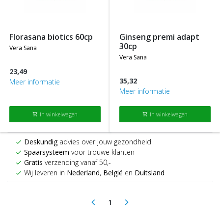
florasana biotics 60cp
ginseng premi adapt
30cp
vera sana
vera sana
23,49
35,32
Meer informatie
Meer informatie
In winkelwagen
In winkelwagen
shopping_cart
shopping_cart
Deskundig
advies over jouw gezondheid
check
Spaarsysteem
voor trouwe klanten
check
Gratis
verzending vanaf 50,-
check
Wij leveren in
Nederland
,
België
en
Duitsland
check
1
arrow_back_ios
arrow_forward_ios
(current)