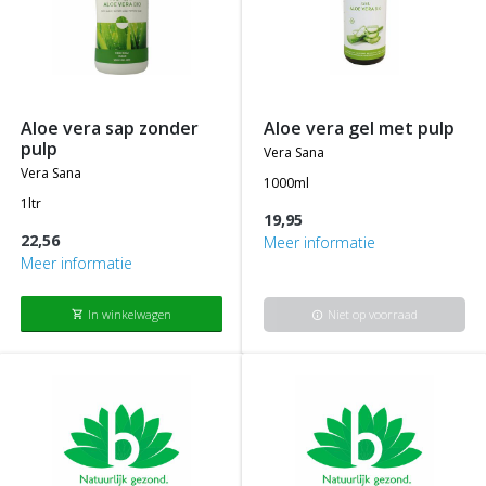
aloe vera sap zonder
aloe vera gel met pulp
pulp
vera sana
vera sana
1000ml
1ltr
19,95
22,56
Meer informatie
Meer informatie
In winkelwagen
Niet op voorraad
shopping_cart
info