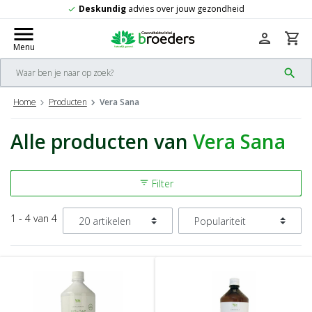
Deskundig
advies over jouw gezondheid
check
menu
person
shopping_cart
Menu
search
Home
Producten
Vera Sana
Alle producten van
Vera Sana
Filter
filter_list
1 - 4 van 4