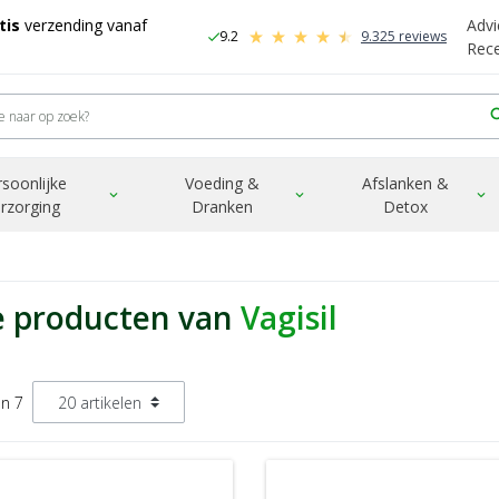
tis
verzending vanaf
Advi
9.2
9.325 reviews
check
-
Rec
sea
rsoonlijke
Voeding &
Afslanken &
expand_more
expand_more
expand_more
rzorging
Dranken
Detox
e producten van
Vagisil
an 7