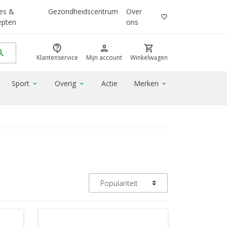
es &
Gezondheidscentrum
Over
favorite_border
epten
ons
contact_support
person
shopping_cart
rch
Klantenservice
Mijn account
Winkelwagen
Sport
Overig
Actie
Merken
expand_more
expand_more
expand_more