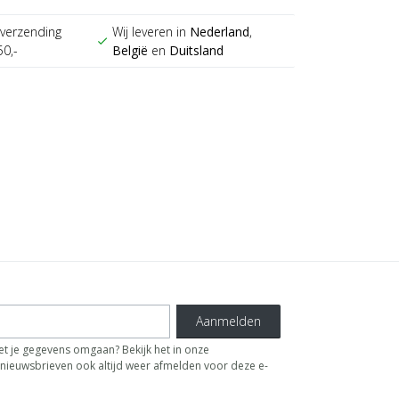
verzending
Wij leveren in
Nederland
,
check
50,-
België
en
Duitsland
Aanmelden
t je gegevens omgaan? Bekijk het in onze
de nieuwsbrieven ook altijd weer afmelden voor deze e-