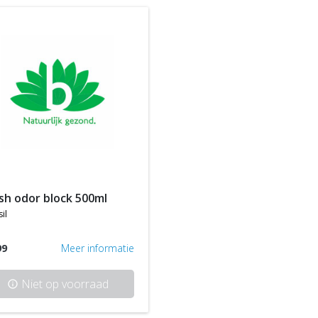
ash odor block 500ml
il
99
Meer informatie
Niet op voorraad
info