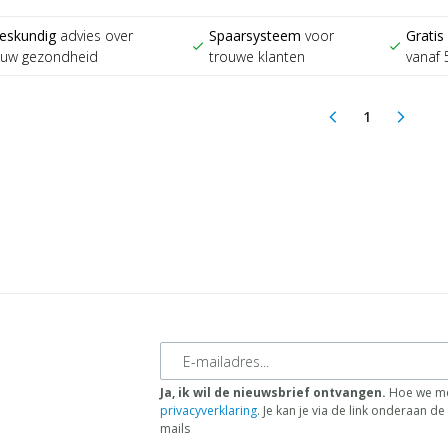
eskundig
advies over
Spaarsysteem
voor
Gratis
check
check
ouw gezondheid
trouwe klanten
vanaf 
1
arrow_back_ios
arrow_forward_ios
(current)
E-mailadres
Ja, ik wil de nieuwsbrief ontvangen.
Hoe we me
privacyverklaring
. Je kan je via de link onderaan 
mails