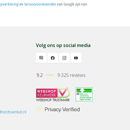
cyverklaring
en
Servicevoorwaarden
van Google zijn van
Volg ons op social media
9.2
9.325 reviews
heidswinkel.nl