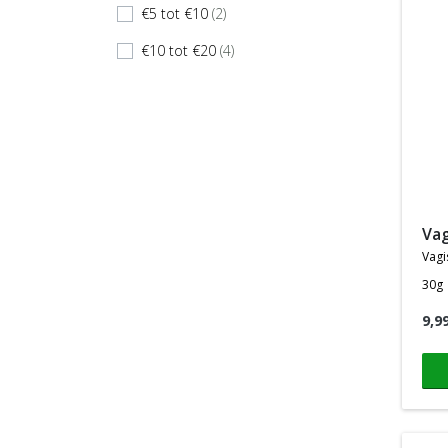
€5 tot €10
(2)
check
€10 tot €20
(4)
check
va
vagis
30g
9,9