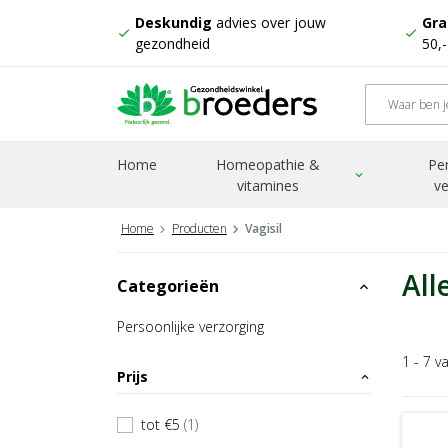
Deskundig
advies over jouw
Gra
check
check
gezondheid
50,
Home
Homeopathie &
Pe
expand_more
vitamines
ve
Home
Producten
Vagisil
All
Categorieën
expand_less
Persoonlijke verzorging
1 - 7 v
Prijs
expand_less
tot €5
(1)
check