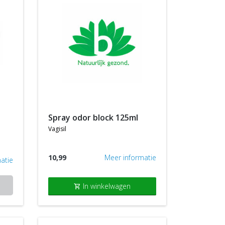
spray odor block 125ml
vagisil
10,99
Meer informatie
atie
In winkelwagen
shopping_cart