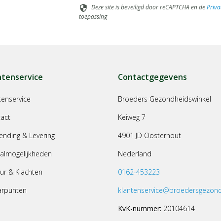
Deze site is beveiligd door reCAPTCHA en de
Priva
security
toepassing
ntenservice
Contactgegevens
tenservice
Broeders Gezondheidswinkel
act
Keiweg 7
ending & Levering
4901 JD Oosterhout
almogelijkheden
Nederland
ur & Klachten
0162-453223
arpunten
klantenservice@broedersgezond
KvK-nummer:
20104614