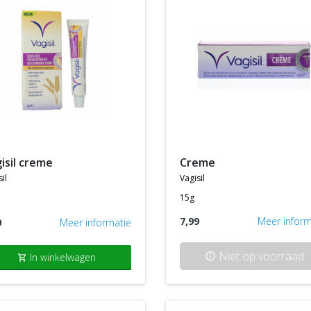
gisil creme
creme
il
vagisil
15g
7,99
Meer inform
9
Meer informatie
Niet op voorraad
In winkelwagen
info
shopping_cart