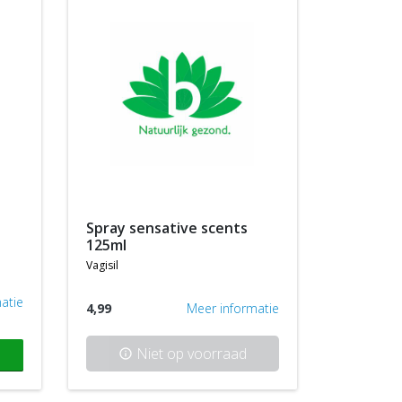
spray sensative scents
125ml
vagisil
atie
4,99
Meer informatie
Niet op voorraad
info