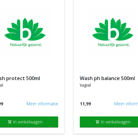
ash protect 500ml
wash ph balance 500ml
il
vagisil
99
Meer informatie
11,99
Meer inform
In winkelwagen
In winkelwagen
shopping_cart
shopping_cart