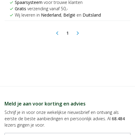
Spaarsysteem
voor trouwe klanten
check
Gratis
verzending vanaf 50,-
check
Wij leveren in
Nederland
,
België
en
Duitsland
check
1
arrow_back_ios
arrow_forward_ios
(current)
Meld je aan voor korting en advies
Schrijf je in voor onze wekelijkse nieuwsbrief en ontvang als
eerste de beste aanbiedingen en persoonlijk advies. Al
68.484
lezers gingen je voor.