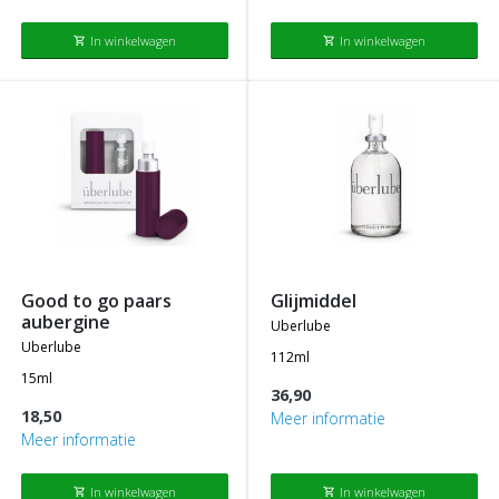
In winkelwagen
In winkelwagen
shopping_cart
shopping_cart
good to go paars
glijmiddel
aubergine
uberlube
uberlube
112ml
15ml
36,90
18,50
Meer informatie
Meer informatie
In winkelwagen
In winkelwagen
shopping_cart
shopping_cart