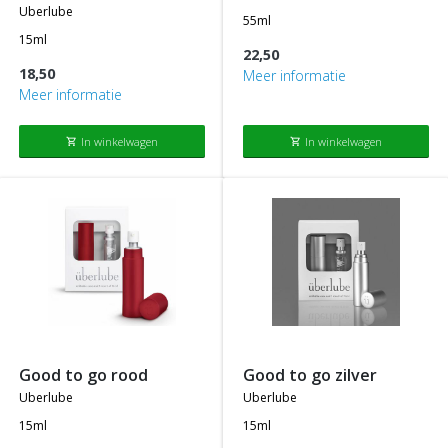
uberlube
55ml
15ml
22,50
18,50
Meer informatie
Meer informatie
In winkelwagen
In winkelwagen
shopping_cart
shopping_cart
good to go rood
good to go zilver
uberlube
uberlube
15ml
15ml