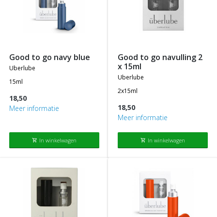
good to go navy blue
good to go navulling 2
x 15ml
uberlube
uberlube
15ml
2x15ml
18,50
18,50
Meer informatie
Meer informatie
In winkelwagen
In winkelwagen
shopping_cart
shopping_cart