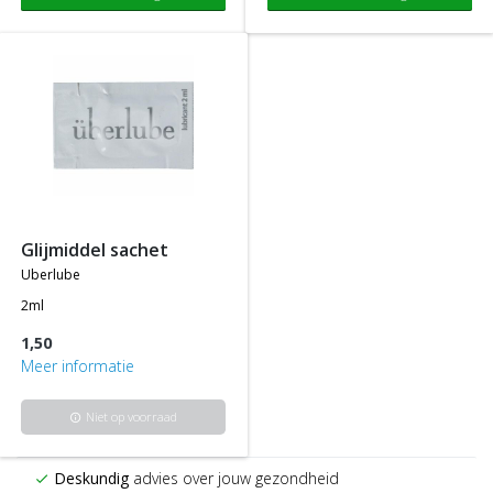
glijmiddel sachet
uberlube
2ml
1,50
Meer informatie
Niet op voorraad
info
Deskundig
advies over jouw gezondheid
check