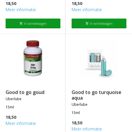
18,50
18,50
Meer informatie
Meer informatie
In winkelwagen
In winkelwagen
shopping_cart
shopping_cart
good to go goud
good to go turquoise
aqua
uberlube
uberlube
15ml
15ml
18,50
18,50
Meer informatie
Meer informatie