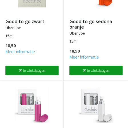
good to go zwart
good to go sedona
oranje
uberlube
uberlube
15ml
15ml
18,50
18,50
Meer informatie
Meer informatie
In winkelwagen
In winkelwagen
shopping_cart
shopping_cart