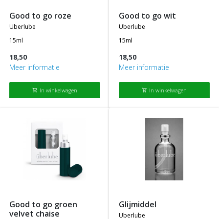
good to go roze
good to go wit
uberlube
uberlube
15ml
15ml
18,50
18,50
Meer informatie
Meer informatie
In winkelwagen
In winkelwagen
shopping_cart
shopping_cart
good to go groen
glijmiddel
velvet chaise
uberlube