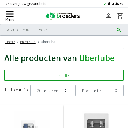
Gratis
verzending vanaf 50,-
check
menu
person
shopping_cart
Menu
search
Home
Producten
Uberlube
Alle producten van
Uberlube
Filter
filter_list
1 - 15 van 15