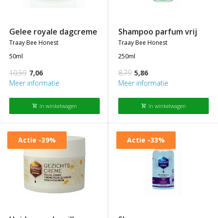
gelee royale dagcreme
shampoo parfum vrij
traay bee honest
traay bee honest
50ml
250ml
10,59
7,06
8,79
5,86
Meer informatie
Meer informatie
In winkelwagen
In winkelwagen
shopping_cart
shopping_cart
Actie
-39%
Actie
-33%