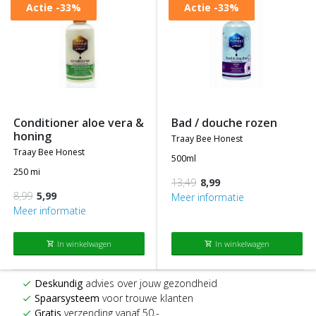
Actie
-33%
Actie
-33%
conditioner aloe vera &
bad / douche rozen
honing
traay bee honest
traay bee honest
500ml
250 mi
13,49
8,99
8,99
5,99
Meer informatie
Meer informatie
In winkelwagen
In winkelwagen
shopping_cart
shopping_cart
Deskundig
advies over jouw gezondheid
check
Spaarsysteem
voor trouwe klanten
check
Gratis
verzending vanaf 50,-
check