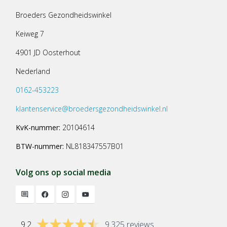
Broeders Gezondheidswinkel
Keiweg 7
4901 JD Oosterhout
Nederland
0162-453223
klantenservice@broedersgezondheidswinkel.nl
KvK-nummer:
20104614
BTW-nummer:
NL818347557B01
Volg ons op social media
9.2
9.325 reviews