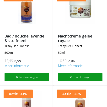
bad / douche lavendel
nachtcreme gelee
& stuifmeel
royale
traay bee honest
traay bee honest
500 mi
50ml
13,49
8,99
10,59
7,06
Meer informatie
Meer informatie
In winkelwagen
In winkelwagen
shopping_cart
shopping_cart
Actie
-33%
Actie
-33%