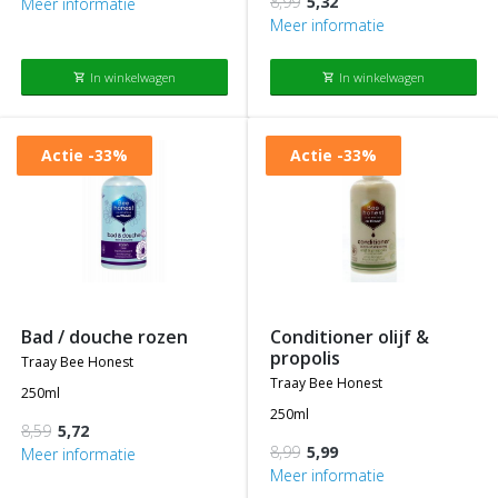
8,99
5,32
Meer informatie
Meer informatie
In winkelwagen
In winkelwagen
shopping_cart
shopping_cart
Actie
-33%
Actie
-33%
bad / douche rozen
conditioner olijf &
propolis
traay bee honest
traay bee honest
250ml
250ml
8,59
5,72
8,99
5,99
Meer informatie
Meer informatie