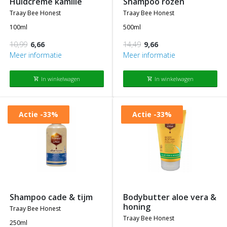
huidcreme kamille
shampoo rozen
traay bee honest
traay bee honest
100ml
500ml
10,99
6,66
14,49
9,66
Meer informatie
Meer informatie
In winkelwagen
In winkelwagen
shopping_cart
shopping_cart
Actie
-33%
Actie
-33%
shampoo cade & tijm
bodybutter aloe vera &
honing
traay bee honest
traay bee honest
250ml