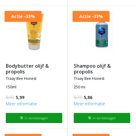
Actie
-33%
Actie
-33%
bodybutter olijf &
shampoo olijf &
propolis
propolis
traay bee honest
traay bee honest
150ml
250 mi
8,99
5,99
8,79
5,86
Meer informatie
Meer informatie
In winkelwagen
In winkelwagen
shopping_cart
shopping_cart