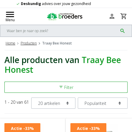
Gratis
verzending vanaf 50,-
check
menu
person
shopping_cart
Menu
search
Home
Producten
Traay Bee Honest
Alle producten van
Traay Bee
Honest
Filter
filter_list
1 - 20 van 61
Actie
-33%
Actie
-33%