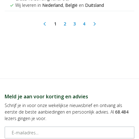
Wij leveren in
Nederland
,
België
en
Duitsland
check
1
2
3
4
arrow_back_ios
arrow_forward_ios
(current)
Meld je aan voor korting en advies
Schrijf je in voor onze wekelijkse nieuwsbrief en ontvang als
eerste de beste aanbiedingen en persoonlijk advies. Al
68.484
lezers gingen je voor.
E-mailadres