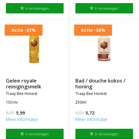
In winkelwagen
In winkelwagen
shopping_cart
shopping_cart
Actie
-33%
Actie
-36%
gelee royale
bad / douche kokos /
reinigingsmelk
honing
traay bee honest
traay bee honest
150 mi
250ml
8,99
5,99
8,99
5,72
Meer informatie
Meer informatie
In winkelwagen
In winkelwagen
shopping_cart
shopping_cart