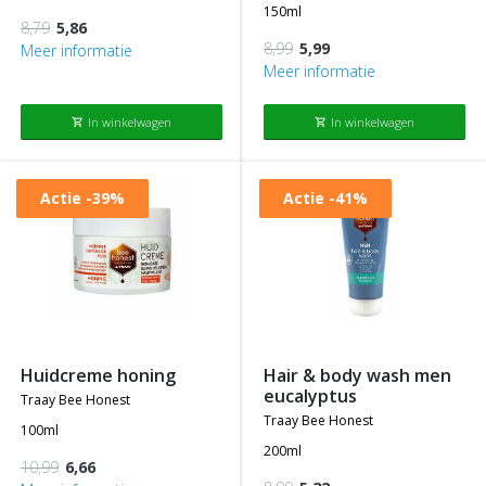
150ml
8,79
5,86
8,99
5,99
Meer informatie
Meer informatie
In winkelwagen
In winkelwagen
shopping_cart
shopping_cart
Actie
-39%
Actie
-41%
huidcreme honing
hair & body wash men
eucalyptus
traay bee honest
traay bee honest
100ml
200ml
10,99
6,66