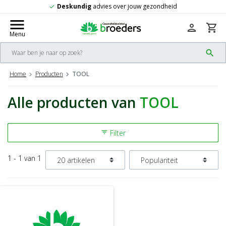
skundig
advies over jouw gezondheid
Gr
check
menu
person
shopping_cart
Menu
search
Home
Producten
TOOL
Alle producten van
TOOL
Filter
filter_list
1 - 1 van 1