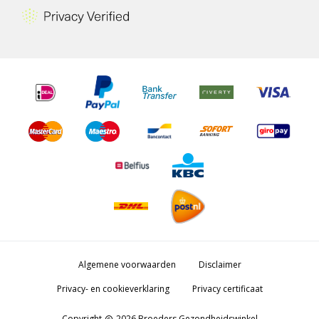
Algemene voorwaarden
Disclaimer
Privacy- en cookieverklaring
Privacy certificaat
Copyright
2026 Broeders Gezondheidswinkel
copyright