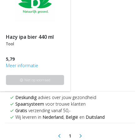
hazy ipa bier 440 ml
tool
5,79
Meer informatie
Niet op voorraad
info
Deskundig
advies over jouw gezondheid
check
Spaarsysteem
voor trouwe klanten
check
Gratis
verzending vanaf 50,-
check
Wij leveren in
Nederland
,
België
en
Duitsland
check
1
arrow_back_ios
arrow_forward_ios
(current)