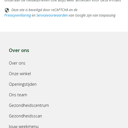
onderaan de nieuwsbrieven ook altijd weer afmelden voor deze e-mails
Deze site is beveiligd door reCAPTCHA en de
security
Privacyverklaring
en
Servicevoorwaarden
van Google zijn van toepassing
Over ons
Over ons
Onze winkel
Openingstijden
Ons team
Gezondheidscentrum
Gezondheidsscan
Jouw weekmenu