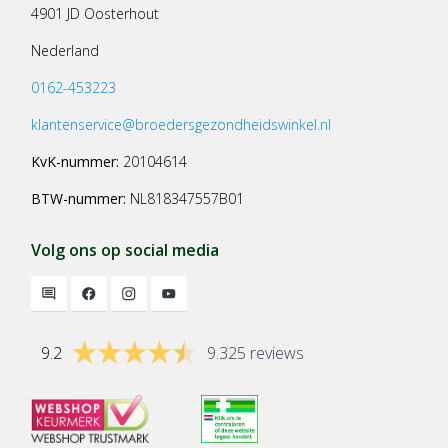
4901 JD Oosterhout
Nederland
0162-453223
klantenservice@broedersgezondheidswinkel.nl
KvK-nummer:
20104614
BTW-nummer:
NL818347557B01
Volg ons op social media
9.2
9.325 reviews