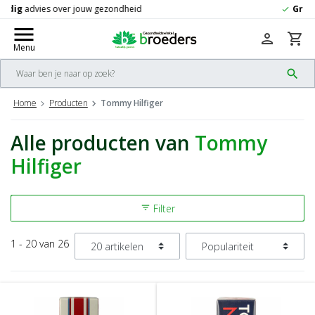
Gratis
verzending vanaf 50,-
check
menu
person
shopping_cart
Menu
search
Home
Producten
Tommy Hilfiger
Alle producten van
Tommy
Hilfiger
Filter
filter_list
1 - 20 van 26