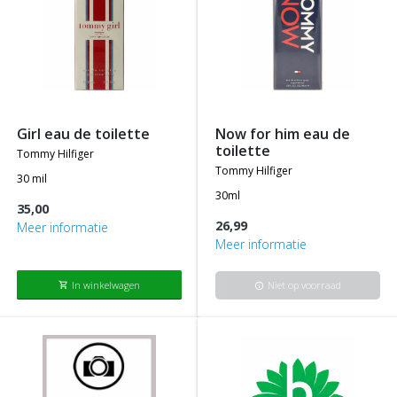
girl eau de toilette
now for him eau de
toilette
tommy hilfiger
tommy hilfiger
30 mil
30ml
35,00
26,99
Meer informatie
Meer informatie
In winkelwagen
Niet op voorraad
shopping_cart
info