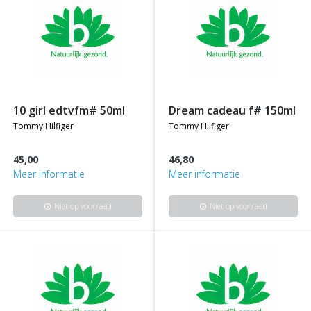
10 girl edtvfm# 50ml
dream cadeau f# 150ml
tommy hilfiger
tommy hilfiger
45,00
46,80
Meer informatie
Meer informatie
Niet op voorraad
Niet op voorraad
info
info