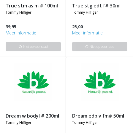
true stm as m # 100ml
true stg edt f# 30ml
tommy hilfiger
tommy hilfiger
39,95
25,00
Meer informatie
Meer informatie
Niet op voorraad
Niet op voorraad
info
info
dream w bodyl # 200ml
dream edp v fm# 50ml
tommy hilfiger
tommy hilfiger