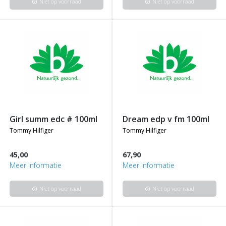
Niet op voorraad
Niet op voorraad
info
info
girl summ edc # 100ml
dream edp v fm 100ml
tommy hilfiger
tommy hilfiger
45,00
67,90
Meer informatie
Meer informatie
Niet op voorraad
Niet op voorraad
info
info