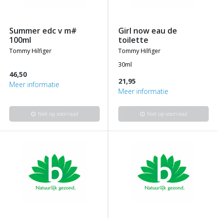
summer edc v m#
girl now eau de
100ml
toilette
tommy hilfiger
tommy hilfiger
30ml
46,50
21,95
Meer informatie
Meer informatie
Niet op voorraad
Niet op voorraad
info
info