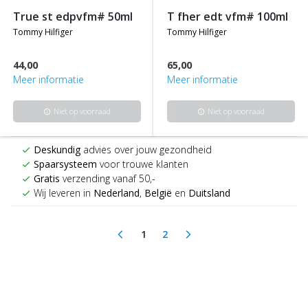
true st edpvfm# 50ml
t fher edt vfm# 100ml
tommy hilfiger
tommy hilfiger
44,00
65,00
Meer informatie
Meer informatie
Niet op voorraad
Niet op voorraad
info
info
Deskundig
advies over jouw gezondheid
check
Spaarsysteem
voor trouwe klanten
check
Gratis
verzending vanaf 50,-
check
Wij leveren in
Nederland
,
België
en
Duitsland
check
1
2
arrow_back_ios
arrow_forward_ios
(current)