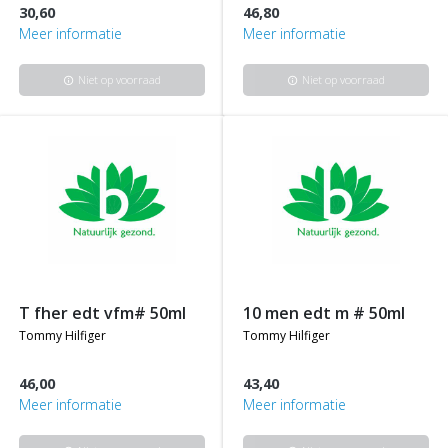
30,60
46,80
Meer informatie
Meer informatie
Niet op voorraad
Niet op voorraad
info
info
t fher edt vfm# 50ml
10 men edt m # 50ml
tommy hilfiger
tommy hilfiger
46,00
43,40
Meer informatie
Meer informatie