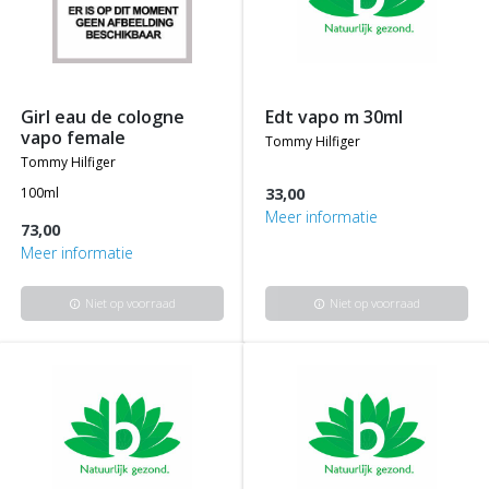
girl eau de cologne
edt vapo m 30ml
vapo female
tommy hilfiger
tommy hilfiger
100ml
33,00
Meer informatie
73,00
Meer informatie
Niet op voorraad
Niet op voorraad
info
info