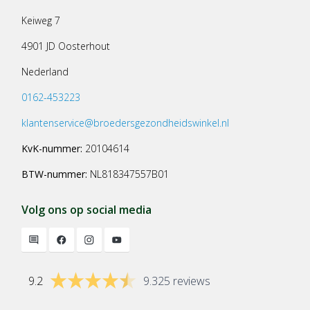
Keiweg 7
4901 JD Oosterhout
Nederland
0162-453223
klantenservice@broedersgezondheidswinkel.nl
KvK-nummer:
20104614
BTW-nummer:
NL818347557B01
Volg ons op social media
9.2
9.325 reviews