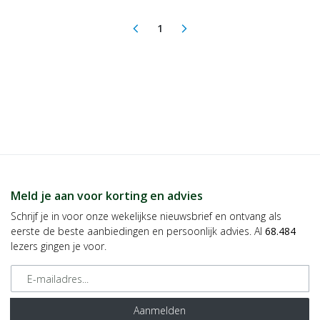
1
arrow_back_ios
arrow_forward_ios
(current)
Meld je aan voor korting en advies
Schrijf je in voor onze wekelijkse nieuwsbrief en ontvang als
eerste de beste aanbiedingen en persoonlijk advies. Al
68.484
lezers gingen je voor.
E-mailadres
Aanmelden