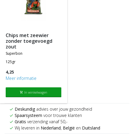
chips met zeewier
zonder toegevoegd
zout
superbon
125gr
4,25
Meer informatie
In winkelwagen
shopping_cart
Deskundig
advies over jouw gezondheid
check
Spaarsysteem
voor trouwe klanten
check
Gratis
verzending vanaf 50,-
check
Wij leveren in
Nederland
,
België
en
Duitsland
check