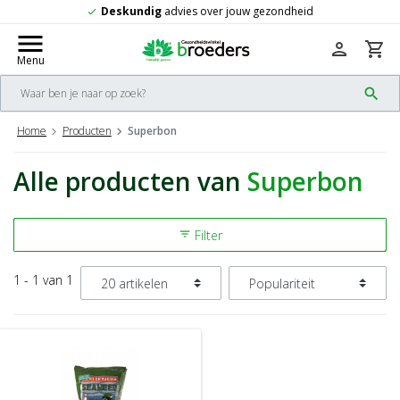
Deskundig
advies over jouw gezondheid
check
menu
person
shopping_cart
Menu
search
Home
Producten
Superbon
Alle producten van
Superbon
Filter
filter_list
1 - 1 van 1