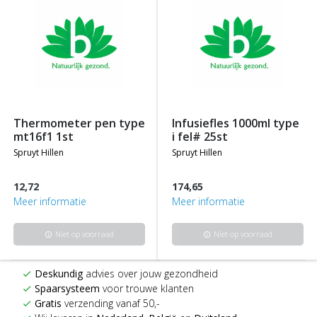
thermometer pen type
infusiefles 1000ml type
mt16f1 1st
i fel# 25st
spruyt hillen
spruyt hillen
12,72
174,65
Meer informatie
Meer informatie
Niet op voorraad
Niet op voorraad
info
info
Deskundig
advies over jouw gezondheid
check
Spaarsysteem
voor trouwe klanten
check
Gratis
verzending vanaf 50,-
check