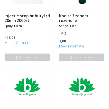
injectie stop br butyl rd
koelzalf zonder
20mm 2000st
rozenolie
spruyt hillen
spruyt hillen
100g
113,06
7,08
Meer informatie
Meer informatie
Niet op voorraad
Niet op voorraad
info
info