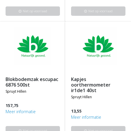
Niet op voorraad
Niet op voorraad
info
info
blokbodemzak escupac
kapjes
6876 500st
oorthermometer
ir1de1 40st
spruyt hillen
spruyt hillen
157,75
13,55
Meer informatie
Meer informatie
Niet op voorraad
Niet op voorraad
info
info