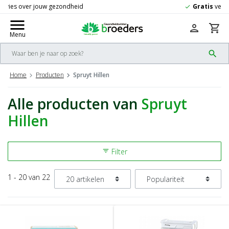
Gratis
verzending vanaf 50,-
check
menu
person
shopping_cart
Menu
search
Home
Producten
Spruyt Hillen
Alle producten van
Spruyt
Hillen
Filter
filter_list
1 - 20 van 22