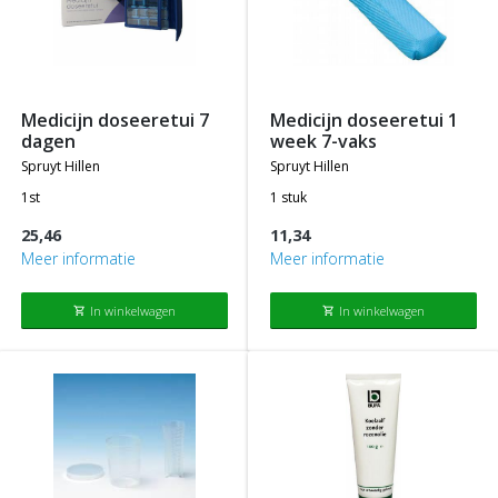
medicijn doseeretui 7
medicijn doseeretui 1
dagen
week 7-vaks
spruyt hillen
spruyt hillen
1st
1 stuk
25,46
11,34
Meer informatie
Meer informatie
In winkelwagen
In winkelwagen
shopping_cart
shopping_cart