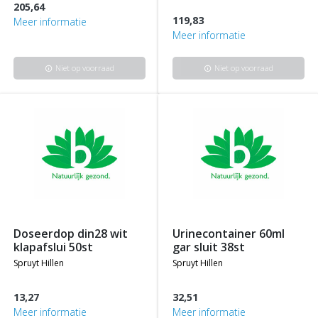
205,64
119,83
Meer informatie
Meer informatie
Niet op voorraad
Niet op voorraad
info
info
doseerdop din28 wit
urinecontainer 60ml
klapafslui 50st
gar sluit 38st
spruyt hillen
spruyt hillen
13,27
32,51
Meer informatie
Meer informatie