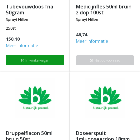
tubevouwdoos fna
medicijnfles 50ml bruin
50gram
z dop 100st
spruyt hillen
spruyt hillen
250st
46,74
150,10
Meer informatie
Meer informatie
In winkelwagen
Niet op voorraad
shopping_cart
info
druppelflacon 50ml
doseerspuit
bruin 50st
1ml+doseerdop 18mm