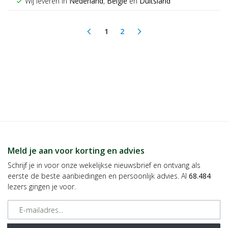
Wij leveren in
Nederland
,
België
en
Duitsland
check
1
2
arrow_back_ios
arrow_forward_ios
(current)
Meld je aan voor korting en advies
Schrijf je in voor onze wekelijkse nieuwsbrief en ontvang als
eerste de beste aanbiedingen en persoonlijk advies. Al
68.484
lezers gingen je voor.
E-mailadres