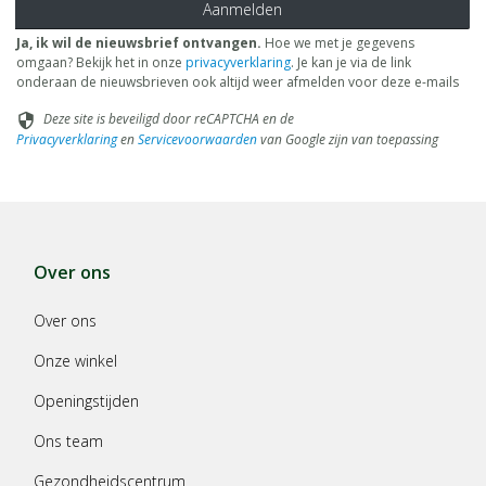
Aanmelden
Ja, ik wil de nieuwsbrief ontvangen.
Hoe we met je gegevens
omgaan? Bekijk het in onze
privacyverklaring
. Je kan je via de link
onderaan de nieuwsbrieven ook altijd weer afmelden voor deze e-mails
Deze site is beveiligd door reCAPTCHA en de
security
Privacyverklaring
en
Servicevoorwaarden
van Google zijn van toepassing
Over ons
Over ons
Onze winkel
Openingstijden
Ons team
Gezondheidscentrum