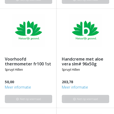
voorhoofd
handcreme met aloe
thermometer fr100 1st
vera slm# 96x50g
spruyt hillen
spruyt hillen
50,00
203,78
Meer informatie
Meer informatie
Niet op voorraad
Niet op voorraad
info
info