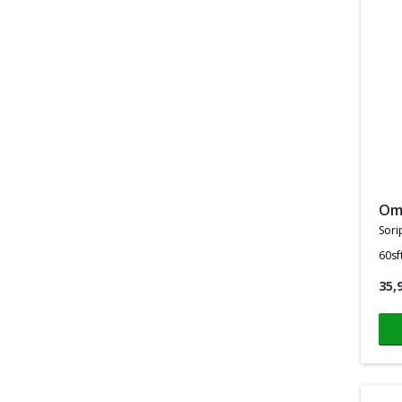
o
sori
60sf
35,