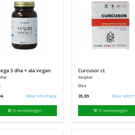
mega 3 dha + ala vegan
curcusor ct
phar
soriphar
t
60ca
94
Meer informatie
35,89
Meer inform
In winkelwagen
In winkelwagen
shopping_cart
shopping_cart