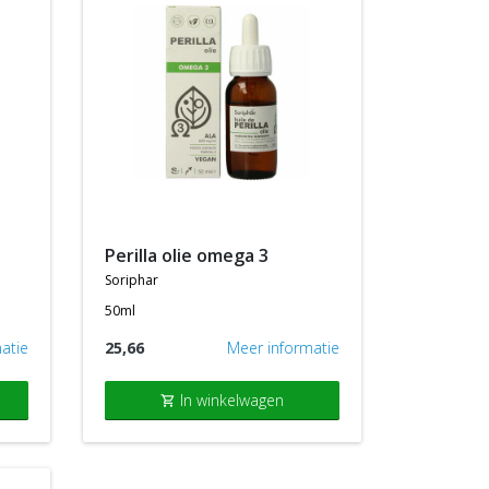
perilla olie omega 3
soriphar
50ml
atie
25,66
Meer informatie
In winkelwagen
shopping_cart