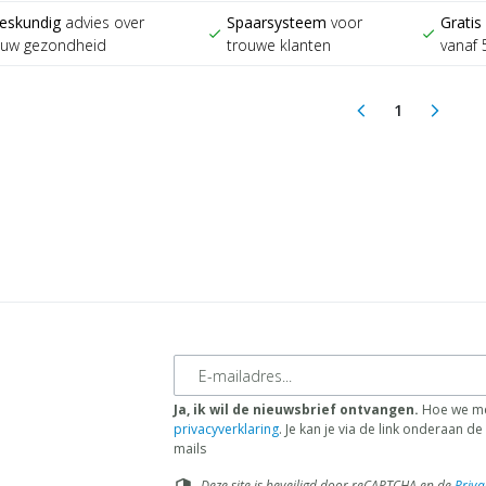
eskundig
advies over
Spaarsysteem
voor
Gratis
check
check
ouw gezondheid
trouwe klanten
vanaf 
1
arrow_back_ios
arrow_forward_ios
(current)
E-mailadres
Ja, ik wil de nieuwsbrief ontvangen.
Hoe we me
privacyverklaring
. Je kan je via de link onderaan 
mails
Deze site is beveiligd door reCAPTCHA en de
Priva