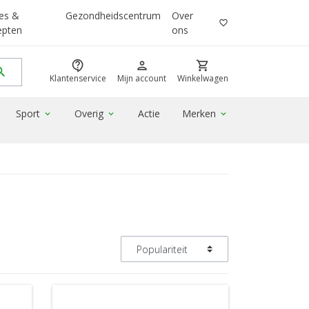
es &
Gezondheidscentrum
Over
favorite_border
epten
ons
contact_support
person
shopping_cart
rch
Klantenservice
Mijn account
Winkelwagen
Sport
Overig
Actie
Merken
expand_more
expand_more
expand_more