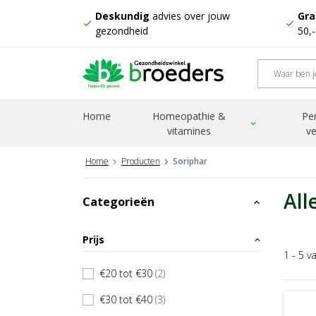
Deskundig
advies over jouw
Gra
check
check
gezondheid
50,
Home
Homeopathie &
Pe
expand_more
vitamines
ve
Home
Producten
Soriphar
All
Categorieën
expand_less
Prijs
expand_less
1 - 5 v
€20 tot €30
(2)
check
€30 tot €40
(3)
check