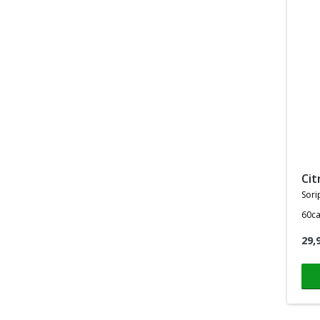
ci
sori
60c
29,