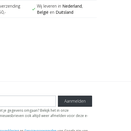
verzending
Wij leveren in
Nederland
,
check
50,-
België
en
Duitsland
Aanmelden
t je gegevens omgaan? Bekijk het in onze
de nieuwsbrieven ook altijd weer afmelden voor deze e-
cyverklaring
en
Servicevoorwaarden
van Google zijn van