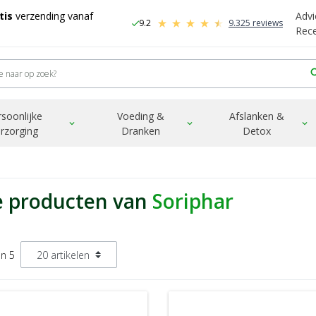
tis
verzending vanaf
Advi
9.2
9.325 reviews
check
-
Rec
sea
rsoonlijke
Voeding &
Afslanken &
expand_more
expand_more
expand_more
rzorging
Dranken
Detox
e producten van
Soriphar
an 5