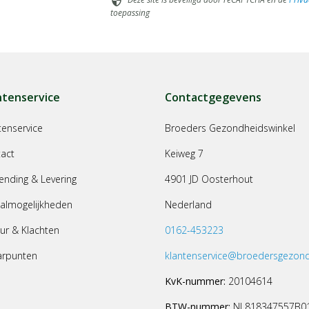
security
toepassing
ntenservice
Contactgegevens
tenservice
Broeders Gezondheidswinkel
act
Keiweg 7
ending & Levering
4901 JD Oosterhout
almogelijkheden
Nederland
ur & Klachten
0162-453223
arpunten
klantenservice@broedersgezond
KvK-nummer:
20104614
BTW-nummer:
NL818347557B0