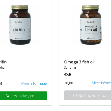
trifin
omega 3 fish oil
phar
soriphar
a
60sft
30,80
Meer inform
95
Meer informatie
Niet op voorraad
In winkelwagen
info
shopping_cart