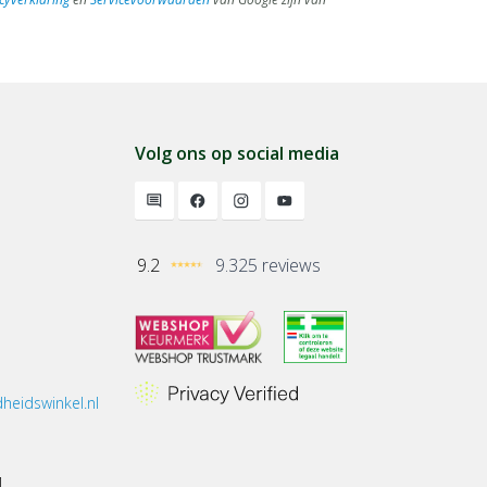
Volg ons op social media
9.2
9.325 reviews
heidswinkel.nl
1